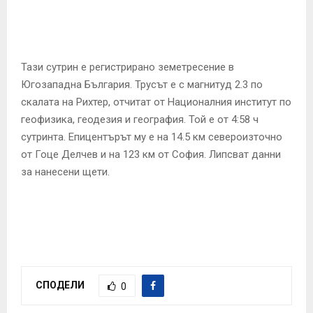
E
N
Т
ази сутрин е регистрирано земетресение в
U
Югозападна България. Трусът е с магнитуд 2.3 по
скалата на Рихтер, отчитат от Националния институт по
геофизика, геодезия и география. Той е от 4:58 ч
сутринта. Епицентърът му е на 14.5 км североизточно
от Гоце Делчев и на 123 км от София. Липсват данни
за нанесени щети.
СПОДЕЛИ
0