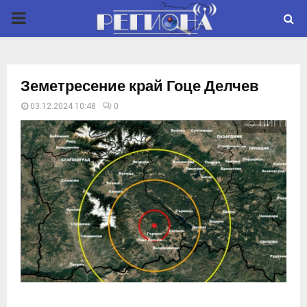
P
R
Земетресение край Гоце Делчев
I
03.12.2024 10:48
0
M
A
R
Y
M