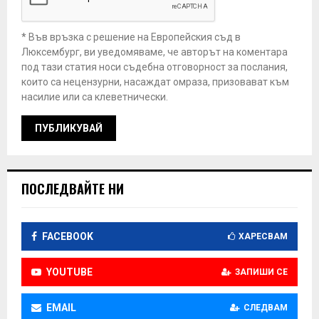
* Във връзка с решение на Европейския съд в
Люксембург, ви уведомяваме, че авторът на коментара
под тази статия носи съдебна отговорност за послания,
които са нецензурни, насаждат омраза, призовават към
насилие или са клеветнически.
ПОСЛЕДВАЙТЕ НИ
FACEBOOK
ХАРЕСВАМ
YOUTUBE
ЗАПИШИ СЕ
EMAIL
СЛЕДВАМ