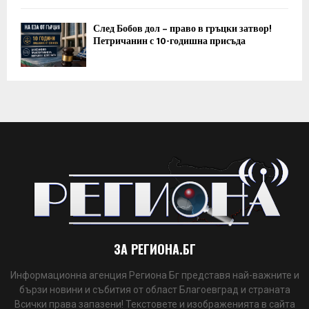
След Бобов дол – право в гръцки затвор!
Петричанин с 10-годишна присъда
ЗА РЕГИОНА.БГ
Информационна агенция Региона Бг представя най-важните и
бързи новини и събития от област Благоевград и страната
Всички права запазени! Текстовете и изображенията в сайта