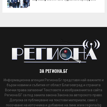
ЗА РЕГИОНА.БГ
Информационна агенция Региона Бг представя най-важните и
бързи новини и събития от област Благоевград и страната
Всички права запазени! Текстовете и изображенията в сайта
Региона БГ са под закила закона Закона за авторското право.
Допуска се публикуване на текстови материали, само с
посочване на източника и добавяне на линк www.regiona.bg