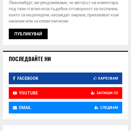
Люксембург, ви уведомяваме, че авторът на коментара
под тази статия носи съдебна отговорност за послания,
които са нецензурни, насаждат омраза, призовават към
насилие или са клеветнически.
ПОСЛЕДВАЙТЕ НИ
FACEBOOK
ХАРЕСВАМ
YOUTUBE
ЗАПИШИ СЕ
EMAIL
СЛЕДВАМ