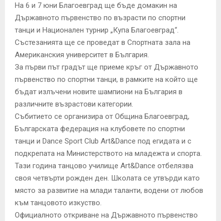
На 6 и 7 юни Благоевград ще бъде домакин на
Държавното първенство по възрасти по спортни
танци и Национален турнир „Купа Благоевград“.
Състезанията ще се проведат в Спортната зала на
Американския университет в България.
За първи път градът ще приеме кръг от Държавното
първенство по спортни танци, в рамките на който ще
бъдат излъчени новите шампиони на България в
различните възрастови категории.
Събитието се организира от Община Благоевград,
Българската федерация на клубовете по спортни
танци и Dance Sport Club Art&Dance под егидата и с
подкрепата на Министерството на младежта и спорта.
Тази година танцово училище Art&Dance отбелязва
своя четвърти рожден ден. Школата се утвърди като
място за развитие на млади таланти, водени от любов
към танцовото изкуство.
Официалното откриване на Държавното първенство