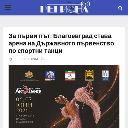
P
R
За първи път: Благоевград става
I
арена на Държавното първенство
по спортни танци
M
03.06.2026 8:04
0
A
R
Y
M