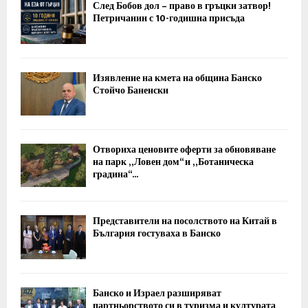
След Бобов дол – право в гръцки затвор!
Петричанин с 10-годишна присъда
Изявление на кмета на община Банско
Стойчо Баненски
Отвориха ценовите оферти за обновяване
на парк „Ловен дом“ и „Ботаническа
градина“...
Представители на посолството на Китай в
България гостуваха в Банско
Банско и Израел разширяват
партньорството си в туризма и културата