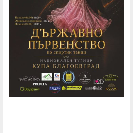
E
N
U