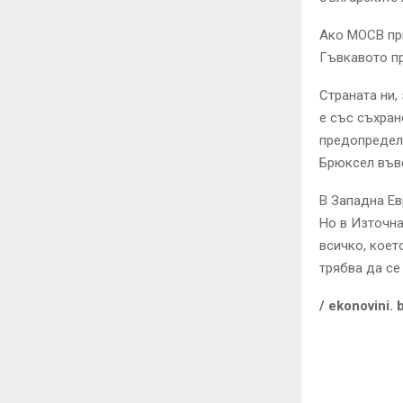
Ако МОСВ при
Гъвкавото пр
Страната ни,
е със съхран
предопределя
Брюксел въве
В Западна Ев
Но в Източна
всичко, коет
трябва да се
/ ekonovini. 