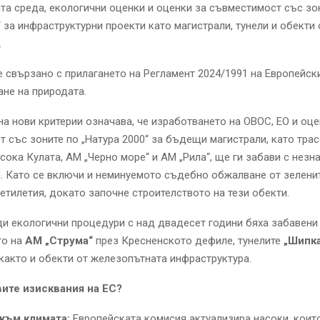
та среда, екологични оценки и оценки за съвместимост със зо
“ за инфраструктурни проекти като магистрали, тунели и обекти 
.
е свързано с прилагането на Регламент 2024/1991 на Европейск
не на природата.
а нови критерии означава, че изработването на ОВОС, ЕО и оце
 със зоните по „Натура 2000“ за бъдещи магистрали, като тра
осока Кулата, АМ „Черно море“ и АМ „Рила“, ще ги забави с нез
. Като се включи и неминуемото съдебно обжалване от зелени
етилетия, докато започне строителството на тези обекти.
и екологични процедури с над двадесет години бяха забавени
о на
АМ „Струма“
през Кресненското дефиле, тунелите
„Шипка
както и обекти от железопътната инфраструктура.
вите изисквания на ЕС?
към климата:
Европейската комисия актуализира насоки, коит