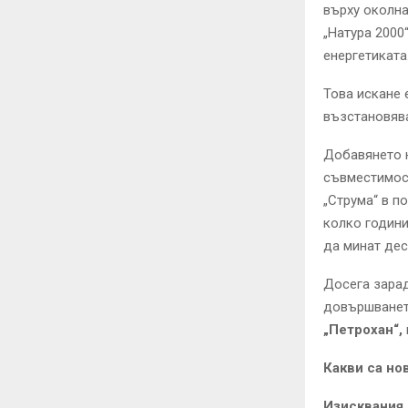
върху околна
„Натура 2000
енергетиката
Това искане 
възстановява
Добавянето н
съвместимост
„Струма“ в п
колко години
да минат дес
Досега зарад
довършванет
„Петрохан“,
Какви са но
Изисквания 