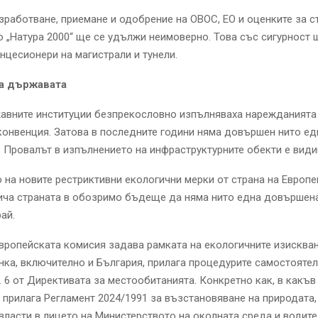
зработване, приемане и одобрение на ОВОС, ЕО и оценките за 
о „Натура 2000“ ще се удължи неимоверно. Това със сигурност 
цесионери на магистрали и тунели.
на държавата
авните институции безпрекословно изпълняваха нарежданията
конвенция. Затова в последните години няма довършен нито ед
. Провалът в изпълнението на инфраструктурните обекти е види
на новите рестриктивни екологични мерки от страна на Европе
ича страната в обозримо бъдеще да няма нито една довършен
ай.
вропейската комисия задава рамката на екологичните изискван
ка, включително и България, прилага процедурите самостоятел
. 6 от Директивата за местообитанията. Конкретно как, в какъв
прилага Регламент 2024/1991 за възстановяване на природата,
власти в лицето на Министерството на околната среда и водите