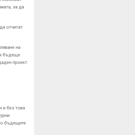
мата, за да
да отчитат
ляване на
 в бъдеще
даден проект.
 и без това
турни
ито бъдещите