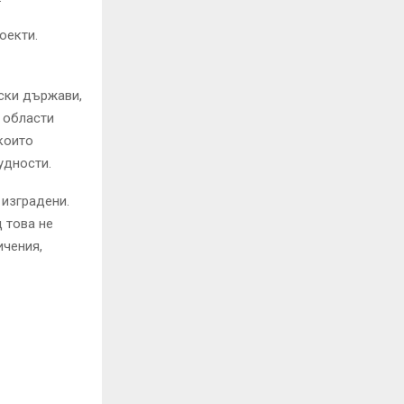
оекти.
йски държави,
 области
които
удности.
 изградени.
д това не
ичения,