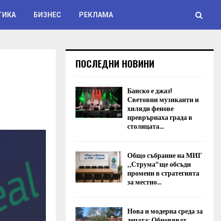
ТИКА
БИЗНЕС
РЕКЛАМА
ПОСЛЕДНИ НОВИНИ
Банско е джаз!
Световни музиканти и
хиляди фенове
преврърнаха града в
столицата...
Общо събрание на МИГ
„Струма“ ще обсъди
промени в стратегията
за местно...
Нова и модерна среда за
децата: Обновяват