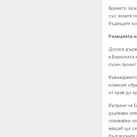
Времето за и
със зоните п
бъдещите кон
Реакцията 
Досега държ
и Бернската 
пътен проект
Въвеждането 
комисия обр
от край до кр
Въпреки че Е
държава член
спазвайки чл
мащаб ще се 
българските 