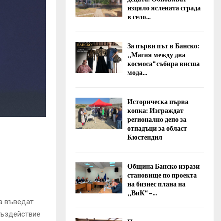
изцяло яслената сграда
в село...
За първи път в Банско:
„Магия между два
космоса“ събира висша
мода...
Историческа първа
копка: Изграждат
регионално депо за
отпадъци за област
Кюстендил
Община Банско изрази
становище по проекта
на бизнес плана на
„ВиК“ –...
а въведат
въздействие