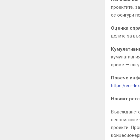
проектите, з
се осигури п
Оценки спря
целите за въ
Кумулативни
кумулативния
време — след
Повече инф
https://eur-l
Новият регл
Въвеждането 
непосилните 
проекти. Про
концесионери