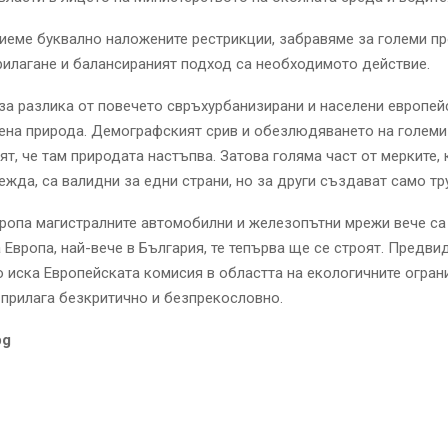
еме буквално наложените рестрикции, забравяме за големи пр
илагане и балансираният подход са необходимото действие.
 за разлика от повечето свръхурбанизирани и населени европе
ена природа. Демографският срив и обезлюдяването на големи
т, че там природата настъпва. Затова голяма част от мерките, 
жда, са валидни за едни страни, но за други създават само тр
ропа магистралните автомобилни и железопътни мрежи вече са
 Европа, най-вече в България, те тепърва ще се строят. Предви
о иска Европейската комисия в областта на екологичните огран
 прилага безкритично и безпрекословно.
bg