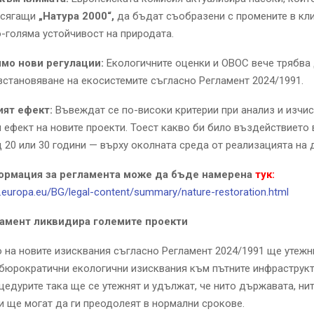
асягащи
„Натура 2000“,
да бъдат съобразени с промените в кли
о-голяма устойчивост на природата.
мо нови регулации:
Екологичните оценки и ОВОС вече трябва 
зстановяване на екосистемите съгласно Регламент 2024/1991.
ят ефект:
Въвеждат се по-високи критерии при анализ и изчис
 ефект на новите проекти. Тоест какво би било въздействието
 20 или 30 години — върху околната среда от реализацията на 
ормация за регламента може да бъде намерена
тук:
ex.europa.eu/BG/legal-content/summary/nature-restoration.html
амент ликвидира големите проекти
на новите изисквания съгласно Регламент 2024/1991 ще утежни
бюрократични екологични изисквания към пътните инфраструк
цедурите така ще се утежнят и удължат, че нито държавата, н
 ще могат да ги преодолеят в нормални срокове.