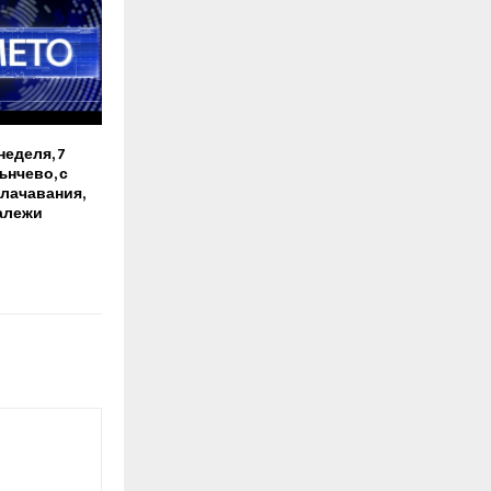
неделя, 7
ънчево, с
лачавания,
валежи