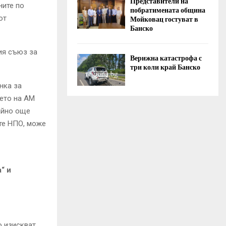
Представители на
ните по
побратимената община
Мойковац гостуват в
от
Банско
ия съюз за
Верижна катастрофа с
три коли край Банско
нка за
сето на АМ
найно още
те НПО, може
“ и
о изискват