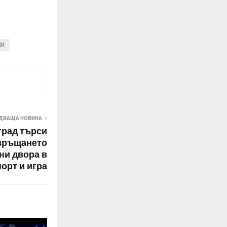
КИ
ДВАЩА НОВИНА
рад търси
евръщането
ни двора в
орт и игра