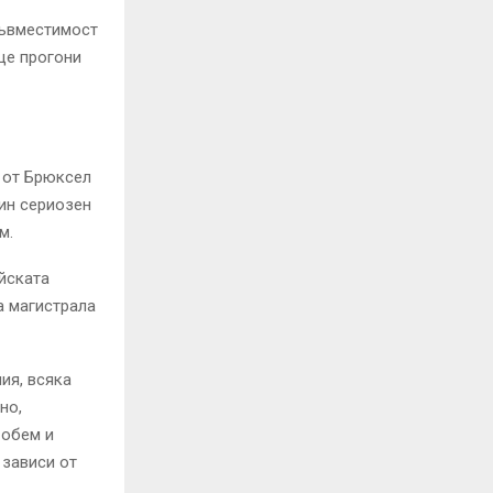
съвместимост
ще прогони
 от Брюксел
ин сериозен
м.
йската
а магистрала
ия, всяка
но,
 обем и
 зависи от
.