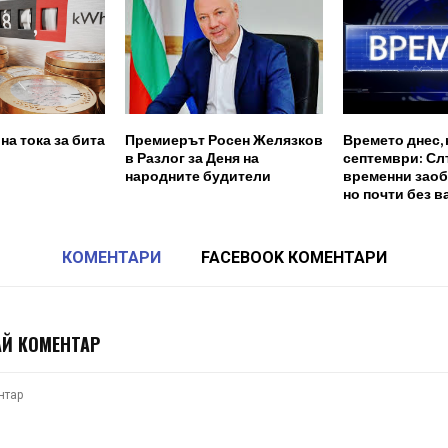
на тока за бита
Премиерът Росен Желязков
Времето днес, 
в Разлог за Деня на
септември: Сл
народните будители
временни заоб
но почти без 
КОМЕНТАРИ
FACEBOOK КОМЕНТАРИ
Й КОМЕНТАР