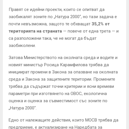
Правят се идейни проекти, които се опитват да
заобикалят зоните по „Натура 2000“, но тази задача е
почти невъзможна, защото те обхващат
35,2% от
територията на страната
— повече от една трета — и
са разположени така, че не могат да бъдат
заобиколени.
Затова Министерството на околната среда и водите и
новият министър Росица Карамфилова трябва да
инициират промени в Закона за опазване на околната
среда и Закона за защитените територии. Промените
трябва да съдържат точни критерии и ясни времеви
параметри при изготвянето на ОВОС, екологична
оценка и оценка за съвместимост със зоните по
„Натура 2000“.
Едно от належащите действия, които МОСВ трябва да
предприеме, е актуализиране на Наредбата за