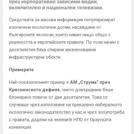
през корпоративно зависими медии,
включително и национални телевизии.
Средствата за масова информация популяризират
изопачени екологични догми, насаждани от
българските еколози, които нямат нищо общо с
реалността и европейските правила. По този начин с
десетилетия бяха спирани жизненоважни
инфраструктурни обекти.
Примерите
Най-показателният пример е
АМ „Струма“ през
Кресненското дефиле
, чието довършване беше
блокирано повече от две десетилетия. Това се
случваше чрез използване на прекалено либералното
екологично законодателство у нас и чрез злоупотреба
с правата, дадени на зелените НПО от Орхуската
конвенция.