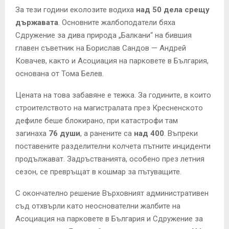
За тези години еколозите водиха
над 50 дела срещу
държавата
. Основните жалбоподатели бяха
Сдружение за дива природа „Балкани“ на бившия
главен съветник на Борислав Сандов — Андрей
Ковачев, както и Асоциация на парковете в България,
основана от Тома Белев.
Цената на това забавяне е тежка. За годините, в които
строителството на магистралата през Кресненското
дефиле беше блокирано, при катастрофи там
загинаха
76 души
, а ранените са
над 400
. Въпреки
поставените разделителни колчета пътните инциденти
продължават. Задръстванията, особено през летния
сезон, се превръщат в кошмар за пътуващите.
С окончателно решение Върховният административен
съд отхвърли като неоснователни жалбите на
Асоциация на парковете в България и Сдружение за