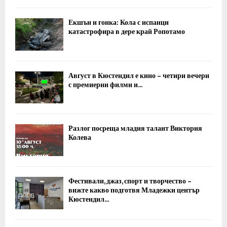
Екшън и гонка: Кола с испанци
катастрофира в дере край Ропотамо
Август в Кюстендил е кино – четири вечери
с премиерни филми и...
Разлог посреща младия талант Виктория
Колева
Фестивали, джаз, спорт и творчество –
вижте какво подготвя Младежки център
Кюстендил...