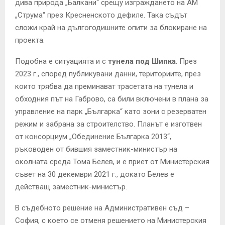
дива природа „Балкани“ срещу изграждането на АМ
„Струма“ през Кресненското дефиле. Така съдът
сложи край на дългогодишните опити за блокиране на
проекта.
Подобна е ситуацията и с
тунела под Шипка
. През
2023 г., според публикувани данни, териториите, през
които трябва да преминават трасетата на тунела и
обходния път на Габрово, са били включени в плана за
управление на парк „Българка“ като зони с резерватен
режим и забрана за строителство. Планът е изготвен
от консорциум „Обединение Българка 2013“,
ръководен от бившия заместник-министър на
околната среда Тома Белев, и е приет от Министерския
съвет на 30 декември 2021 г., докато Белев е
действащ заместник-министър.
В съдебното решение на Административен съд –
София, с което се отменя решението на Министерския