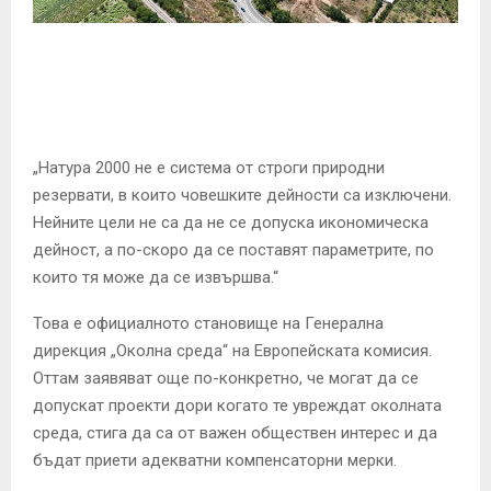
E
N
U
„Натура 2000 не е система от строги природни
резервати, в които човешките дейности са изключени.
Нейните цели не са да не се допуска икономическа
дейност, а по-скоро да се поставят параметрите, по
които тя може да се извършва.“
Това е официалното становище на Генерална
дирекция „Околна среда“ на Европейската комисия.
Оттам заявяват още по-конкретно, че могат да се
допускат проекти дори когато те увреждат околната
среда, стига да са от важен обществен интерес и да
бъдат приети адекватни компенсаторни мерки.