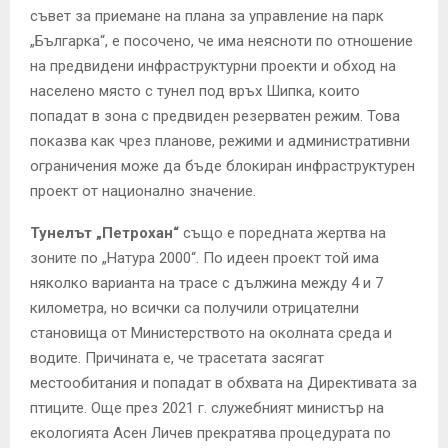
съвет за приемане на плана за управление на парк
„Българка“, е посочено, че има неясноти по отношение
на предвидени инфраструктурни проекти и обход на
населено място с тунел под връх Шипка, които
попадат в зона с предвиден резерватен режим. Това
показва как чрез планове, режими и административни
ограничения може да бъде блокиран инфраструктурен
проект от национално значение.
Тунелът „Петрохан“
също е поредната жертва на
зоните по „Натура 2000“. По идеен проект той има
няколко варианта на трасе с дължина между 4 и 7
километра, но всички са получили отрицателни
становища от Министерството на околната среда и
водите. Причината е, че трасетата засягат
местообитания и попадат в обхвата на Директивата за
птиците. Още през 2021 г. служебният министър на
екологията Асен Личев прекратява процедурата по