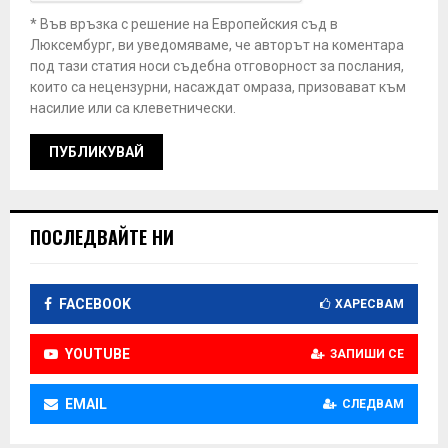
* Във връзка с решение на Европейския съд в
Люксембург, ви уведомяваме, че авторът на коментара
под тази статия носи съдебна отговорност за послания,
които са нецензурни, насаждат омраза, призовават към
насилие или са клеветнически.
ПОСЛЕДВАЙТЕ НИ
FACEBOOK
ХАРЕСВАМ
YOUTUBE
ЗАПИШИ СЕ
EMAIL
СЛЕДВАМ