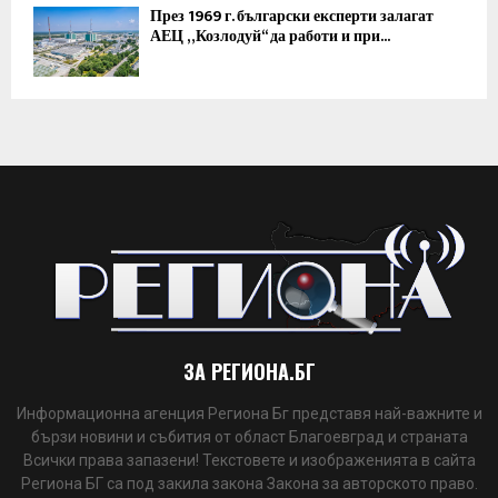
През 1969 г. български експерти залагат
АЕЦ „Козлодуй“ да работи и при...
ЗА РЕГИОНА.БГ
Информационна агенция Региона Бг представя най-важните и
бързи новини и събития от област Благоевград и страната
Всички права запазени! Текстовете и изображенията в сайта
Региона БГ са под закила закона Закона за авторското право.