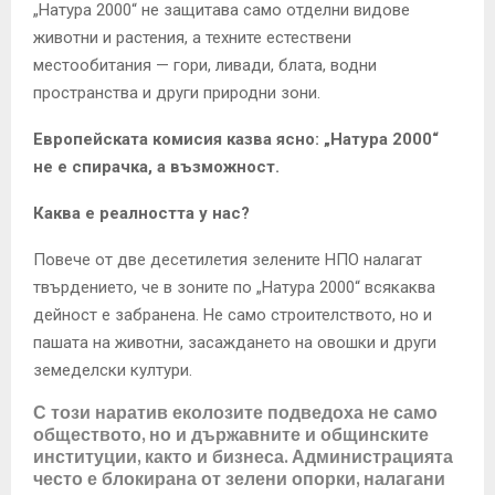
„Натура 2000“ не защитава само отделни видове
животни и растения, а техните естествени
местообитания — гори, ливади, блата, водни
пространства и други природни зони.
Европейската комисия казва ясно: „Натура 2000“
не е спирачка, а възможност.
Каква е реалността у нас?
Повече от две десетилетия зелените НПО налагат
твърдението, че в зоните по „Натура 2000“ всякаква
дейност е забранена. Не само строителството, но и
пашата на животни, засаждането на овошки и други
земеделски култури.
С този наратив еколозите подведоха не само
обществото, но и държавните и общинските
институции, както и бизнеса. Администрацията
често е блокирана от зелени опорки, налагани