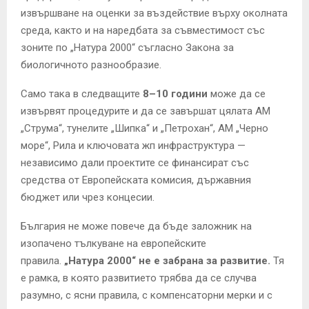
извършване на оценки за въздействие върху околната
среда, както и на наредбата за съвместимост със
зоните по „Натура 2000“ съгласно Закона за
биологичното разнообразие.
Само така в следващите
8–10 години
може да се
извървят процедурите и да се завършат цялата АМ
„Струма“, тунелите „Шипка“ и „Петрохан“, АМ „Черно
море“, Рила и ключовата жп инфраструктура —
независимо дали проектите се финансират със
средства от Европейската комисия, държавния
бюджет или чрез концесии.
България не може повече да бъде заложник на
изопачено тълкуване на европейските
правила.
„Натура 2000“ не е забрана за развитие.
Тя
е рамка, в която развитието трябва да се случва
разумно, с ясни правила, с компенсаторни мерки и с