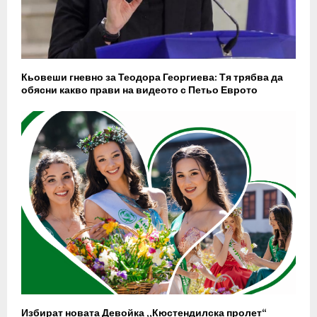
Кьовеши гневно за Теодора Георгиева: Тя трябва да
обясни какво прави на видеото с Петьо Еврото
Избират новата Девойка „Кюстендилска пролет“