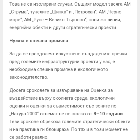
Това не са изолирани случаи. Същият модел засяга АМ
„Струма“, тунелите „Шипка“ и „Петрохан“, АМ „Черно
море“, АМ „Русе – Велико Търново“, нови жп линии,
енергийни обекти и други стратегически проекти.
Нужна е спешна промяна
За да се преодолеят изкуствено създадените пречки
пред големите инфраструктурни проекти у нас, е
необходима спешна промяна в екологичното
законодателство.
Досега сроковете за извършване на Оценка за
въздействие върху околната среда, екологични
оценки и оценки за съвместимост със зоните по
„Натура 2000“ отнемат не по-малко от
8–10 години
.
Тези срокове обрекоха големите стратегически обекти
и на практика ги блокираха. По тях и в този момент не
се работи реално.