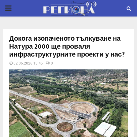
P
R
Докога изопаченото тълкуване на
I
Натура 2000 ще проваля
инфраструктурните проекти у нас?
M
02.06.2026 13:45
0
A
R
Y
M