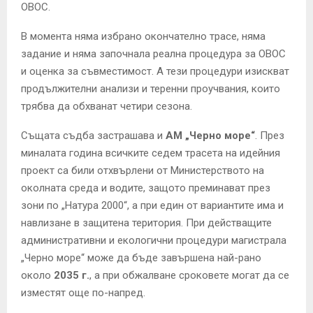
ОВОС.
В момента няма избрано окончателно трасе, няма
задание и няма започнала реална процедура за ОВОС
и оценка за съвместимост. А тези процедури изискват
продължителни анализи и теренни проучвания, които
трябва да обхванат четири сезона.
Същата съдба застрашава и
АМ „Черно море“
. През
миналата година всичките седем трасета на идейния
проект са били отхвърлени от Министерството на
околната среда и водите, защото преминават през
зони по „Натура 2000“, а при един от вариантите има и
навлизане в защитена територия. При действащите
административни и екологични процедури магистрала
„Черно море“ може да бъде завършена най-рано
около
2035 г.
, а при обжалване сроковете могат да се
изместят още по-напред.