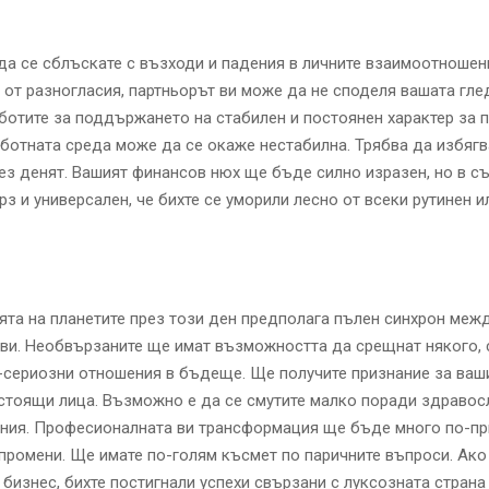
а се сблъскате с възходи и падения в личните взаимоотношени
от разногласия, партньорът ви може да не споделя вашата гле
ботите за поддържането на стабилен и постоянен характер за 
аботната среда може да се окаже нестабилна. Трябва да избягв
ез денят. Вашият финансов нюх ще бъде силно изразен, но в 
рз и универсален, че бихте се уморили лесно от всеки рутинен 
та на планетите през този ден предполага пълен синхрон межд
ви. Необвързаните ще имат възможността да срещнат някого, 
сериозни отношения в бъдеще. Ще получите признание за ваши
стоящи лица. Възможно е да се смутите малко поради здравос
ния. Професионалната ви трансформация ще бъде много по-пр
промени. Ще имате по-голям късмет по паричните въпроси. Ако
 бизнес, бихте постигнали успехи свързани с луксозната страна