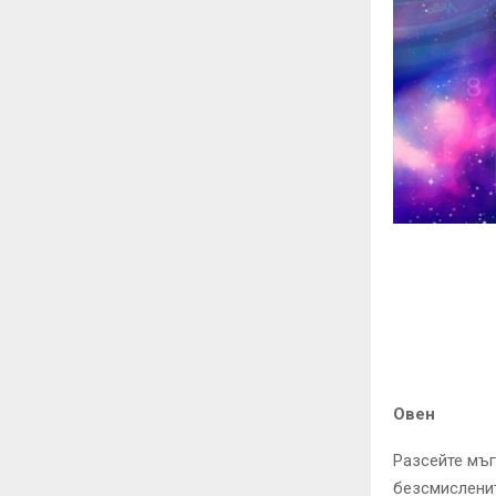
Овен
Разсейте мъ
безсмисленит