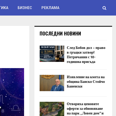
ТИКА
БИЗНЕС
РЕКЛАМА
ПОСЛЕДНИ НОВИНИ
След Бобов дол – право
в гръцки затвор!
Петричанин с 10-
годишна присъда
Изявление на кмета на
община Банско Стойчо
Баненски
Отвориха ценовите
оферти за обновяване
на парк „Ловен дом“ и