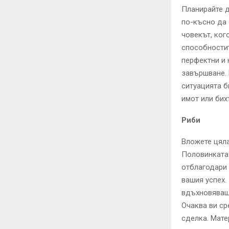
Планирайте д
по-късно да 
човекът, ког
способностит
перфектни и 
завършване. 
ситуацията б
имот или бих
Риби
Вложете цяла
Половинката 
отблагодари 
вашия успех.
вдъхновяващи
Очаква ви ср
сделка. Мате