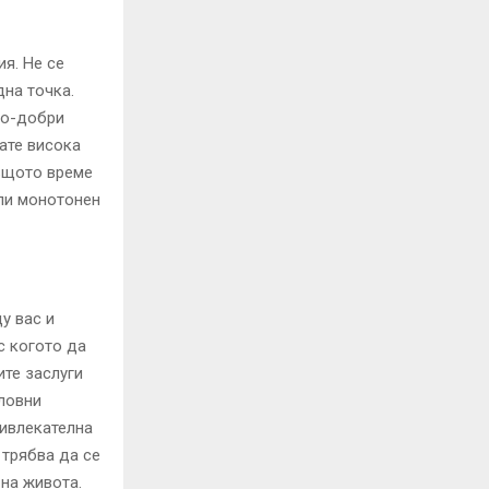
я. Не се
дна точка.
по-добри
ате висока
същото време
или монотонен
у вас и
с когото да
те заслуги
ловни
ивлекателна
 трябва да се
 на живота.