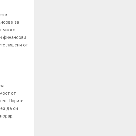
рете
ансове за
щ много
ви финансови
ете лишени от
на
мост от
ден. Парите
без да си
онорар.