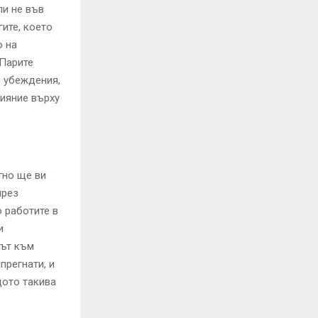
ли не във
ите, което
о на
 Парите
и убеждения,
лияние върху
тно ще ви
през
 работите в
и
път към
прегнати, и
щото такива