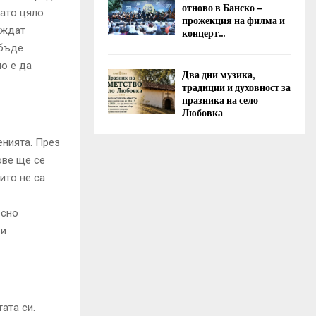
отново в Банско –
Като цяло
прожекция на филма и
еждат
концерт...
 бъде
о е да
Два дни музика,
традиции и духовност за
празника на село
Любовка
енията. През
ове ще се
ито не са
осно
 и
ата си.