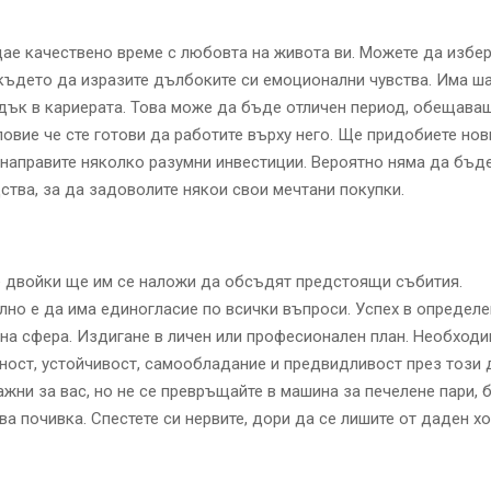
ае качествено време с любовта на живота ви. Можете да избе
където да изразите дълбоките си емоционални чувства. Има ш
дък в кариерата. Това може да бъде отличен период, обещава
словие че сте готови да работите върху него. Ще придобиете но
направите няколко разумни инвестиции. Вероятно няма да бъд
ства, за да задоволите някои свои мечтани покупки.
е двойки ще им се наложи да обсъдят предстоящи събития.
но е да има единогласие по всички въпроси. Успех в определе
а сфера. Издигане в личен или професионален план. Необходи
ност, устойчивост, самообладание и предвидливост през този 
ажни за вас, но не се превръщайте в машина за печелене пари, 
ва почивка. Спестете си нервите, дори да се лишите от даден х