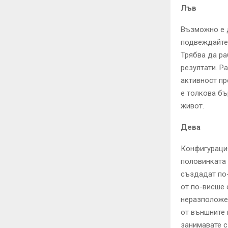
Лъв
Възможно е д
подвеждайте 
Трябва да ра
резултати. Р
активност пр
е толкова бъ
живот.
Дева
Конфигурация
половинката 
създадат по-
от по-висше 
неразположе
от външните 
занимавате с