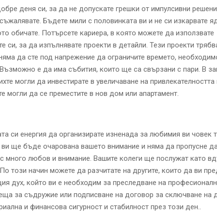
обре деня си, за да не допускате грешки от импулсивни решени
съжалявате. Бъдете мили с половинката ви и не си изкарвате я
ото обичате. Потърсете кариера, в която можете да използвате
е си, за да изпълнявате проекти в детайли. Тези проекти трябв
няма да сте под напрежение да ограничите времето, необходим
Възможно е да има събития, които ще са свързани с пари. В з
ихте могли да инвестирате в увеличаване на привлекателността
те могли да се преместите в нов дом или апартамент.
та си енергия да организирате изненада за любимия ви човек т
ви ще бъде очарована вашето внимание и няма да пропусне да
с много любов и внимание. Вашите колеги ще послужат като в
 По този начин можете да разчитате на другите, които да ви пр
я дух, който ви е необходим за преследване на професионалн
еща за съдружие или подписване на договор за сключване на 
риална и финансова сигурност и стабилност през този ден..