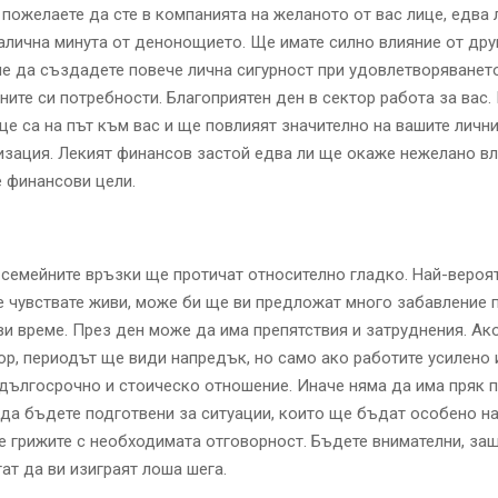
пожелаете да сте в компанията на желаното от вас лице, едва 
алична минута от денонощието. Ще имате силно влияние от друг
е да създадете повече лична сигурност при удовлетворяванет
ите си потребности. Благоприятен ден в сектор работа за вас.
е са на път към вас и ще повлияят значително на вашите личн
изация. Лекият финансов застой едва ли ще окаже нежелано в
 финансови цели.
семейните връзки ще протичат относително гладко. Най-вероя
е чувствате живи, може би ще ви предложат много забавление 
и време. През ден може да има препятствия и затруднения. Ако
ор, периодът ще види напредък, но само ако работите усилено 
ългосрочно и стоическо отношение. Иначе няма да има пряк 
 да бъдете подготвени за ситуации, които ще бъдат особено на
е грижите с необходимата отговорност. Бъдете внимателни, за
ат да ви изиграят лоша шега.