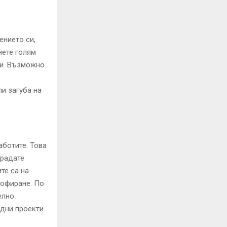
ението си,
нете голям
ри. Възможно
и загуба на
аботите. Това
традате
те са на
шофиране. По
елно
идни проекти.