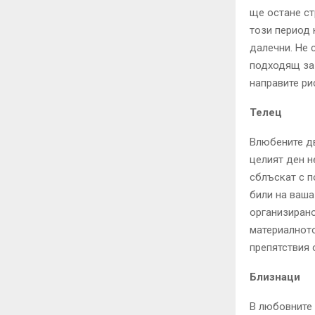
ще остане ст
този период 
далечни. Не 
подходящ за 
направите ри
Телец
Влюбените дв
целият ден н
сблъскат с п
били на ваша
организирано
материалното
препятствия 
Близнаци
В любовните 