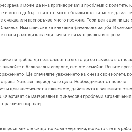
ресирана и може да има противоречия и проблеми с колегите. 
не е много добър, тъй като много близки колеги, може да изгл
се очаква или препоръчва много промяна. Този ден едва ли ще
бизнеса. Има шансове за внезапна финансова загуба. Възможн
сковани разходи касаещи личните ви материални интереси.
ойки не трябва да позволяват на егото да се намесва в отнош
е влизайте в безполезни спорове, ако сте семейни. Вашите враг
оражението. Ще спечелите уважението на онези свои колеги, ко
 страна. Успешен период като цяло. Необходимост от повече
ст и целенасоченост в плановете, действията и решенията отн
. Очертават се материални и финансови проблеми. Ограничения
от различен характер.
въпроси вие сте също толкова енергични, колкото сте и в работ