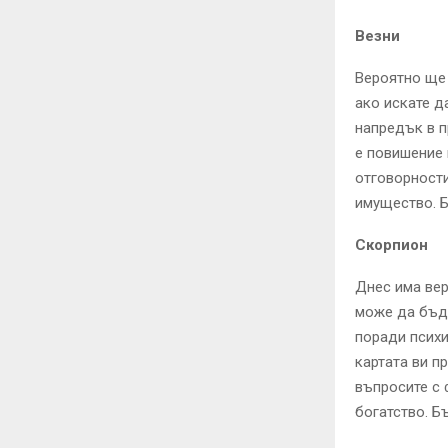
Везни
Вероятно ще 
ако искате д
напредък в 
е повишение 
отговорности
имущество. Б
Скорпион
Днес има вер
може да бъде
поради психи
картата ви п
въпросите с 
богатство. Б