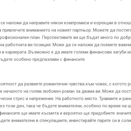
се наложи да направите някои компромиси и корекции в отнош
а привлечете вниманието на новият партньор. Можете да постиг
професионален план. Перспективите ви ще бъдат много по доб
на работната ви позиция. Може да се наложи да поемете важни
 в кариерата. Възможно е да имате големи финансови загуби ил
ъдете особено предпазливи с финансите.
оятност да развиете романтични чувства към човек, с когото р
 началото на голям любовен роман за двама ви. Може да пос
чески стрес и напрежение. На работното място. Травмите и рани
рез този ден, така че бъдете внимателни, особено по време на 
финансите ще имате късмета и вероятно ще придобиете значит
ъдете внимателни в спекулациите, инвестирайте парите си в сол