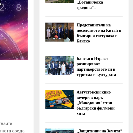
„Ботаническа
градина“...
Представители на
посолството на Китай в
България гостуваха в
Банско
Банско и Израел
разширяват
партньорството си в
туризма и културата
Августовски кино
вечери в парк
„Македония“ с три
български филмови
хита
гвайте
„Защитници на Земята“
отната среда