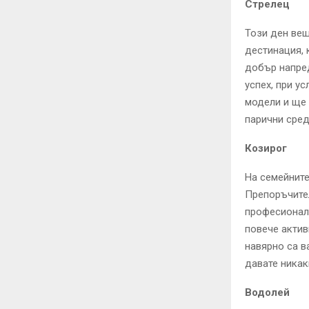
Стрелец
Този ден вещ
дестинация, 
добър напре
успех, при у
модели и ще 
парични сред
Козирог
На семейнит
Препоръчител
професионалн
повече актив
навярно са в
давате никак
Водолей