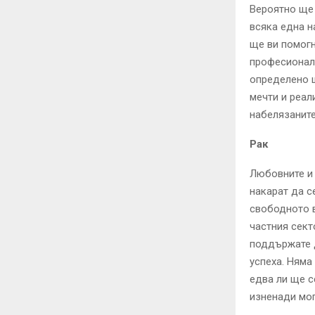
Вероятно ще 
всяка една н
ще ви помогн
професионалн
определено щ
мечти и реал
набелязаните
Рак
Любовните и 
накарат да с
свободното в
частния сект
поддържате д
успеха. Няма
едва ли ще с
изненади мог