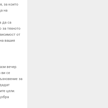
я, за които
да на
а да са
о за тяхното
ависимост от
 на вашия
ази вечер.
 ви се
дъхновение за
едадат
ите цели.
добра