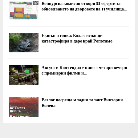
Конкурсна комисия отвори 33 оферти за
обновяването на дворовете на 11 училища...
Екшън и гонка: Кола с испанци
катастрофира в дере край Ропотамо
Август в Кюстендил е кино – четири вечери
с премиерни филми и...
Разлог посреща младия талант Виктория
Колева