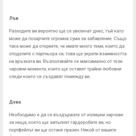
Лъв
Разходите ви вероятно ще се увеличат днес, тъй като
може да похарчите огромна сума за забавление. Също
така може да откриете, че имате много теми, които да
споделите с партньора си, това ще укрепи взаимността
на връзката ви. Възползвайте се максимално от тези
чаровни моменти, които ще оставят трайни любовни
следи които се създават помежду ви.
Дева
Необходимо е да се въздържате от излишни харчове
за неща, което ще запълнят гардеробите ви, но
портфейлът ви ще остане празен. Някой от вашите