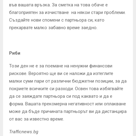
във вашата връзка. За сметка на това обаче е
благоприятен за изчистване на някои стари проблеми.
Създайте нови спомени с партньора си, като
прекарвате малко забавно време заедно.
Риби
Този ден не е за поемане на ненужни финансови
рискове. Вероятно ще ви се наложи да изтеглите
малки суми пари от различни бюджетни позиции, за да
покриете всичките си разходи. Освен това избягвайте
да се заяждате партньора си под каквато и да е
форма. Вашата прекомерна негативност или оплакване
може да бъде причината партньорът ви да дистанцира
от вас за известно време.
Trafficnews.bg