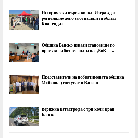
Историческа първа копка: Изграждат
регионално депо за отпадъци за област
Кюстендил
Община Банско изрази становище по
проекта на бизнес плана на „ВиК“ –...
Представители на побратимената община
Мойковац гостуват в Банско
Верижна катастрофа с три коли край
Банско