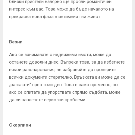
близки приятели навярно ще прояви романтичен
интерес към вас. Това може да бъде началото на
прекрасна нова фаза в интимният ви живот.
Везни
Ако се занимавате с недвижими имоти, може да
останете доволни днес. Въпреки това, за да избегнете
някои разочарования, не забравяйте да проверите
всички документи старателно. Връзката ви може да се
„разклати“ през този ден. Това е само временно, но
ако се опитате да упорствате спрямо съдбата, може
да си навлечете сериозни проблеми.
Скорпион