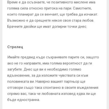
Време е да осъзнаете, че позитивното мислене има
голяма сила относно притока на пари. Самотните,
които планират да се венчаят, ще трябва да изчакат.
Възможно е да срещнете някоя своя стара любов.
Брачните двойки ще имат допирни точки днес.
Стрелец
Имайте предвид къде съхранявате парите си, защото
ако не го направите, има голяма вероятност да ги
загубите. Днес ще ви е необходимо голямо
вдъхновение, за да изложите чувствата си към
половинката ви. Навярно вашият партньор ще
отговори също така спонтанно в своите въжделения
спрямо вас, така че любовната изповед едва ли ще
бъде едностранна.