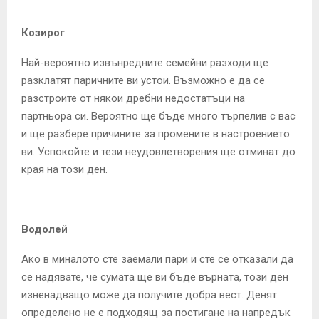
Козирог
Най-вероятно извънредните семейни разходи ще
разклатят паричните ви устои. Възможно е да се
разстроите от някои дребни недостатъци на
партньора си. Вероятно ще бъде много търпелив с вас
и ще разбере причините за промените в настроението
ви. Успокойте и тези неудовлетворения ще отминат до
края на този ден.
Водолей
Ако в миналото сте заемали пари и сте се отказали да
се надявате, че сумата ще ви бъде върната, този ден
изненадващо може да получите добра вест. Денят
определено не е подходящ за постигане на напредък