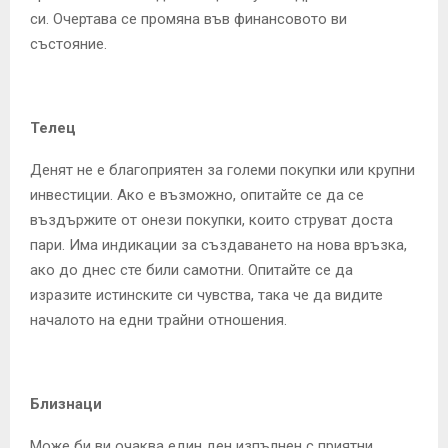
си. Очертава се промяна във финансовото ви
състояние.
Телец
Денят не е благоприятен за големи покупки или крупни
инвестиции. Ако е възможно, опитайте се да се
въздържите от онези покупки, които струват доста
пари. Има индикации за създаването на нова връзка,
ако до днес сте били самотни. Опитайте се да
изразите истинските си чувства, така че да видите
началото на едни трайни отношения.
Близнаци
Може би ви очаква един ден изпълнен с приятни