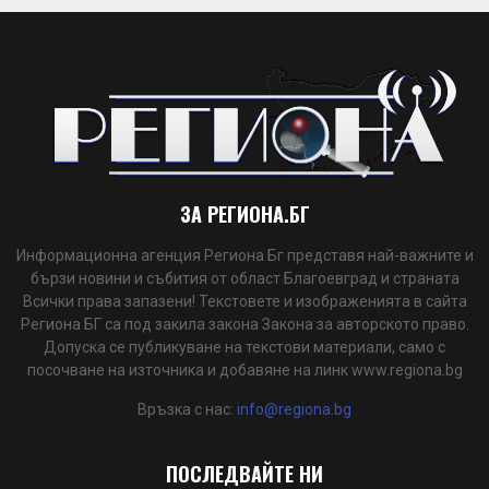
ЗА РЕГИОНА.БГ
Информационна агенция Региона Бг представя най-важните и
бързи новини и събития от област Благоевград и страната
Всички права запазени! Текстовете и изображенията в сайта
Региона БГ са под закила закона Закона за авторското право.
Допуска се публикуване на текстови материали, само с
посочване на източника и добавяне на линк www.regiona.bg
Връзка с нас:
info@regiona.bg
ПОСЛЕДВАЙТЕ НИ