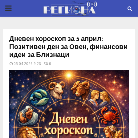
P
R
Дневен хороскоп за 5 април:
I
Позитивен ден за Овен, финансови
идеи за Близнаци
M
05.04.2026 9:23
0
A
R
Y
M