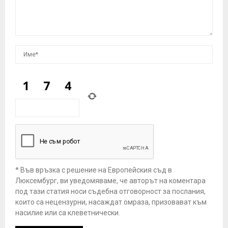
* Във връзка с решение на Европейския съд в
Люксембург, ви уведомяваме, че авторът на коментара
под тази статия носи съдебна отговорност за послания,
които са нецензурни, насаждат омраза, призовават към
насилие или са клеветнически.