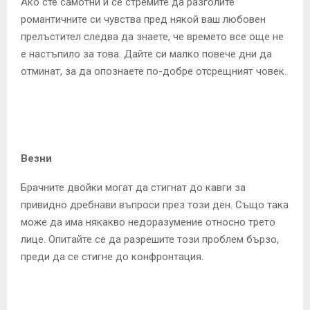
Ако сте самотни и се стремите да разголите
романтичните си чувства пред някой ваш любовен
прелъстител следва да знаете, че времето все още не
е настъпило за това. Дайте си малко повече дни да
отминат, за да опознаете по-добре отсрещният човек.
Везни
Брачните двойки могат да стигнат до кавги за
привидно дребнави въпроси през този ден. Също така
може да има някакво недоразумение относно трето
лице. Опитайте се да разрешите този проблем бързо,
преди да се стигне до конфронтация.