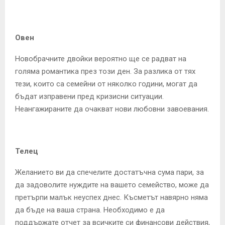
E
N
Овен
U
Новобрачните двойки вероятно ще се радват на
голяма романтика през този ден. За разлика от тях
тези, които са семейни от няколко години, могат да
бъдат изправени пред кризисни ситуации.
Неангажираните да очакват нови любовни завоевания.
Телец
Желанието ви да спечелите достатъчна сума пари, за
да задоволите нуждите на вашето семейство, може да
претърпи малък неуспех днес. Късметът навярно няма
да бъде на ваша страна. Необходимо е да
поддържате отчет за всичките си финансови действия,