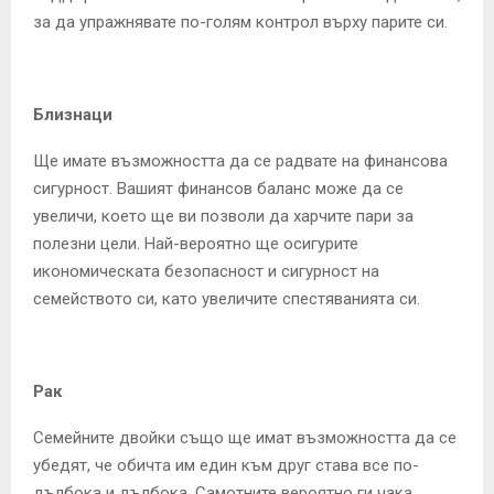
за да упражнявате по-голям контрол върху парите си.
Близнаци
Ще имате възможността да се радвате на финансова
сигурност. Вашият финансов баланс може да се
увеличи, което ще ви позволи да харчите пари за
полезни цели. Най-вероятно ще осигурите
икономическата безопасност и сигурност на
семейството си, като увеличите спестяванията си.
Рак
Семейните двойки също ще имат възможността да се
убедят, че обичта им един към друг става все по-
дълбока и дълбока. Самотните вероятно ги чака