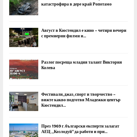
катастрофира в дере край Ропотамо
Август в Кюстендил е кино – четири вечери
с премиерни филми и...
Разлог посреща младия талант Виктория
Колева
Фестивали, джаз, спорт и творчество –
вижте какво подготвя Младежки център
Кюстендил...
През 1969 г. български експерти залагат
АЕЦ „Козлодуй“ да работи и при...