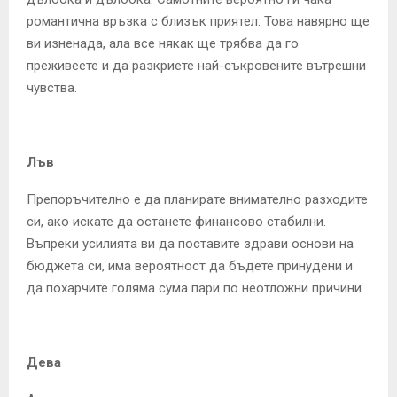
романтична връзка с близък приятел. Това навярно ще
ви изненада, ала все някак ще трябва да го
преживеете и да разкриете най-съкровените вътрешни
чувства.
Лъв
Препоръчително е да планирате внимателно разходите
си, ако искате да останете финансово стабилни.
Въпреки усилията ви да поставите здрави основи на
бюджета си, има вероятност да бъдете принудени и
да похарчите голяма сума пари по неотложни причини.
Дева