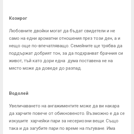
Козирог
Любовните двойки могат да бъдат свидетели и не
само на едни ароматни отношения през този ден, а и
нещо още по-впечатляващо. Семейните ще трябва да
поддържат добрият тон, за да подхранват брачния си
живот, тъй като дори една дума поставена не на
място може да доведе до разпад.
Водолей
Увеличаването на ангажиментите може да ви накара
да харчите повече от обикновеното. Възможно е да се
изкушите харчейки пари за несериозни вещи. Също
така и да загубите пари по време на пътуване. Има