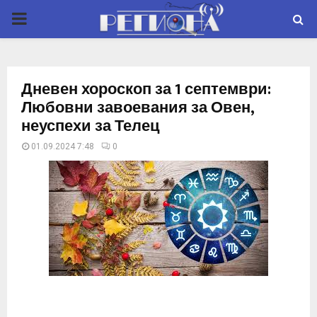
P
R
Дневен хороскоп за 1 септември:
I
Любовни завоевания за Овен,
неуспехи за Телец
M
01.09.2024 7:48
0
A
R
Y
M