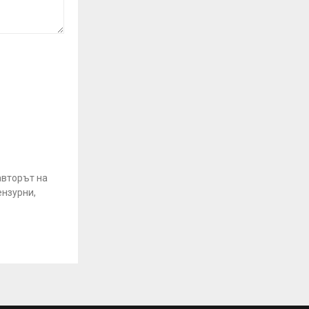
авторът на
ензурни,