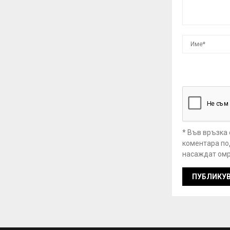
* Във връзка
коментара под
насаждат омр