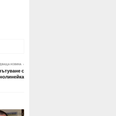
ДВАЩА НОВИНА
пътуване с
снолинейка