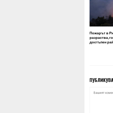
Пожарът в Р
разраства, г
достъпен ра
ПУБЛИКУВА