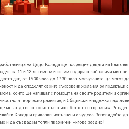
 работилница на Дядо Коледа ще посрещне децата на Благоевг
адче на 11 и 13 декември и ще им подари незабравими мигове.
 двата дни, от 15.30 часа до 17.30 часа, малчуганите ще могат 
ивност и да споделят своите съкровени желания за подаръци 
писма, които ще напишат с помощта на своите родители и орган
чностно и творческо развитие, и Общински младежки парламен
ще могат да се потопят във вълшебството на празника Рождес
ушайки Коледни приказки, изпълнени с чудеса. Заповядайте да 
ме и да създадем топли празнични мигове заедно!