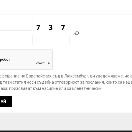
 с решение на Европейския съд в Люксембург, ви уведомяваме, че 
 тази статия носи съдебна отговорност за послания, които са нец
аза, призовават към насилие или са клеветнически.