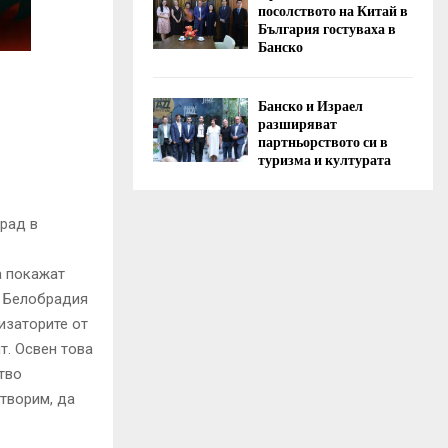
посолството на Китай в
България гостуваха в
Банско
Банско и Израел
разширяват
партньорството си в
туризма и културата
рад в
да покажат
с Белобрадия
изаторите от
т. Освен това
тво
творим, да