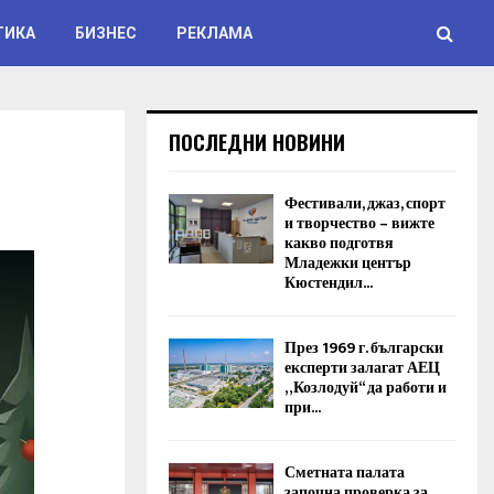
ТИКА
БИЗНЕС
РЕКЛАМА
ПОСЛЕДНИ НОВИНИ
Фестивали, джаз, спорт
и творчество – вижте
какво подготвя
Младежки център
Кюстендил...
През 1969 г. български
експерти залагат АЕЦ
„Козлодуй“ да работи и
при...
Сметната палата
започна проверка за