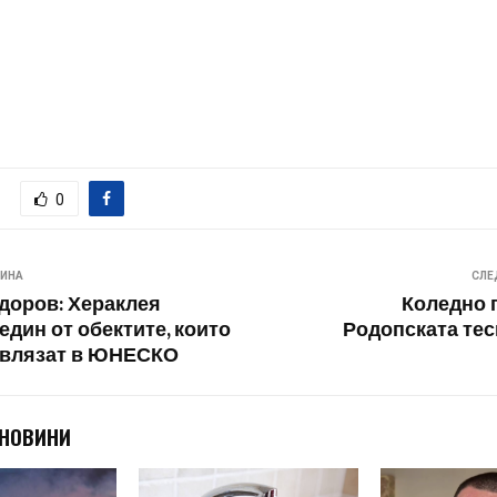
0
ВИНА
СЛЕ
доров: Хераклея
Коледно 
един от обектите, които
Родопската те
 влязат в ЮНЕСКО
 НОВИНИ