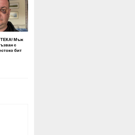
ТЕКА! Мъж
ръзван с
естоко бит