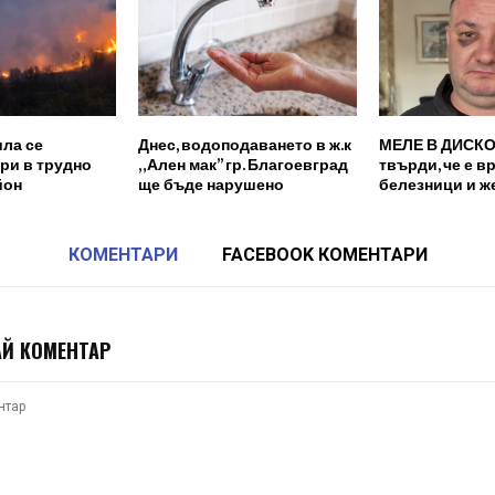
ила се
Днес, водоподаването в ж.к
МЕЛЕ В ДИСКО
ори в трудно
„Ален мак” гр. Благоевград
твърди, че е в
йон
ще бъде нарушено
белезници и ж
КОМЕНТАРИ
FACEBOOK КОМЕНТАРИ
Й КОМЕНТАР