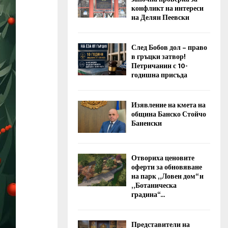
конфликт на интереси
на Делян Пеевски
След Бобов дол – право
в гръцки затвор!
Петричанин с 10-
годишна присъда
Изявление на кмета на
община Банско Стойчо
Баненски
Отвориха ценовите
оферти за обновяване
на парк „Ловен дом“ и
„Ботаническа
градина“...
Представители на