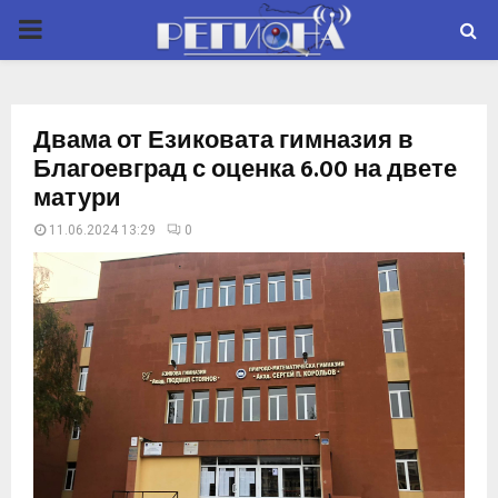
P
R
Двама от Езиковата гимназия в
I
Благоевград с оценка 6.00 на двете
матури
M
11.06.2024 13:29
0
A
R
Y
M