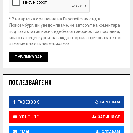
* Във връзка с решение на Европейския съд в
Люксембург, ви уведомяваме, че авторът на коментара
под тази статия носи съдебна отговорност за послания,
които са нецензурни, насаждат омраза, призовават към
насилие или са клеветнически.
ПОСЛЕДВАЙТЕ НИ
FACEBOOK
ХАРЕСВАМ
YOUTUBE
ЗАПИШИ СЕ
EMAIL
СЛЕДВАМ