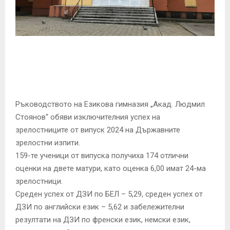
E
N
U
Ръководството на Езикова гимназия „Акад. Людмил
Стоянов“ обяви изключителния успех на
зрелостниците от випуск 2024 на Държавните
зрелостни изпити.
159-те ученици от випуска получиха 174 отлични
оценки на двете матури, като оценка 6,00 имат 24-ма
зрелостници.
Среден успех от ДЗИ по БЕЛ – 5,29, среден успех от
ДЗИ по английски език – 5,62 и забележителни
резултати на ДЗИ по френски език, немски език,