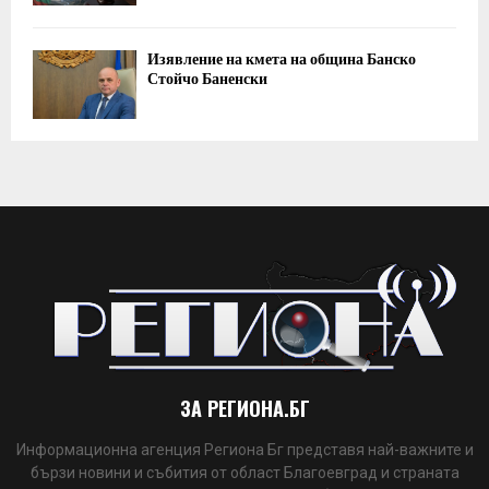
Изявление на кмета на община Банско
Стойчо Баненски
ЗА РЕГИОНА.БГ
Информационна агенция Региона Бг представя най-важните и
бързи новини и събития от област Благоевград и страната