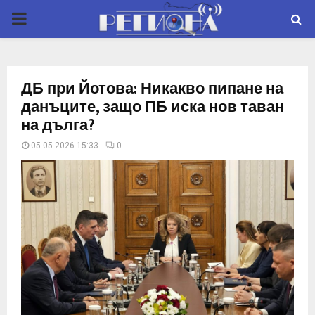
P
R
ДБ при Йотова: Никакво пипане на
I
данъците, защо ПБ иска нов таван
на дълга?
M
05.05.2026 15:33
0
A
R
Y
M