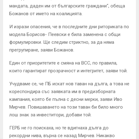
мандата, даден им от българските граждани“, обеща
Божанов от името на коалицията.
И изрази опасения, че в последните дни риториката по
модела Борисов- Пеевски е била заменена с общи
формулировки. Ще следим стриктно, за да няма
прегрупиране, заяви Божанов.
Един от приоритетите е смяна на ВСС, по правила,
които гарантират прозрачност и интегритет, заяви той.
Учудваме се, че ПБ искат нов таван на дълга, а това не
кореспондира със заявката им в предизборната
кампания, която бе пълна с десни мерки, заяви Иво
Мирчев. Повишаването на този таван би било много
лош знак за инвеститори, добави той.
ГЕРБ не го поискаха, но те вдигнаха дълга до
рекордни нива, върна се назад Мирчев. Никакво