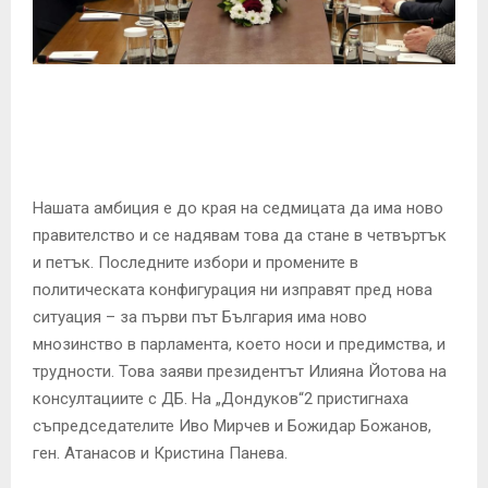
E
N
U
Нашата амбиция е до края на седмицата да има ново
правителство и се надявам това да стане в четвъртък
и петък. Последните избори и промените в
политическата конфигурация ни изправят пред нова
ситуация – за първи път България има ново
мнозинство в парламента, което носи и предимства, и
трудности. Това заяви президентът Илияна Йотова на
консултациите с ДБ. На „Дондуков“2 пристигнаха
съпредседателите Иво Мирчев и Божидар Божанов,
ген. Атанасов и Кристина Панева.