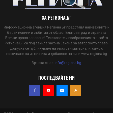
ЗА РЕГИОНА.БГ
Информационна агенция Региона Бг представя най-важните и
бързи новини и събития от област Благоевград и страната
Всички права запазени! Текстовете и изображенията в сайта
Региона БГ са под закила закона Закона за авторското право.
Допуска се публикуване на текстови материали, само с
посочване на източника и добавяне на линк www.regiona.bg
Връзка с нас:
info@regiona.bg
ПОСЛЕДВАЙТЕ НИ