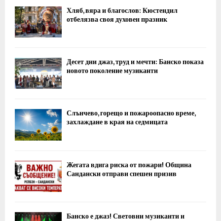
Хляб, вяра и благослов: Кюстендил
отбелязва своя духовен празник
Десет дни джаз, труд и мечти: Банско показа
новото поколение музиканти
Слънчево, горещо и пожароопасно време,
захлаждане в края на седмицата
Жегата вдига риска от пожари! Община
Сандански отправи спешен призив
Банско е джаз! Световни музиканти и