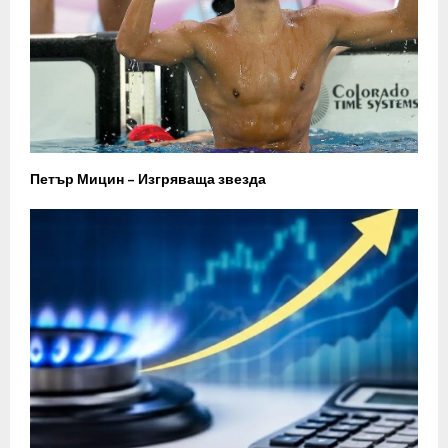
Петър Мицин – Изгряваща звезда