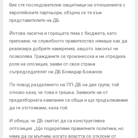
Вие сте последователни защитници на отношенията с
европейските партньори, обърна се тя към
представителите на ДБ.
Йотова засегна и горещата тема с бюджета, като
припомни, че служебното правителство нямаше как да
реализира добрите намерения, защото законът не
позволява. Гражданите се произнесоха и ни отредиха
роля на опозиция, заяви от своя страна
съпредседателят на ДБ Божидар Божанов.
По повод разделянето на ПП-ДБ на две групи, той
отново каза, че това е грешка. Заявките ни от
предизборната кампания са общи и ще продължаваме
да ги отстояваме, каза той.
И обеща, че ДБ смятат да са конструктивна
оптозиция. „Ще подкрепяме правилните политики, но
няма да си мълчим, когато властта се отклони от