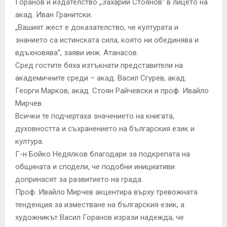
Горанов и издателство „Захарий Стоянов“ в лицето на
акад. Иван Гранитски.
„Вашият жест е доказателство, че културата и
знанието са истинската сила, която ни обединява и
вдъхновява“, заяви инж. Атанасов.
Сред гостите бяха изтъкнати представители на
академичните среди – акад. Васил Сгурев, акад.
Георги Марков, акад. Стоян Райчевски и проф. Ивайло
Мирчев.
Всички те подчертаха значението на книгата,
духовността и съхранението на българския език и
култура.
Г-н Бойко Недялков благодари за подкрепата на
общината и сподели, че подобни инициативи
допринасят за развитието на града.
Проф. Ивайло Мирчев акцентира върху тревожната
тенденция за изместване на българския език, а
художникът Васил Горанов изрази надежда, че