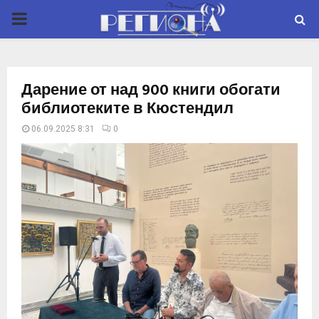
P
R
Дарение от над 900 книги обогати
I
библиотеките в Кюстендил
06.09.2025 8:31
0
M
A
R
Y
M