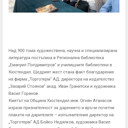
E
N
U
Над 900 тома художествена, научна и специализирана
литература постъпиха в Регионална библиотека
„Емануил Попдимитров“ и училищните библиотеки в
Кюстендил. Щедрият жест стана факт благодарение
на фирма „Торготерм“ АД, директора на издателство
„Захарий Стоянов“ акад. Иван Гранитски и художника
Васил Горанов.
Кметът на Община Кюстендил инж. Огнян Атанасов
изрази признателност за дарението и връчи почетни
плакети на дарителите – изпълнителния директор на
„Торготерм“ АД Бойко Недялков, художника Васил