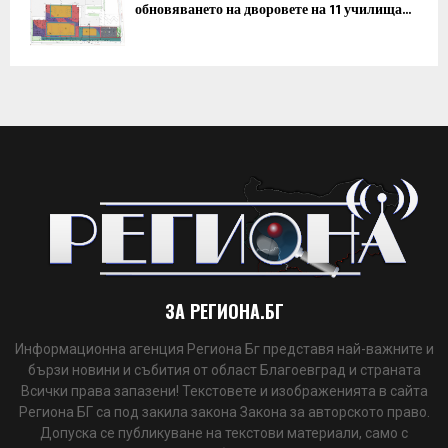
обновяването на дворовете на 11 училища...
ЗА РЕГИОНА.БГ
Информационна агенция Региона Бг представя най-важните и
бързи новини и събития от област Благоевград и страната
Всички права запазени! Текстовете и изображенията в сайта
Региона БГ са под закила закона Закона за авторското право.
Допуска се публикуване на текстови материали, само с