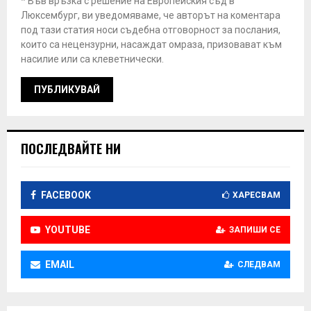
* Във връзка с решение на Европейския съд в
Люксембург, ви уведомяваме, че авторът на коментара
под тази статия носи съдебна отговорност за послания,
които са нецензурни, насаждат омраза, призовават към
насилие или са клеветнически.
ПОСЛЕДВАЙТЕ НИ
FACEBOOK
ХАРЕСВАМ
YOUTUBE
ЗАПИШИ СЕ
EMAIL
СЛЕДВАМ