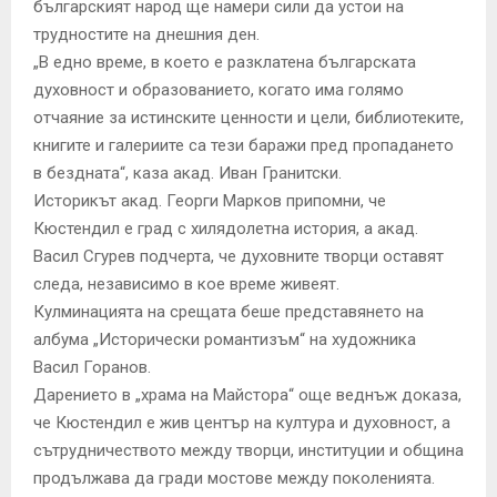
българският народ ще намери сили да устои на
трудностите на днешния ден.
„В едно време, в което е разклатена българската
духовност и образованието, когато има голямо
отчаяние за истинските ценности и цели, библиотеките,
книгите и галериите са тези баражи пред пропадането
в бездната“, каза акад. Иван Гранитски.
Историкът акад. Георги Марков припомни, че
Кюстендил е град с хилядолетна история, а акад.
Васил Сгурев подчерта, че духовните творци оставят
следа, независимо в кое време живеят.
Кулминацията на срещата беше представянето на
албума „Исторически романтизъм“ на художника
Васил Горанов.
Дарението в „храма на Майстора“ още веднъж доказа,
че Кюстендил е жив център на култура и духовност, а
сътрудничеството между творци, институции и община
продължава да гради мостове между поколенията.