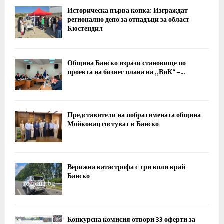
Историческа първа копка: Изграждат
регионално депо за отпадъци за област
Кюстендил
Община Банско изрази становище по
проекта на бизнес плана на „ВиК“ –...
Представители на побратимената община
Мойковац гостуват в Банско
Верижна катастрофа с три коли край
Банско
Конкурсна комисия отвори 33 оферти за