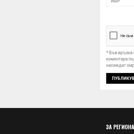
* Във връзка
коментара под
насаждат омр
ЗА РЕГИОНА