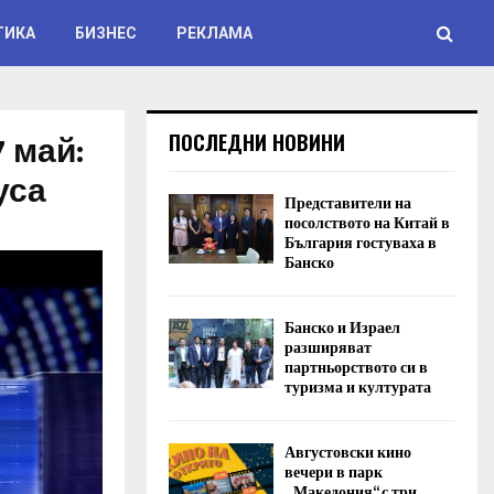
ТИКА
БИЗНЕС
РЕКЛАМА
7 май:
ПОСЛЕДНИ НОВИНИ
уса
Представители на
посолството на Китай в
България гостуваха в
Банско
Банско и Израел
разширяват
партньорството си в
туризма и културата
Августовски кино
вечери в парк
„Македония“ с три