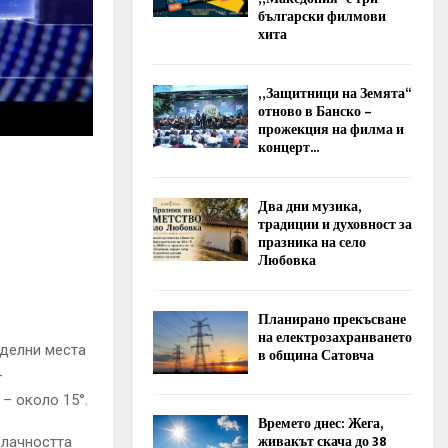
български филмови
хита
„Защитници на Земята“
отново в Банско –
прожекция на филма и
концерт...
Два дни музика,
традиции и духовност за
празника на село
Любовка
Планирано прекъсване
на електрозахранването
тделни места
в община Сатовча
-
– около 15°.
Времето днес: Жега,
живакът скача до 38
блачността