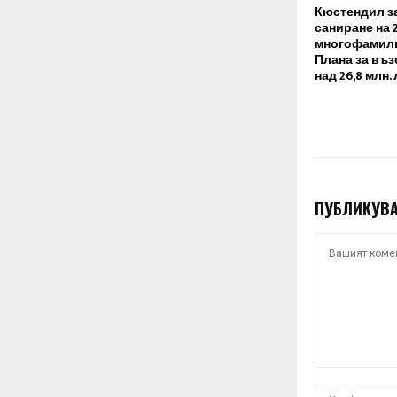
Кюстендил з
саниране на 
многофамилн
Плана за въз
над 26,8 млн. 
ПУБЛИКУВА