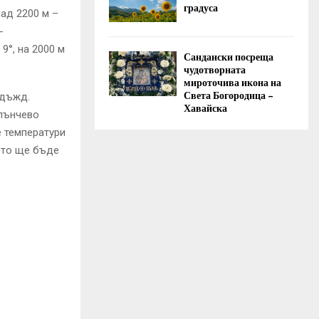
градуса
ад 2200 м –
-
9°, на 2000 м
Сандански посреща
чудотворната
мироточива икона на
Света Богородица –
 дъжд.
Хавайска
слънчево
е температури
рето ще бъде