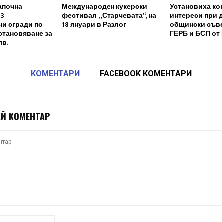
апочна
Международен кукерски
Установиха ко
23
фестивал „Старчевата“, на
интереси при 
и сгради по
18 януари в Разлог
общински съв
становяване за
ГЕРБ и БСП от
лв.
КОМЕНТАРИ
FACEBOOK КОМЕНТАРИ
Й КОМЕНТАР