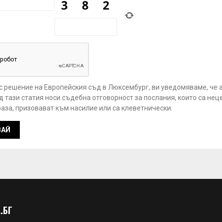
 с решение на Европейския съд в Люксембург, ви уведомяваме, че 
 тази статия носи съдебна отговорност за послания, които са нец
аза, призовават към насилие или са клеветнически.
.БГ