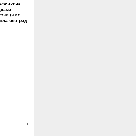
нфликт на
двама
етници от
 Благоевград