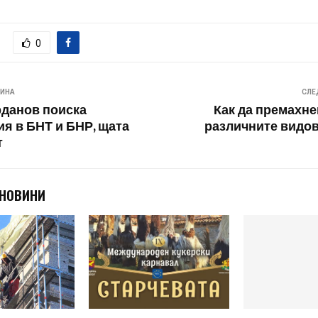
0
ВИНА
СЛЕ
данов поиска
Как да премахн
я в БНТ и БНР, щата
различните видов
т
 НОВИНИ