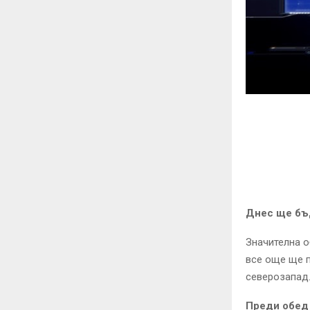
Днес ще бъ
Значителна о
все още ще п
северозапад.
Преди обед