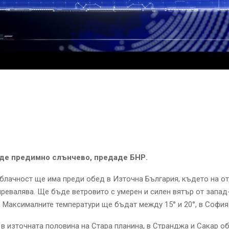
де предимно слънчево, предаде БНР.
блачност ще има преди обед в Източна България, където на о
ревалява. Ще бъде ветровито с умерен и силен вятър от запад
 Максималните температури ще бъдат между 15° и 20°, в София 
в източната половина на Стара планина, в Странджа и Сакар о