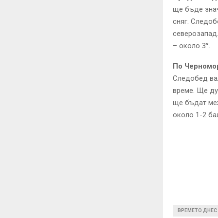
ще бъде знач
сняг. Следоб
северозапад.
– около 3°.
По Черномо
Следобед ва
време. Ще ду
ще бъдат меж
около 1-2 ба
ВРЕМЕТО ДНЕС