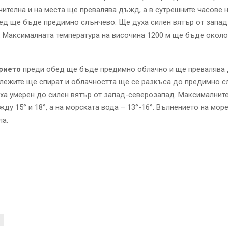
ителна и на места ще превалява дъжд, а в сутрешните часове н
ед ще бъде предимно слънчево. Ще духа силен вятър от запад
 Максималната температура на височина 1200 м ще бъде около 
рието
преди обед ще бъде предимно облачно и ще превалява
лежите ще спират и облачността ще се разкъса до предимно 
ха умерен до силен вятър от запад-северозапад. Максималнит
ду 15° и 18°, а на морската вода – 13°-16°. Вълнението на мо
ла.