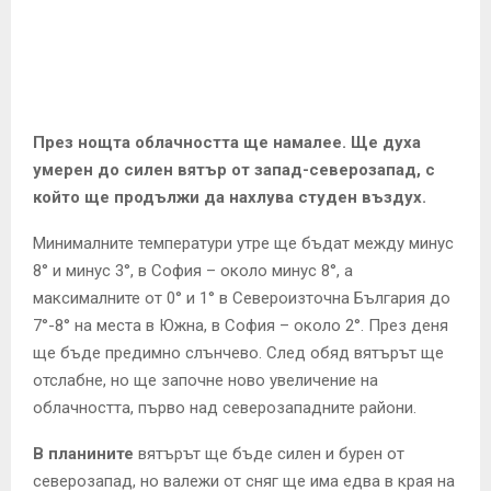
E
N
U
През нощта облачността ще намалее. Ще духа
умерен до силен вятър от запад-северозапад, с
който ще продължи да нахлува студен въздух.
Минималните температури утре ще бъдат между минус
8° и минус 3°, в София – около минус 8°, а
максималните от 0° и 1° в Североизточна България до
7°-8° на места в Южна, в София – около 2°. През деня
ще бъде предимно слънчево. След обяд вятърът ще
отслабне, но ще започне ново увеличение на
облачността, първо над северозападните райони.
В планините
вятърът ще бъде силен и бурен от
северозапад, но валежи от сняг ще има едва в края на