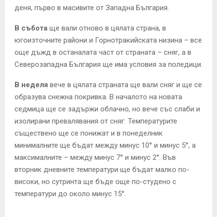
деня, първо в масивите от Западна България.
В събота
ще вали отново в цялата страна, в
югоизточните райони и Горнотракийската низина – все
още дъжд в останалата част от страната – сняг, а в
Северозападна България ще има условия за поледици.
В неделя
вече в цялата страната ще вали сняг и ще се
образува снежна покривка. В началото на новата
седмица ще се задържи облачно, но вече със слаби и
изолирани превалявания от сняг. Температурите
съществено ще се понижат и в понеделник
минималните ще бъдат между минус 10° и минус 5°, а
максималните – между минус 7° и минус 2°. Във
вторник дневните температури ще бъдат малко по-
високи, но сутринта ще бъде още по-студено с
температури до около минус 15°.