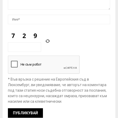
* Във връзка с решение на Европейския съд в
Люксембург, ви уведомяваме, че авторът на коментара
под тази статия носи съдебна отговорност за послания,
които са нецензурни, насаждат омраза, призовават към
насилие или са клеветнически.