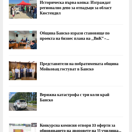
Историческа първа копка: Изграждат
регионално депо за отпадъци за област
Кюстендил
Община Банско изрази становище по
проекта на бизнес плана на „ВиК“ –...
Представители на побратимената община
Мойковац гостуват в Банско
Верижна катастрофа с три коли край
Банско
Конкурсна комисия отвори 33 оферти за
обновяването на дворовете на 11 училища...