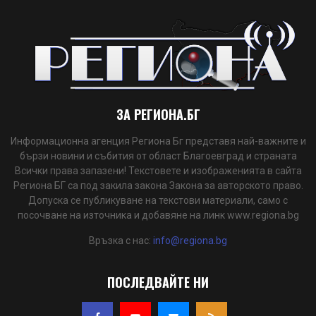
ЗА РЕГИОНА.БГ
Информационна агенция Региона Бг представя най-важните и
бързи новини и събития от област Благоевград и страната
Всички права запазени! Текстовете и изображенията в сайта
Региона БГ са под закила закона Закона за авторското право.
Допуска се публикуване на текстови материали, само с
посочване на източника и добавяне на линк www.regiona.bg
Връзка с нас:
info@regiona.bg
ПОСЛЕДВАЙТЕ НИ