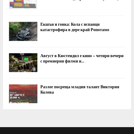
Екшън и гонка: Кола с испанци
катастрофира в дере край Ропотамо
Август в Кюстендил е кино – четири вечери
с премиерни филми и...
Разлог посреща младия талант Виктория
Колева