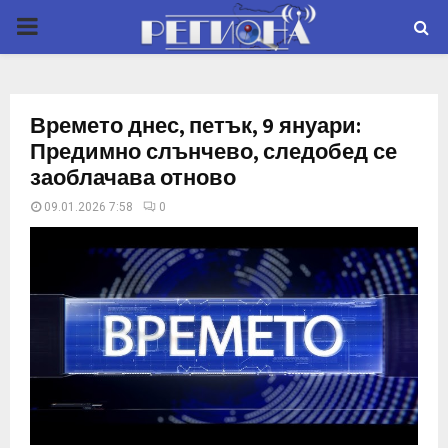
P
R
Времето днес, петък, 9 януари:
I
Предимно слънчево, следобед се
заоблачава отново
M
09.01.2026 7:58
0
A
R
Y
M