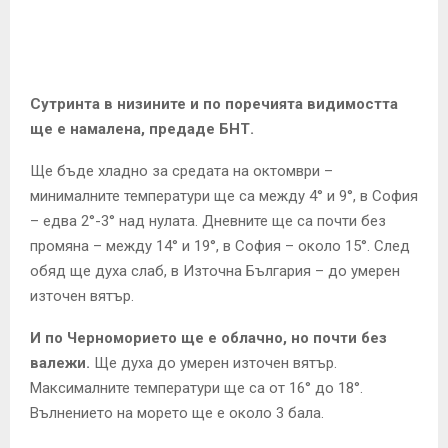
E
N
Сутринта в низините и по поречията видимостта
U
ще е намалена, предаде БНТ.
Ще бъде хладно за средата на октомври –
минималните температури ще са между 4° и 9°, в София
– едва 2°-3° над нулата. Дневните ще са почти без
промяна – между 14° и 19°, в София – около 15°. След
обяд ще духа слаб, в Източна България – до умерен
източен вятър.
И по Черноморието ще е облачно, но почти без
валежи.
Ще духа до умерен източен вятър.
Максималните температури ще са от 16° до 18°.
Вълнението на морето ще е около 3 бала.