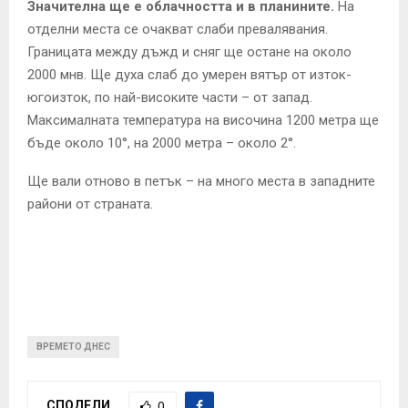
Значителна ще е облачността и в планините.
На
отделни места се очакват слаби превалявания.
Границата между дъжд и сняг ще остане на около
2000 мнв. Ще духа слаб до умерен вятър от изток-
югоизток, по най-високите части – от запад.
Максималната температура на височина 1200 метра ще
бъде около 10°, на 2000 метра – около 2°.
Ще вали отново в петък – на много места в западните
райони от страната.
ВРЕМЕТО ДНЕС
СПОДЕЛИ
0