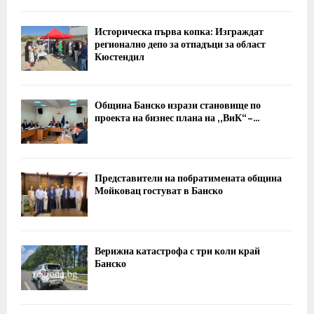
Историческа първа копка: Изграждат
регионално депо за отпадъци за област
Кюстендил
Община Банско изрази становище по
проекта на бизнес плана на „ВиК“ –...
Представители на побратимената община
Мойковац гостуват в Банско
Верижна катастрофа с три коли край
Банско