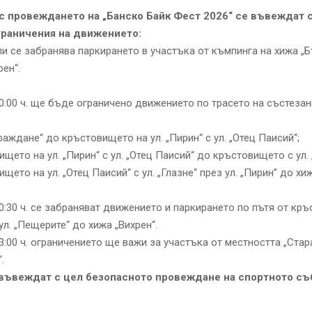
с провеждането на „Банско Байк Фест 2026“ се въвеждат 
граничения на движението:
ли се забранява паркирането в участъка от къмпинга на хижа „
рен“.
10:00 ч. ще бъде ограничено движението по трасето на състезани
зраждане“ до кръстовището на ул. „Пирин“ с ул. „Отец Паисий“;
щето на ул. „Пирин“ с ул. „Отец Паисий“ до кръстовището с ул. 
щето на ул. „Отец Паисий“ с ул. „Глазне“ през ул. „Пирин” до хи
10:30 ч. се забраняват движението и паркирането по пътя от кр
 ул. „Пещерите“ до хижа „Вихрен“.
13:00 ч. ограничението ще важи за участъка от местността „Стар
.
въвеждат с цел безопасното провеждане на спортното съ