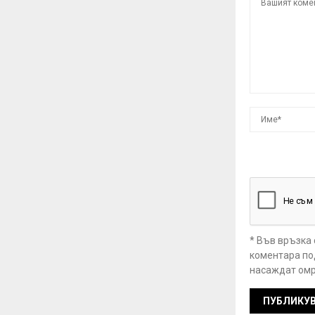
* Във връзка
коментара под
насаждат омр