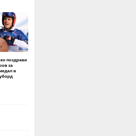
ско поздрави
ров за
медал в
оуборд