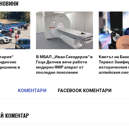
 НОВИНИ
гария“
В МБАЛ „Иван Скендеров“ в
Кметът на Бан
андиозно
Гоце Делчев вече работи
Тервел Замфи
одишнина в
модерен ЯМР апарат от
историческия 
последно поколение
алпийския сн
КОМЕНТАРИ
FACEBOOK КОМЕНТАРИ
Й КОМЕНТАР