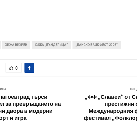
ХИЖА ВИХРЕН
ХИЖА „БЪНДЕРИЦА“
„БАНСКО БАЙК ФЕСТ 2026“
0
ВИНА
СЛЕ
агоевград търси
„ФФ „Славеи“ от С
л за превръщането на
престижни 
ни двора в модерни
Международния 
орт и игра
фестивал „Фолкло