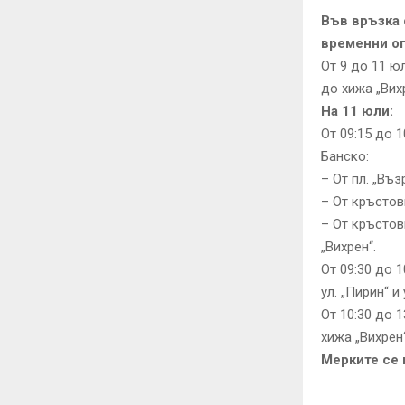
Във връзка 
временни о
От 9 до 11 ю
до хижа „Вих
На 11 юли:
От 09:15 до 
Банско:
– От пл. „Въ
– От кръстови
– От кръстови
„Вихрен“.
От 09:30 до 
ул. „Пирин“ и
От 10:30 до 
хижа „Вихрен“
Мерките се 