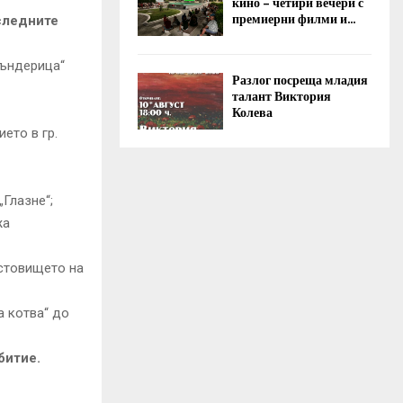
кино – четири вечери с
премиерни филми и...
следните
Бъндерица“
Разлог посреща младия
талант Виктория
Колева
ето в гр.
„Глазне“;
жа
ъстовището на
а котва“ до
битие.