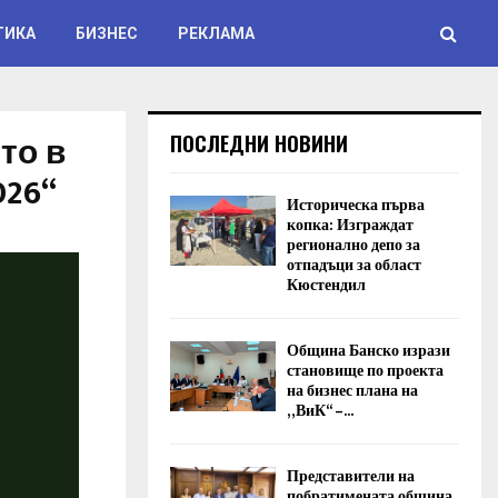
ТИКА
БИЗНЕС
РЕКЛАМА
то в
ПОСЛЕДНИ НОВИНИ
026“
Историческа първа
копка: Изграждат
регионално депо за
отпадъци за област
Кюстендил
Община Банско изрази
становище по проекта
на бизнес плана на
„ВиК“ –...
Представители на
побратимената община