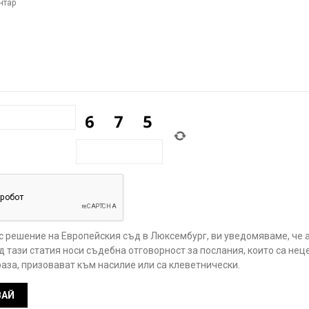
 с решение на Европейския съд в Люксембург, ви уведомяваме, че 
 тази статия носи съдебна отговорност за послания, които са нец
аза, призовават към насилие или са клеветнически.