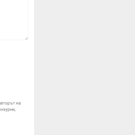
авторът на
ензурни,