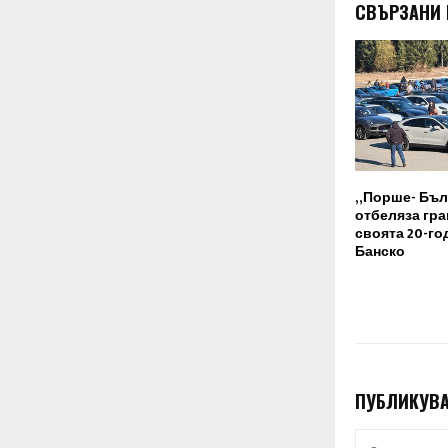
СВЪРЗАНИ
„Порше- Бъл
отбеляза гр
своята 20-г
Банско
ПУБЛИКУВА