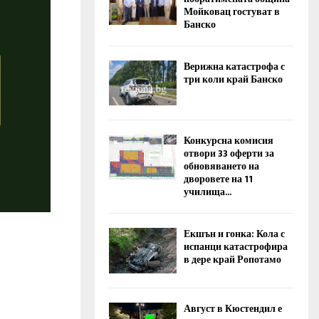
Мойковац гостуват в
Банско
Верижна катастрофа с
три коли край Банско
Конкурсна комисия
отвори 33 оферти за
обновяването на
дворовете на 11
училища...
Екшън и гонка: Кола с
испанци катастрофира
в дере край Ропотамо
Август в Кюстендил е