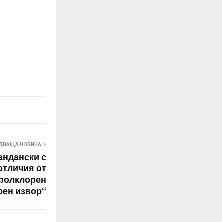
ДВАЩА НОВИНА
андански с
отличия от
фолклорен
рен извор“