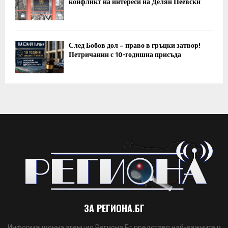
конфликт на интереси на Делян Пеевски
След Бобов дол – право в гръцки затвор!
Петричанин с 10-годишна присъда
ЗА РЕГИОНА.БГ
Информационна агенция Региона Бг представя най-важните и