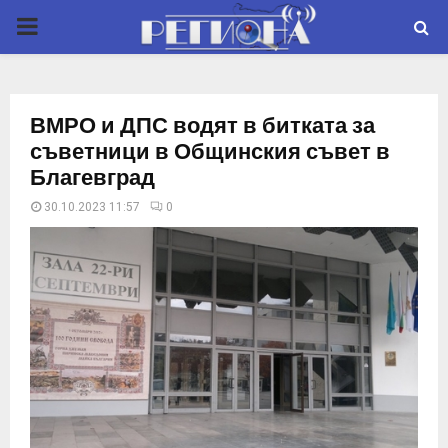
P
R
ВМРО и ДПС водят в битката за
I
съветници в Общинския съвет в
Благевград
M
30.10.2023 11:57
0
A
R
Y
M