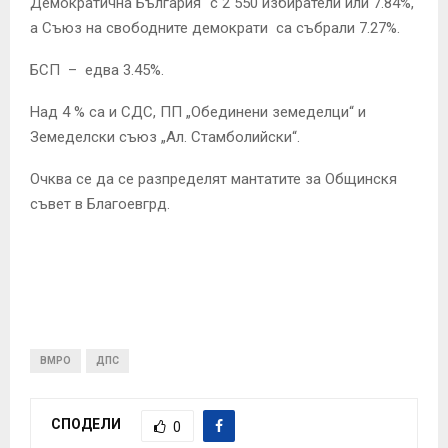
Демократична България“ с 2 550 избиратели или 7.84%,
а Съюз на свободните демократи са събрали 7.27%.
БСП – едва 3.45%.
Над 4 % са и СДС, ПП „Обединени земеделци“ и
Земеделски съюз „Ал. Стамболийски“.
Очква се да се разпределят мантатите за Общинскя
съвет в Благоевгрд.
ВМРО
ДПС
СПОДЕЛИ
0