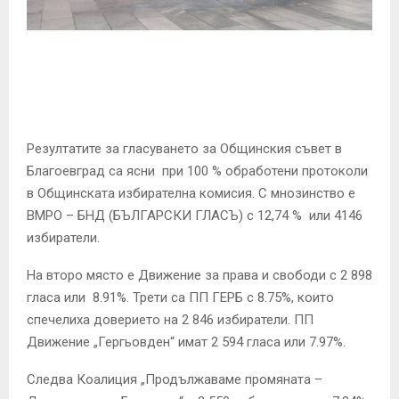
E
N
U
Резултатите за гласуването за Общинския съвет в
Благоевград са ясни при 100 % обработени протоколи
в Общинската избирателна комисия. С мнозинство е
ВМРО – БНД (БЪЛГАРСКИ ГЛАСЪ) с 12,74 % или 4146
избиратели.
На второ място е Движение за права и свободи с 2 898
гласа или 8.91%. Трети са ПП ГЕРБ с 8.75%, които
спечелиха доверието на 2 846 избиратели. ПП
Движение „Гергьовден“ имат 2 594 гласа или 7.97%.
Следва Коалиция „Продължаваме промяната –