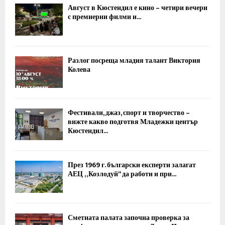
Август в Кюстендил е кино – четири вечери
с премиерни филми и...
Разлог посреща младия талант Виктория
Колева
Фестивали, джаз, спорт и творчество –
вижте какво подготвя Младежки център
Кюстендил...
През 1969 г. български експерти залагат
АЕЦ „Козлодуй“ да работи и при...
Сметната палата започна проверка за