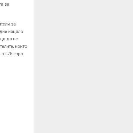
та за
тели за
дне изцяло.
ца да не
телите, които
 от 25 евро