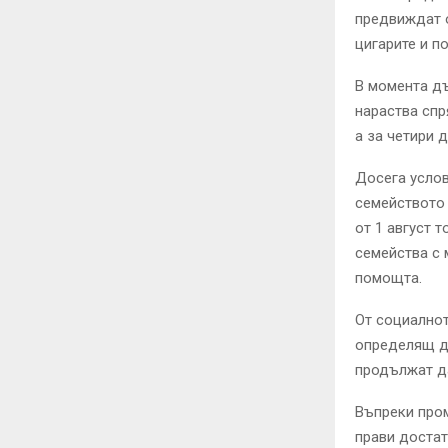
предвиждат о
цигарите и п
В момента дъ
нараства спр
а за четири 
Досега услов
семейството 
от 1 август т
семейства с 
помощта.
От социалнот
определящ д
продължат д
Въпреки пром
прави достат