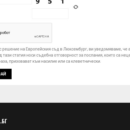
 с решение на Европейския съд в Люксембург, ви уведомяваме, че 
 тази статия носи съдебна отговорност за послания, които са нец
аза, призовават към насилие или са клеветнически.
.БГ