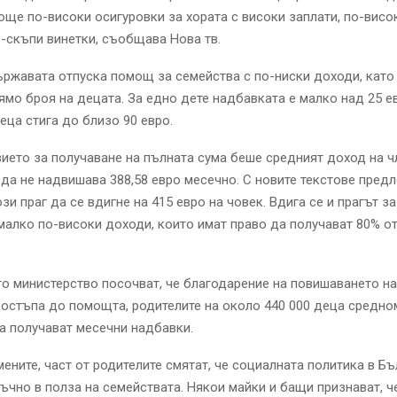
ще по-високи осигуровки за хората с високи заплати, по-висо
о-скъпи винетки, съобщава Нова тв.
ржавата отпуска помощ за семейства с по-ниски доходи, като
ямо броя на децата. За едно дете надбавката е малко над 25 е
деца стига до близо 90 евро.
ието за получаване на пълната сума беше средният доход на ч
да не надвишава 388,58 евро месечно. С новите текстове пред
ози праг да се вдигне на 415 евро на човек. Вдига се и прагът з
малко по-високи доходи, които имат право да получават 80% о
о министерство посочват, че благодарение на повишаването на 
остъпа до помощта, родителите на около 440 000 деца средн
а получават месечни надбавки.
ените, част от родителите смятат, че социалната политика в Бъ
ъчно в полза на семействата. Някои майки и бащи признават, 