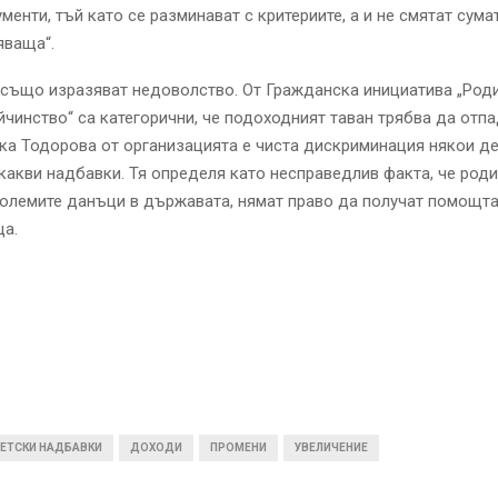
менти, тъй като се разминават с критериите, а и не смятат сума
яваща“.
също изразяват недоволство. От Гражданска инициатива „Роди
чинство“ са категорични, че подоходният таван трябва да отпа
а Тодорова от организацията е чиста дискриминация някои де
какви надбавки. Тя определя като несправедлив факта, че роди
олемите данъци в държавата, нямат право да получат помощта
ца.
ЕТСКИ НАДБАВКИ
ДОХОДИ
ПРОМЕНИ
УВЕЛИЧЕНИЕ