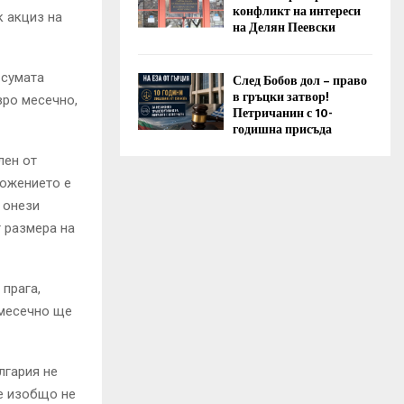
конфликт на интереси
к акциз на
на Делян Пеевски
 сумата
След Бобов дол – право
в гръцки затвор!
вро месечно,
Петричанин с 10-
годишна присъда
лен от
ложението е
а онези
т размера на
прага,
омесечно ще
лгария не
че изобщо не