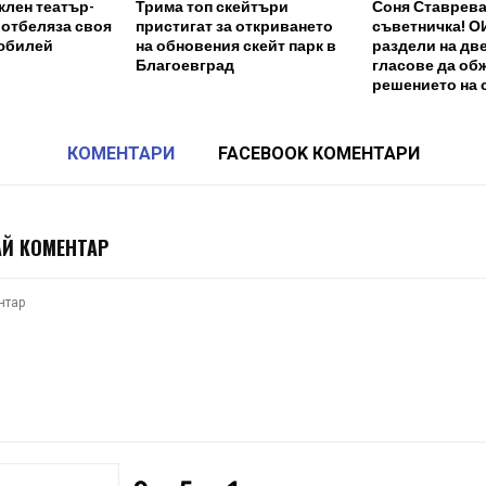
клен театър-
Трима топ скейтъри
Соня Ставрева
 отбеляза своя
пристигат за откриването
съветничка! О
юбилей
на обновения скейт парк в
раздели на две
Благоевград
гласове да об
решението на 
КОМЕНТАРИ
FACEBOOK КОМЕНТАРИ
Й КОМЕНТАР