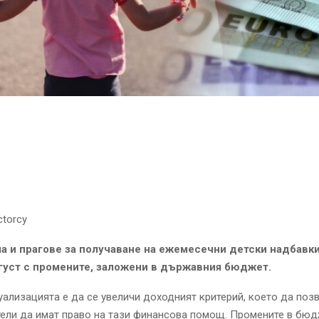
ctorcy
а и прагове за получаване на ежемесечни детски надбавки
вгуст с промените, заложени в държавния бюджет.
уализацията е да се увеличи доходният критерий, което да поз
ели да имат право на тази финансова помощ. Промените в бю