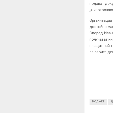
подават доку
„животоспас
Организации 
достойно май
Според Иванк
получават ни
плащат най-г
за своите де
БЮДЖЕТ
Д