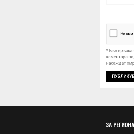
* Във връзка
коментара под
насаждат омр
ЗА РЕГИОНА