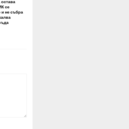
 остава
ИК се
 и не събра
жалва
съда