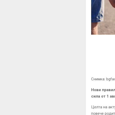
Снимка: bgfa
Нови правил
сила от 1 а
Целта на акт
повече родит