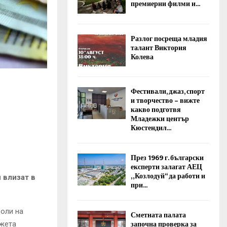
премиерни филми и...
Разлог посреща младия
талант Виктория
Колева
Фестивали, джаз, спорт
и творчество – вижте
какво подготвя
Младежки център
Кюстендил...
През 1969 г. български
експерти залагат АЕЦ
„Козлодуй“ да работи и
 влизат в
при...
воли на
Сметната палата
започна проверка за
джета