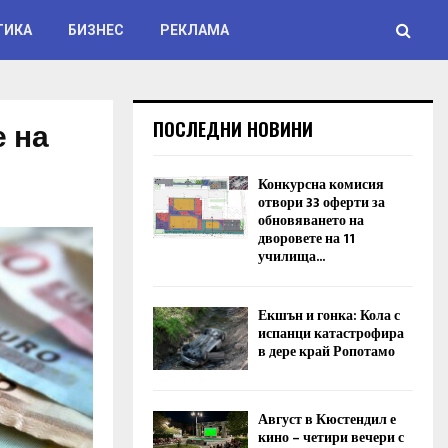
ТИКА
БИЗНЕС
РЕКЛАМА
е на
ПОСЛЕДНИ НОВИНИ
Конкурсна комисия
отвори 33 оферти за
обновяването на
дворовете на 11
училища...
Екшън и гонка: Кола с
испанци катастрофира
в дере край Ропотамо
Август в Кюстендил е
кино – четири вечери с