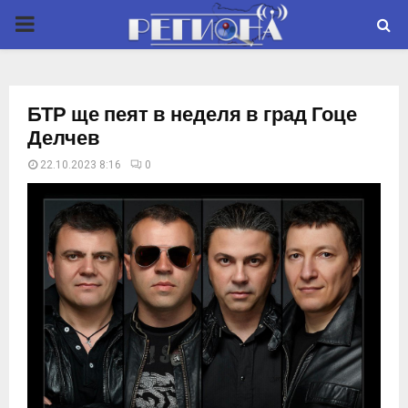
P
R
БТР ще пеят в неделя в град Гоце
I
Делчев
22.10.2023 8:16
0
M
A
R
Y
M