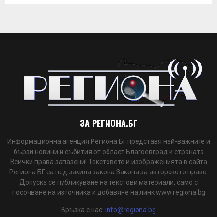
ЗА РЕГИОНА.БГ
Информационна агенция Региона Бг представя най-важните и
бързи новини и събития от област Благоевград и страната
Всички права запазени! Текстовете и изображенията в сайта
Региона БГ са под закила закона Закона за авторското право.
Допуска се публикуване на текстови материали, само с
посочване на източника и добавяне на линк www.regiona.bg
Връзка с нас:
info@regiona.bg