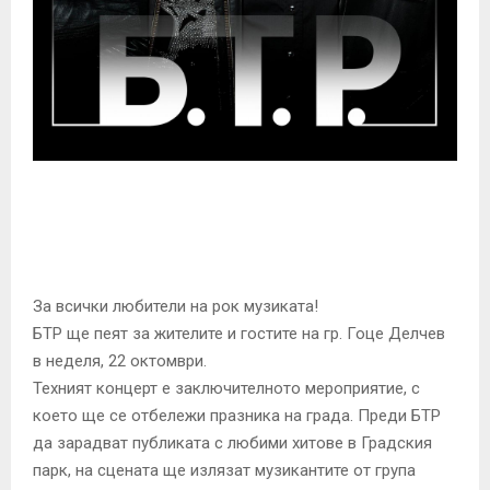
E
N
U
За всички любители на рок музиката!
БТР ще пеят за жителите и гостите на гр. Гоце Делчев
в неделя, 22 октомври.
Техният концерт е заключителното мероприятие, с
което ще се отбележи празника на града. Преди БТР
да зарадват публиката с любими хитове в Градския
парк, на сцената ще излязат музикантите от група