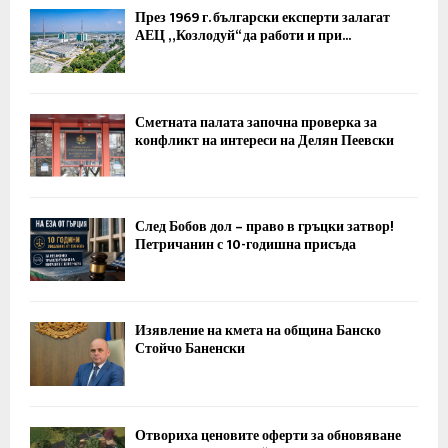
През 1969 г. български експерти залагат
АЕЦ „Козлодуй“ да работи и при...
Сметната палата започна проверка за
конфликт на интереси на Делян Пеевски
След Бобов дол – право в гръцки затвор!
Петричанин с 10-годишна присъда
Изявление на кмета на община Банско
Стойчо Баненски
Отвориха ценовите оферти за обновяване