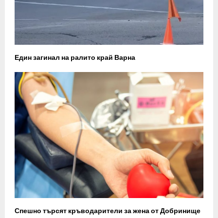
Един загинал на ралито край Варна
Спешно търсят кръводарители за жена от Добринище