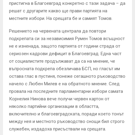
E
пристигна в Благоевград конкретно с тази задача – да
решат с другарите какво ще прави партията на
N
местните избори. На срещата бе и самият Томов.
Решението на червената централа да повтори
U
подкрепата си за независимия Румен Томов всъщност
не е изненада, защото партията от години страда от
сериозен кадрови дефицит в Благоевград. Една част
от социалистите продължават да са на мнение, че
въпросната подкрепа обезличава БСП, но гласът им
остава глас в пустиня, понеже сегашното ръководство
начело с Любен Милев е на обратното мнение. След
провала на последните парламентарни избори самата
Корнелия Нинова вече получи червен картон от
няколко партийни организации в областта,
включително и благоевградската, поради което тонът
между нея и местното ръководство снощи бил строго
служебен, издадоха присъствали на срещата.