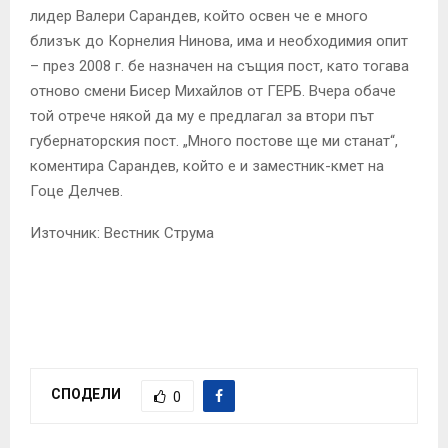
лидер Валери Сарандев, който освен че е много
близък до Корнелия Нинова, има и необходимия опит
– през 2008 г. бе назначен на същия пост, като тогава
отново смени Бисер Михайлов от ГЕРБ. Вчера обаче
той отрече някой да му е предлагал за втори път
губернаторския пост. „Много постове ще ми станат“,
коментира Сарандев, който е и заместник-кмет на
Гоце Делчев.
Източник: Вестник Струма
СПОДЕЛИ
0