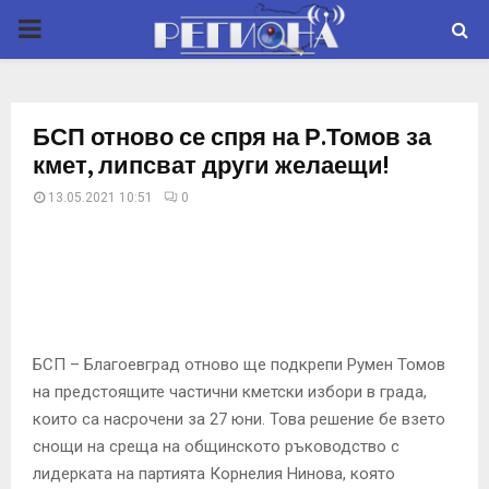
P
R
БСП отново се спря на Р.Томов за
I
кмет, липсват други желаещи!
13.05.2021 10:51
0
M
A
R
БСП – Благоевград отново ще подкрепи Румен Томов
Y
на предстоящите частични кметски избори в града,
които са насрочени за 27 юни. Това решение бе взето
M
снощи на среща на общинското ръководство с
лидерката на партията Корнелия Нинова, която