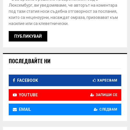
Люксембург, ви уведомяваме, че авторът на коментара
под тази статия носи съдебна отговорност за послания,
които са нецензурни, насаждат омраза, призовават към
насилие или са клеветнически.
ПОСЛЕДВАЙТЕ НИ
FACEBOOK
ХАРЕСВАМ
YOUTUBE
ЗАПИШИ СЕ
EMAIL
СЛЕДВАМ