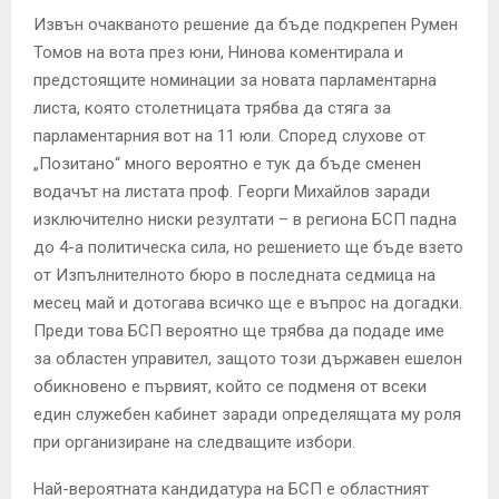
Извън очакваното решение да бъде подкрепен Румен
Томов на вота през юни, Нинова коментирала и
предстоящите номинации за новата парламентарна
листа, която столетницата трябва да стяга за
парламентарния вот на 11 юли. Според слухове от
„Позитано“ много вероятно е тук да бъде сменен
водачът на листата проф. Георги Михайлов заради
изключително ниски резултати – в региона БСП падна
до 4-а политическа сила, но решението ще бъде взето
от Изпълнителното бюро в последната седмица на
месец май и дотогава всичко ще е въпрос на догадки.
Преди това БСП вероятно ще трябва да подаде име
за областен управител, защото този държавен ешелон
обикновено е първият, който се подменя от всеки
един служебен кабинет заради определящата му роля
при организиране на следващите избори.
Най-вероятната кандидатура на БСП е областният