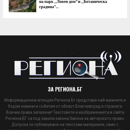
на парк „Ловен дом“ и „Ботаническа
градина“...
ЗА РЕГИОНА.БГ
Информационна агенция Региона Бг представя най-важните и
бързи новини и събития от област Благоевград и страната
Всички права запазени! Текстовете и изображенията в сайта
Региона БГ са под закила закона Закона за авторското право.
Допуска се публикуване на текстови материали, само с