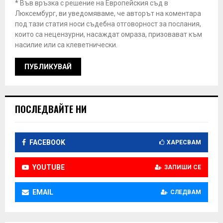
* Във връзка с решение на Европейския съд в
Люксембург, ви уведомяваме, че авторът на коментара
под тази статия носи съдебна отговорност за послания,
които са нецензурни, насаждат омраза, призовават към
насилие или са клеветнически.
ПОСЛЕДВАЙТЕ НИ
FACEBOOK
ХАРЕСВАМ
YOUTUBE
ЗАПИШИ СЕ
EMAIL
СЛЕДВАМ