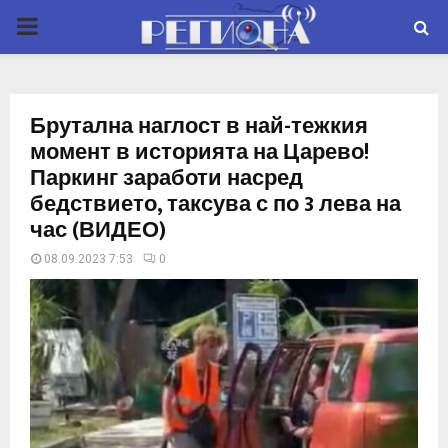
P
R
Брутална наглост в най-тежкия
I
момент в историята на Царево!
Паркинг заработи насред
M
бедствието, таксува с по 3 лева на
час (ВИДЕО)
A
08.09.2023 7:53
0
R
Y
M