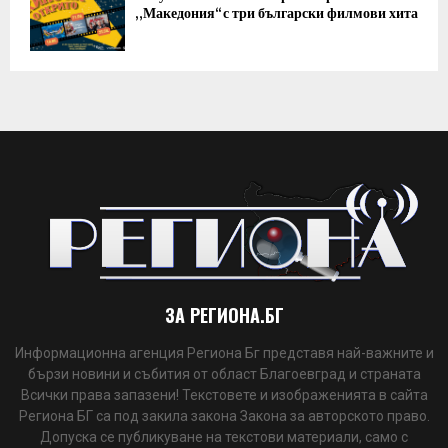
„Македония“ с три български филмови хита
ЗА РЕГИОНА.БГ
Информационна агенция Региона Бг представя най-важните и
бързи новини и събития от област Благоевград и страната
Всички права запазени! Текстовете и изображенията в сайта
Региона БГ са под закила закона Закона за авторското право.
Допуска се публикуване на текстови материали, само с