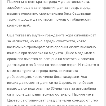
Паркингът в центъра на града – до автоспирката,
заработи още във вчерашния ден за траур, а сред
първите неприятно сюрпризирани бяха бедстващи
туристи, дошли да потърсят помощ от общинския
кризисен щаб.
Още тогава възмутени гражданите хора сигнализират
за наглостта, но явно заради суматохата, която
настъпи контрольорът от въпросния обект, внезапно
изчезна при проверка на медията. Днес млад мъж с
оранжева жилетка се завърна на мястото и започна
да таксува с по 3 лева на час всеки спрял. И тъй като в
момента туристи в града няма, си изпатиха
доброволците, които чинно бяха таксувани. Ако
искаха да посветят деня си на Царево, те трябваше
първо да си подготвят по 30-ина лева за автомобила
си и после да правят всичко останало. Паркингите в
Царево са стопанисват след спечелен конкурс от „Тео