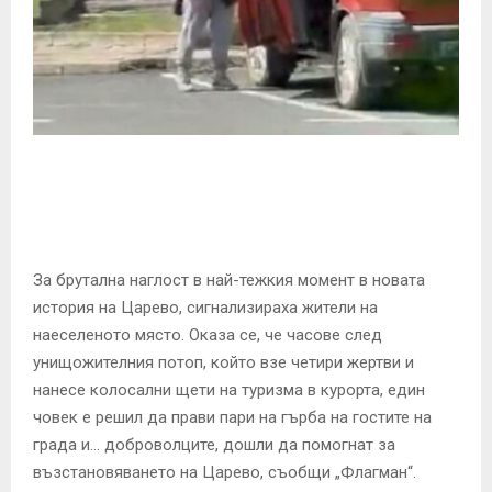
E
N
U
За брутална наглост в най-тежкия момент в новата
история на Царево, сигнализираха жители на
наеселеното място. Оказа се, че часове след
унищожителния потоп, който взе четири жертви и
нанесе колосални щети на туризма в курорта, един
човек е решил да прави пари на гърба на гостите на
града и… доброволците, дошли да помогнат за
възстановяването на Царево, съобщи „Флагман“.