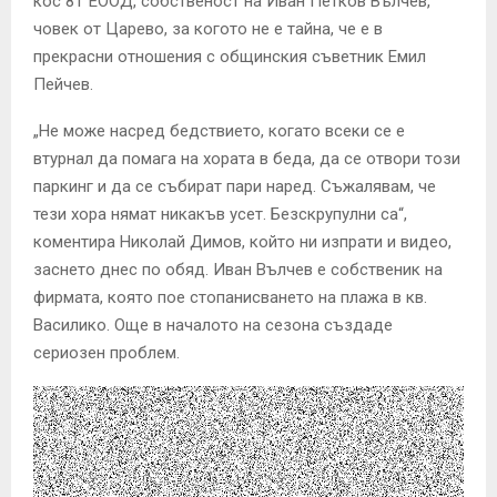
кос 81“ЕООД, собственост на Иван Петков Вълчев,
човек от Царево, за когото не е тайна, че е в
прекрасни отношения с общинския съветник Емил
Пейчев.
„Не може насред бедствието, когато всеки се е
втурнал да помага на хората в беда, да се отвори този
паркинг и да се събират пари наред. Съжалявам, че
тези хора нямат никакъв усет. Безскрупулни са“,
коментира Николай Димов, който ни изпрати и видео,
заснето днес по обяд. Иван Вълчев е собственик на
фирмата, която пое стопанисването на плажа в кв.
Василико. Още в началото на сезона създаде
сериозен проблем.