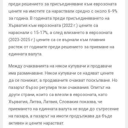
преди решението за присъединяване към еврозоната
цените на имотите са нараствали средно с около 6-9%
за година. В годината преди присъединяването на
Хърватия към еврозоната (2022 г.) цените са
нараснали с 15-17%, а след влизането в еврозоната
(2023-2025 г.) цените са се върнали към плавния
растеж от годините преди решението за приемане на
единната валута.
Между очакванията на някои купувачи и продавачи
има разминаване. Някои купувачи се надяват цените
да се понижат, а продавачите очакват поскъпване. Но
пазарът бързо регулира тези очаквания. Опитът на
други страни, които са влезли в еврозоната, като
Хърватия, Литва, Латвия, Словакия показва, че
приемането на единната валута не води до сътресение
на пазара, а пазарът на имоти продължава да бъде
активен и цените нарастват.