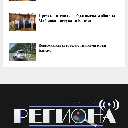
Представители на побратимената община
Мойковац гостуват в Банско
Верижна катастрофа с три коли край
Банско