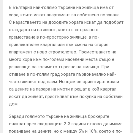
В България най-голямо търсене на жилища има от
хора, които искат апартамент за собствено ползване.
С нарастването на доходите хората искат да подобрят
стандарта си на живот, което е свързано с
преместване в по-просторно жилище, в по-
привлекателен квартал или пък смяна на стария
апартамент с ново строителство. Преместването на
много хора към по-големи населени места също е
решаващо за голямото търсене на жилища. При
отиване в по-голям град хората първоначално най-
често живеят под наем. Но щом се ориентират какви
са цените на пазара на имоти и решат в кой квартал
искат да живеят, пристъпват към покупка на собствен
дом.
Заради голямото търсене на жилища брокерите
очакват през следващите 2-3 години отново да имаме
покачване на цените, но с между 5% и 10%, което е по-