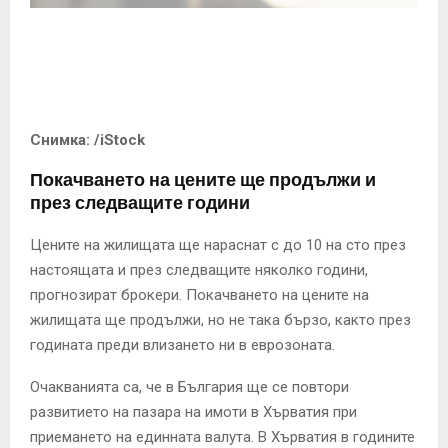
E
N
U
Снимка: /iStock
Покачването на цените ще продължи и
през следващите години
Цените на жилищата ще нараснат с до 10 на сто през
настоящата и през следващите няколко години,
прогнозират брокери. Покачването на цените на
жилищата ще продължи, но не така бързо, както през
годината преди влизането ни в еврозоната.
Очакванията са, че в България ще се повтори
развитието на пазара на имоти в Хърватия при
приемането на единната валута. В Хърватия в годините