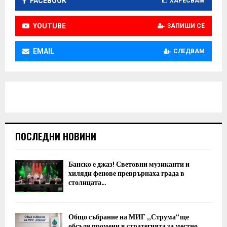
FACEBOOK
ХАРЕСВАМ
YOUTUBE
ЗАПИШИ СЕ
EMAIL
СЛЕДВАМ
ПОСЛЕДНИ НОВИНИ
Банско е джаз! Световни музиканти и
хиляди фенове преврърнаха града в
столицата...
Общо събрание на МИГ „Струма“ ще
обсъди промени в стратегията за местно...