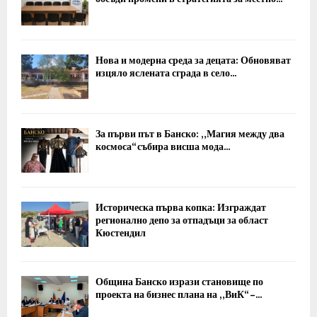
Нова и модерна среда за децата: Обновяват
изцяло яслената сграда в село...
За първи път в Банско: „Магия между два
космоса“ събира висша мода...
Историческа първа копка: Изграждат
регионално депо за отпадъци за област
Кюстендил
Община Банско изрази становище по
проекта на бизнес плана на „ВиК“ –...