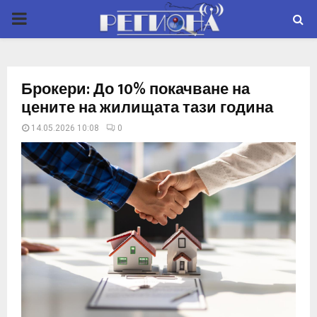
P
R
Брокери: До 10% покачване на
I
цените на жилищата тази година
14.05.2026 10:08
0
M
A
R
Y
M