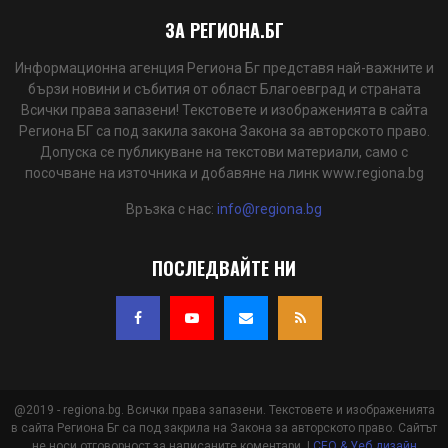
ЗА РЕГИОНА.БГ
Информационна агенция Региона Бг представя най-важните и
бързи новини и събития от област Благоевград и страната
Всички права запазени! Текстовете и изображенията в сайта
Региона БГ са под закила закона Закона за авторското право.
Допуска се публикуване на текстови материали, само с
посочване на източника и добавяне на линк www.regiona.bg
Връзка с нас:
info@regiona.bg
ПОСЛЕДВАЙТЕ НИ
@2019 - regiona.bg. Всички права запазени. Текстовете и изображенията
в сайта Региона Бг са под закрила на Закона за авторското право. Сайтът
не носи отговорност за написаните коментари. |
СЕО & Уеб дизайн