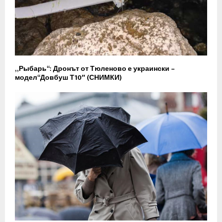
„Рыбарь“: Дронът от Тюленово е украински –
модел“Довбуш Т10″ (СНИМКИ)