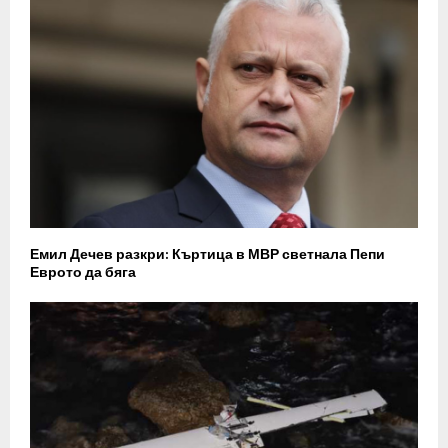
Емил Дечев разкри: Къртица в МВР светнала Пепи
Еврото да бяга