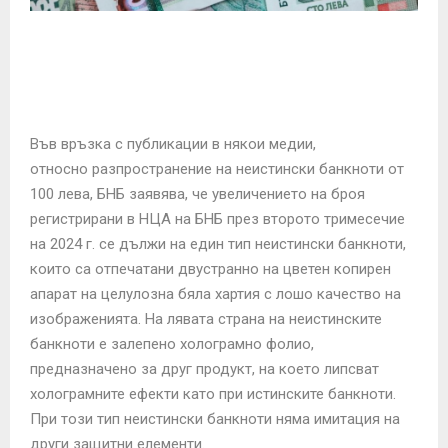
E
N
U
Във връзка с публикации в някои медии,
относно разпространение на неистински банкноти от
100 лева, БНБ заявява, че увеличението на броя
регистрирани в НЦА на БНБ през второто тримесечие
на 2024 г. се дължи на един тип неистински банкноти,
които са отпечатани двустранно на цветен копирен
апарат на целулозна бяла хартия с лошо качество на
изображенията. На лявата страна на неистинските
банкноти е залепено холограмно фолио,
предназначено за друг продукт, на което липсват
холограмните ефекти като при истинските банкноти.
При този тип неистински банкноти няма имитация на
други защитни елементи.