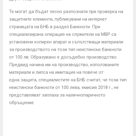
Те могат да бъдат лесно разпознати при проверка на
защитните елементи, публикувани на интернет
страницата на БНБ в раздел Банкноти. При
специализирана операция на служители на МВР са
установени копирен апарат и съпътстващи материали
за производството на този тип неистински банкноти
от 100 лв. Образувано е досъдебно производство.
Предвид начина им на производство, използваните
материали и липса на имитация на повече от
една защита, специалистите на БНБ считат, че този тип
неистински банкноти от 100 лева, емисия 2018 г., не
представляват заплаха за наличнопаричното
обръщение.