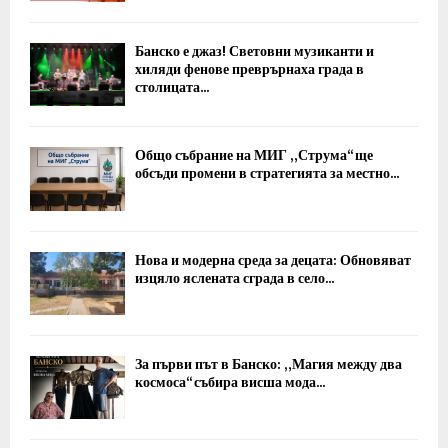
Банско е джаз! Световни музиканти и
хиляди фенове преврърнаха града в
столицата...
Общо събрание на МИГ „Струма“ ще
обсъди промени в стратегията за местно...
Нова и модерна среда за децата: Обновяват
изцяло яслената сграда в село...
За първи път в Банско: „Магия между два
космоса“ събира висша мода...