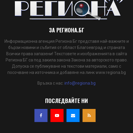
ЗА РЕГИОНА.БГ
Информационна агенция Региона Бг представя най-важните и
бързи новини и събития от област Благоевград и страната
Всички права запазени! Текстовете и изображенията в сайта
Региона БГ са под закила закона Закона за авторското право.
Допуска се публикуване на текстови материали, само с
посочване на източника и добавяне на линк www.regiona.bg
Връзка с нас:
info@regiona.bg
ПОСЛЕДВАЙТЕ НИ