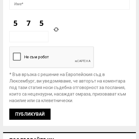
* Във връзка с решение на Европейския съд в
Люксембург, ви уведомяваме, че авторът на коментара
под тази статия носи съдебна отговорност за послания,
които са нецензурни, насаждат омраза, призовават към
насилие или са клеветнически.