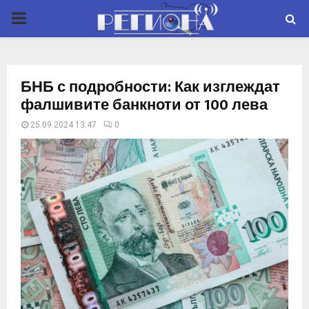
P
R
БНБ с подробности: Как изглеждат
I
фалшивите банкноти от 100 лева
25.09.2024 13:47
0
M
A
R
Y
M