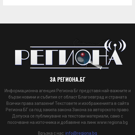
ЗА РЕГИОНА.БГ
Информационна агенция Региона Бг представя най-важните и
бързи новини и събития от област Благоевград и страната
Всички права запазени! Текстовете и изображенията в сайта
Региона БГ са под закила закона Закона за авторското право.
Допуска се публикуване на текстови материали, само с
посочване на източника и добавяне на линк www.regiona.bg
Връзка с нас:
info@regiona.bg