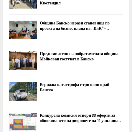
Кюстендил
Община Банско изрази становище по
проекта на бизнес плана на „ВиК“ –...
Представители на побратимената община
Мойковац гостуват в Банско
Верижна катастрофа с три коли край
Банско
Конкурсна комисия отвори 33 оферти за
обновяването на дворовете на 11 училища...