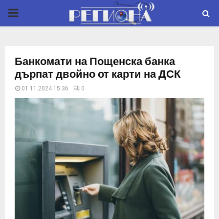
P
R
Банкомати на Пощенска банка
I
дърпат двойно от карти на ДСК
01.11.2024 15:36
0
M
A
R
Y
M