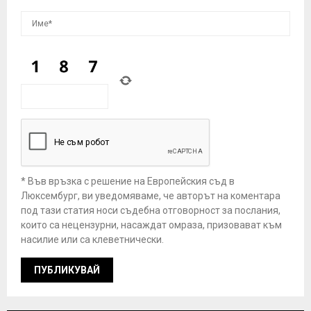
* Във връзка с решение на Европейския съд в
Люксембург, ви уведомяваме, че авторът на коментара
под тази статия носи съдебна отговорност за послания,
които са нецензурни, насаждат омраза, призовават към
насилие или са клеветнически.