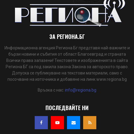
ЗА РЕГИОНА.БГ
Информационна агенция Региона Бг представя най-важните и
бързи новини и събития от област Благоевград и страната
Всички права запазени! Текстовете и изображенията в сайта
Региона БГ са под закила закона Закона за авторското право.
Допуска се публикуване на текстови материали, само с
посочване на източника и добавяне на линк www.regiona.bg
Връзка с нас:
info@regiona.bg
ПОСЛЕДВАЙТЕ НИ