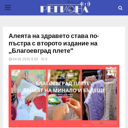
P
R
Алеята на здравето става по-
I
пъстра с второто издание на
„Благоевград плете“
M
04.06.2026 8:50
0
A
R
Y
M