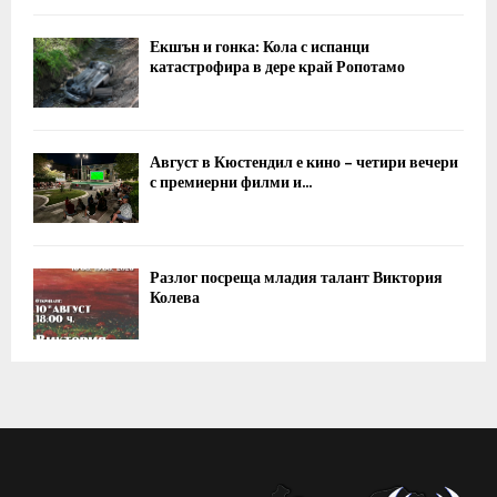
Екшън и гонка: Кола с испанци
катастрофира в дере край Ропотамо
Август в Кюстендил е кино – четири вечери
с премиерни филми и...
Разлог посреща младия талант Виктория
Колева