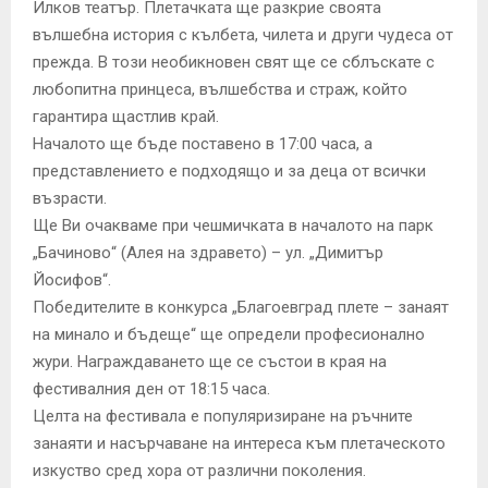
Илков театър. Плетачката ще разкрие своята
вълшебна история с кълбета, чилета и други чудеса от
прежда. В този необикновен свят ще се сблъскате с
любопитна принцеса, вълшебства и страж, който
гарантира щастлив край.
Началото ще бъде поставено в 17:00 часа, а
представлението е подходящо и за деца от всички
възрасти.
Ще Ви очакваме при чешмичката в началото на парк
„Бачиново“ (Алея на здравето) – ул. „Димитър
Йосифов“.
Победителите в конкурса „Благоевград плете – занаят
на минало и бъдеще“ ще определи професионално
жури. Награждаването ще се състои в края на
фестивалния ден от 18:15 часа.
Целта на фестивала е популяризиране на ръчните
занаяти и насърчаване на интереса към плетаческото
изкуство сред хора от различни поколения.