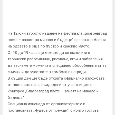
E
N
U
На 12 юни второто издание на фестивала „Благоевград
плете – занаят на минало и бъдеще“ превръща Алеята
на здрвето в още по пъстро и красиво място.
От 10 до 19 часа ще можете да се включите в
творчески работилници, рисуване, игри и забавления,
да заснемете момента в специално обособения кът за
снимки и да участвате в томбола с награди.
В същия ден ще бъде открита официално изложбата
от плетените пана, създадени от участниците в
конкурса „Благоевград плете – занаят на минало и
бъдеще“.
Специална изненада от организаторите е и
постановката „Чудеса от прежди“, с която гостува