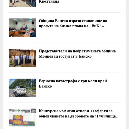
Кюстендил
Община Банско изрази становище по
проекта на бизнес плана на „ВиК“ –...
Представители на побратимената община
Мойковац гостуват в Банско
Верижна катастрофа с три коли край
Банско
Конкурсна комисия отвори 33 оферти за
обновяването на дворовете на 11 училища...