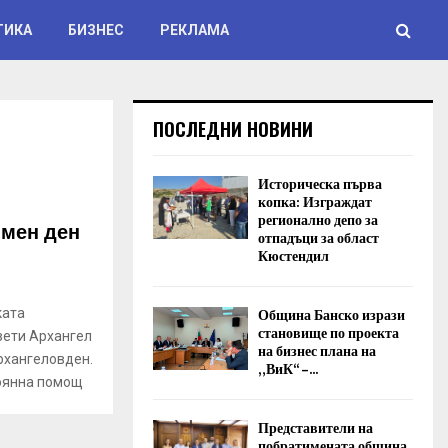
ТИКА
БИЗНЕС
РЕКЛАМА
ПОСЛЕДНИ НОВИНИ
Историческа първа
копка: Изграждат
регионално депо за
имен ден
отпадъци за област
Кюстендил
Община Банско изрази
ката
становище по проекта
вети Архангел
на бизнес плана на
рхангеловден.
„ВиК“ –...
тоянна помощ
Представители на
побратимената община