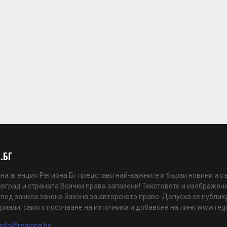
.БГ
а агенция Региона Бг представя най-важните и бързи новини и с
вград и страната Всички права запазени! Текстовете и изображени
 под закила закона Закона за авторското право. Допуска се публик
риали, само с посочване на източника и добавяне на линк www.reg
info@regiona.bg