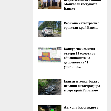
Мойковац гостуват в
Банско
Верижна катастрофа с
три коли край Банско
Конкурсна комисия
отвори 33 оферти за
обновяването на
дворовете на 11
училища...
Екшън и гонка: Кола с
испанци катастрофира
в дере край Ропотамо
Август в Кюстендил е