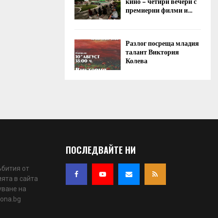
кино – четири вечери с
премиерни филми и...
Разлог посреща младия
талант Виктория
Колева
ПОСЛЕДВАЙТЕ НИ
ъбития от
ята в сайта
уване на
iona.bg