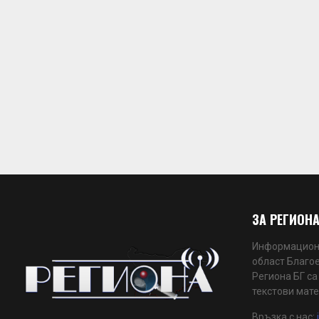
ЗА РЕГИОНА
Информационн
област Благое
Региона БГ са
текстови мате
Връзка с нас: