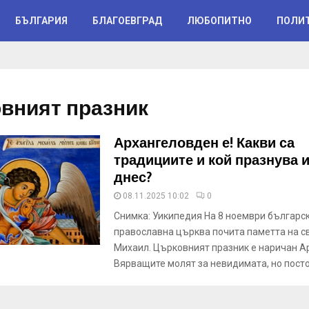
БЪЛГАРИЯ
БЛАГОЕВГРАД
ЛЮБОПИТНО
ПОЛИ
вният празник
Архангеловден е! Какви са
традициите и кой празнува 
днес?
08.11.2025 10:02
0
Снимка: Уикипедия На 8 ноември българс
православна църква почита паметта на с
Михаил. Църковният празник е наричан А
Вярващите молят за невидимата, но пос