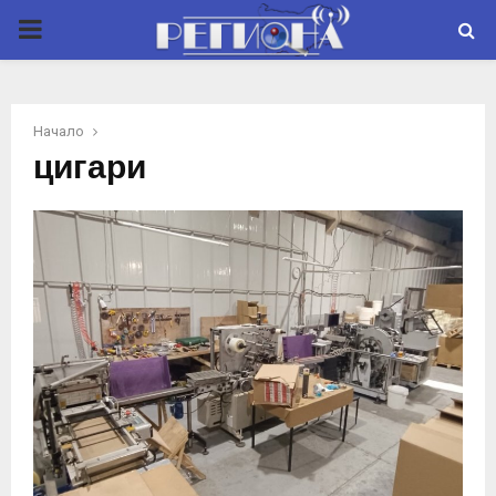
P
R
Начало
I
цигари
M
A
R
Y
M