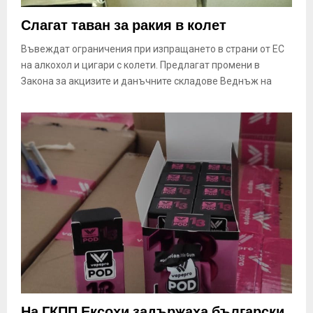
Слагат таван за ракия в колет
Въвеждат ограничения при изпращането в страни от ЕС
на алкохол и цигари с колети. Предлагат промени в
Закона за акцизите и данъчните складове Веднъж на
На ГКПП Ексохи задържаха български