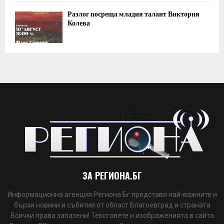
Разлог посреща младия талант Виктория
Колева
ЗА РЕГИОНА.БГ
Информационна агенция Региона Бг представя най-важните и
бързи новини и събития от област Благоевград и страната
Всички права запазени! Текстовете и изображенията в сайта