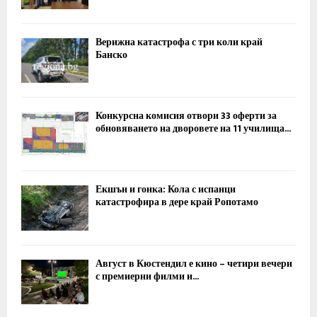
Верижна катастрофа с три коли край
Банско
Конкурсна комисия отвори 33 оферти за
обновяването на дворовете на 11 училища...
Екшън и гонка: Кола с испанци
катастрофира в дере край Ропотамо
Август в Кюстендил е кино – четири вечери
с премиерни филми и...