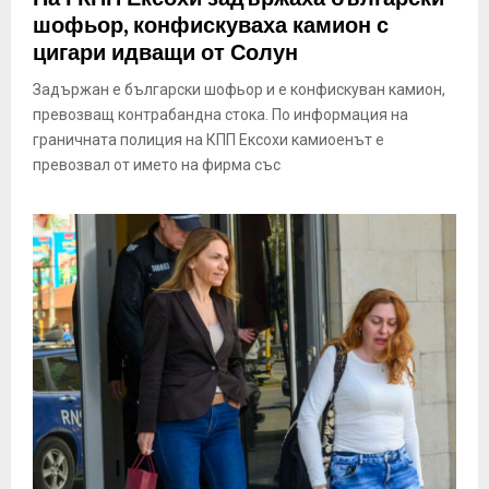
шофьор, конфискуваха камион с
цигари идващи от Солун
Задържан е български шофьор и е конфискуван камион,
превозващ контрабандна стока. По информация на
граничната полиция на КПП Ексохи камиоенът е
превозвал от името на фирма със