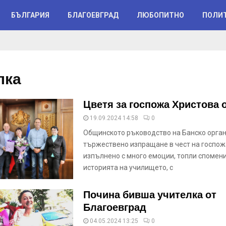
БЪЛГАРИЯ
БЛАГОЕВГРАД
ЛЮБОПИТНО
ПОЛИ
лка
Цветя за госпожа Христова 
19.09.2024 14:58
0
Общинското ръководство на Банско орга
тържествено изпращане в чест на госпож
изпълнено с много емоции, топли спомени
историята на училището, с
Почина бивша учителка от
Благоевград
04.05.2024 13:25
0