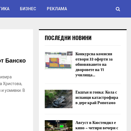
ТИКА
БИЗНЕС
РЕКЛАМА
ПОСЛЕДНИ НОВИНИ
Конкурсна комисия
от Банско
отвори 33 оферти за
обновяването на
дворовете на 11
училища...
низира
а Христова,
 и усмивки. В
Екшън и гонка: Кола с
испанци катастрофира
в дере край Ропотамо
Август в Кюстендил е
кино – четири вечери с