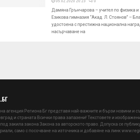
05.02.2020 20:23
0
Дамяна Грънчарова – учител по физика и 
Езикова гимназия “Акад. Л. Стоянов” – Бл
удостоена с престижна национална награ
насърчаване на
.БГ
а агенция Региона Бг представя най-важните и бързи новини и с
вград и страната Всички права запазени! Текстовете и изображени
 под закила закона Закона за авторското право. Допуска се публик
риали, само с посочване на източника и добавяне на линк www.reg