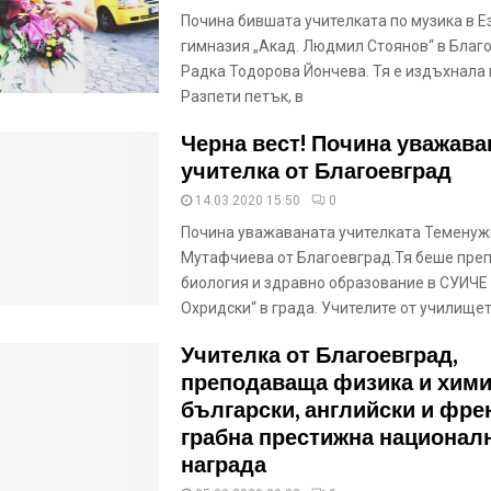
Почина бившата учителката по музика в Е
гимназия „Акад. Людмил Стоянов“ в Благ
Радка Тодорова Йончева. Тя е издъхнала 
Разпети петък, в
Черна вест! Почина уважава
учителка от Благоевград
14.03.2020 15:50
0
Почина уважаваната учителката Теменуж
Мутафчиева от Благоевград.Тя беше пре
биология и здравно образование в СУИЧЕ 
Охридски“ в града. Учителите от училище
Учителка от Благоевград,
преподаваща физика и хими
български, английски и фре
грабна престижна национал
награда