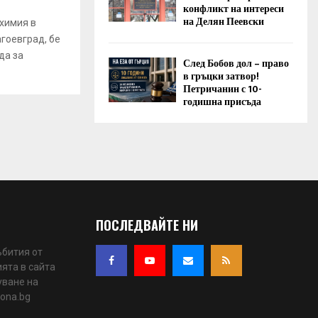
конфликт на интереси
на Делян Пеевски
химия в
агоевград, бе
да за
След Бобов дол – право
в гръцки затвор!
Петричанин с 10-
годишна присъда
ПОСЛЕДВАЙТЕ НИ
ъбития от
ята в сайта
уване на
iona.bg