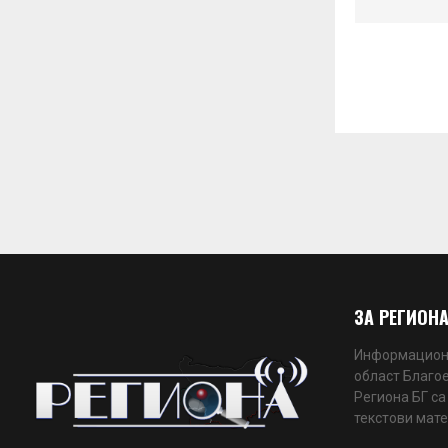
ЗА РЕГИОНА
Информационн
област Благое
Региона БГ са
текстови мате