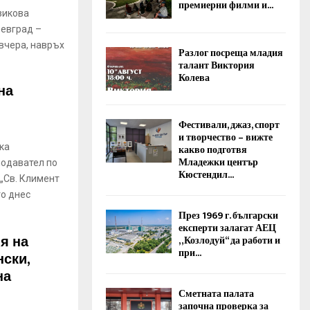
премиерни филми и...
зикова
оевград –
вчера, навръх
Разлог посреща младия
талант Виктория
Колева
на
Фестивали, джаз, спорт
и творчество – вижте
ка
какво подготвя
Младежки център
подавател по
Кюстендил...
„Св. Климент
то днес
През 1969 г. български
експерти залагат АЕЦ
я на
„Козлодуй“ да работи и
при...
нски,
на
Сметната палата
започна проверка за