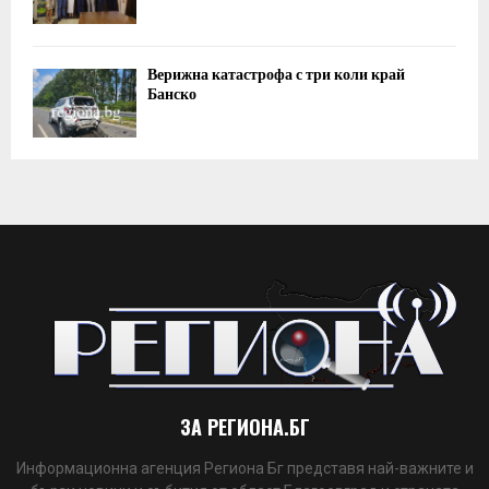
Верижна катастрофа с три коли край
Банско
ЗА РЕГИОНА.БГ
Информационна агенция Региона Бг представя най-важните и