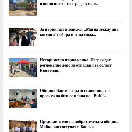
изцяло яслената сграда в село...
За първи път в Банско: „Магия между два
космоса“ събира висша мода...
Историческа първа копка: Изграждат
регионално депо за отпадъци за област
Кюстендил
Община Банско изрази становище по
проекта на бизнес плана на „ВиК“ –...
Представители на побратимената община
Мойковац гостуват в Банско