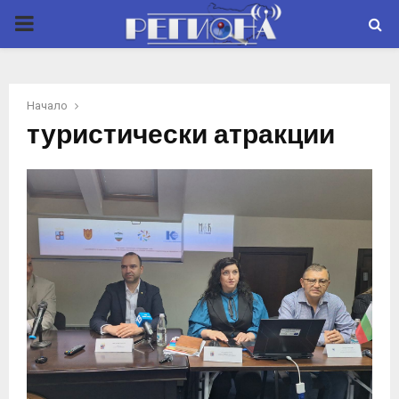
P
R
Начало
I
туристически атракции
M
A
R
Y
M