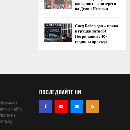
конфликт на интереси
на Делян Пеевски
След Бобов дол – право
в гръцки затвор!
Петричанин с 10-
годишна присъда
ПОСЛЕДВАЙТЕ НИ
ъбития от
ята в сайта
уване на
iona.bg