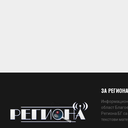
ЗА РЕГИОНА
Информационн
област Благое
Региона БГ са
текстови мате