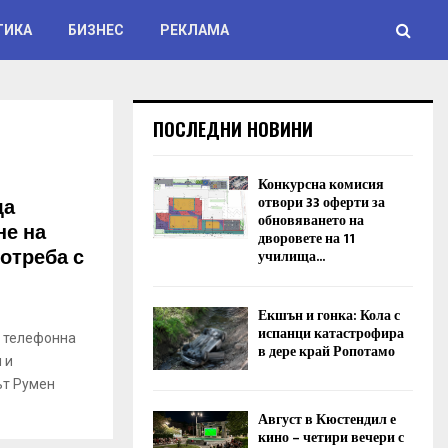
ТИКА
БИЗНЕС
РЕКЛАМА
ПОСЛЕДНИ НОВИНИ
Конкурсна комисия
ща
отвори 33 оферти за
обновяването на
не на
дворовете на 11
отреба с
училища...
Екшън и гонка: Кола с
испанци катастрофира
 телефонна
в дере край Ропотамо
 и
ът Румен
Август в Кюстендил е
кино – четири вечери с