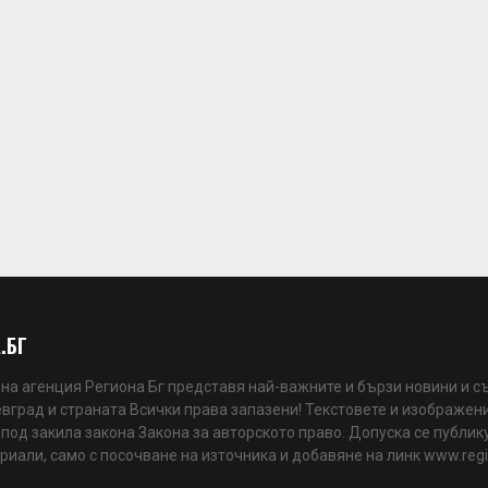
.БГ
а агенция Региона Бг представя най-важните и бързи новини и с
вград и страната Всички права запазени! Текстовете и изображени
 под закила закона Закона за авторското право. Допуска се публик
риали, само с посочване на източника и добавяне на линк www.reg