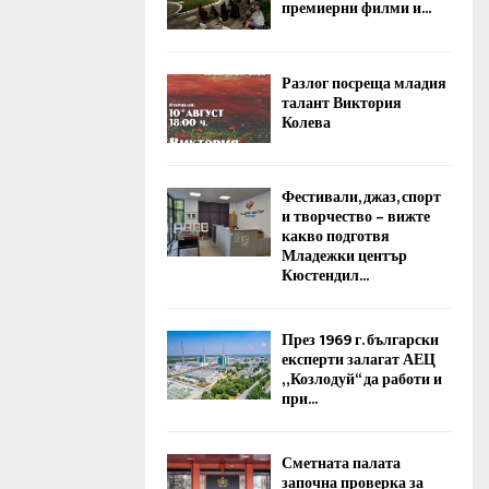
премиерни филми и...
Разлог посреща младия
талант Виктория
Колева
Фестивали, джаз, спорт
и творчество – вижте
какво подготвя
Младежки център
Кюстендил...
През 1969 г. български
експерти залагат АЕЦ
„Козлодуй“ да работи и
при...
Сметната палата
започна проверка за