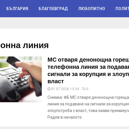
БЪЛГАРИЯ
БЛАГОЕВГРАД
ЛЮБОПИТНО
ПОЛИ
онна линия
МС отваря денонощна горе
телефонна линия за подава
сигнали за корупция и злоуп
власт
01.07.2026 13:34
0
Снимка: ФБ МС отваря денонощна гореща
линия за подаване на сигнали за корупция
злоупотреба с власт, това заяви премиер
Радев в началото