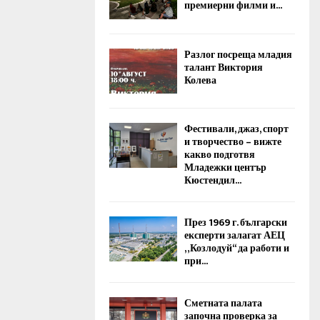
премиерни филми и...
Разлог посреща младия
талант Виктория
Колева
Фестивали, джаз, спорт
и творчество – вижте
какво подготвя
Младежки център
Кюстендил...
През 1969 г. български
експерти залагат АЕЦ
„Козлодуй“ да работи и
при...
Сметната палата
започна проверка за