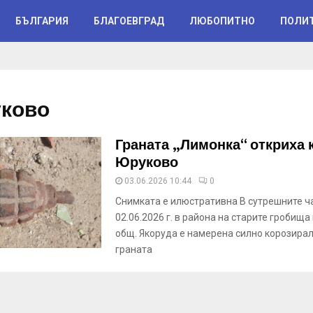
БЪЛГАРИЯ
БЛАГОЕВГРАД
ЛЮБОПИТНО
ПОЛИ
уково
Граната „Лимонка“ откриха 
Юруково
03.06.2026 10:44
0
Снимката е илюстративна В сутрешните ч
02.06.2026 г. в района на старите гробища 
общ. Якоруда е намерена силно корозира
граната