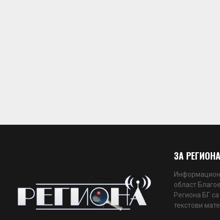
ЗА РЕГИОНА
Информационн
област Благое
Региона БГ са
текстови мате