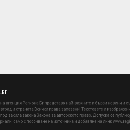
.БГ
а агенция Региона Бг представя най-важните и бързи новини и с
вград и страната Всички права запазени! Текстовете и изображени
 под закила закона Закона за авторското право. Допуска се публик
риали, само с посочване на източника и добавяне на линк www.reg