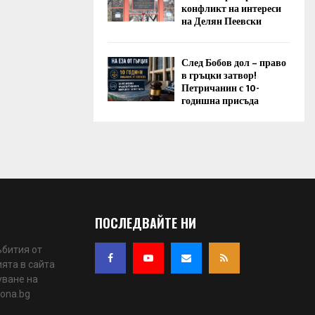
конфликт на интереси
на Делян Пеевски
След Бобов дол – право
в гръцки затвор!
Петричанин с 10-
годишна присъда
ПОСЛЕДВАЙТЕ НИ
ъбития от
ята в сайта
уване на
iona.bg