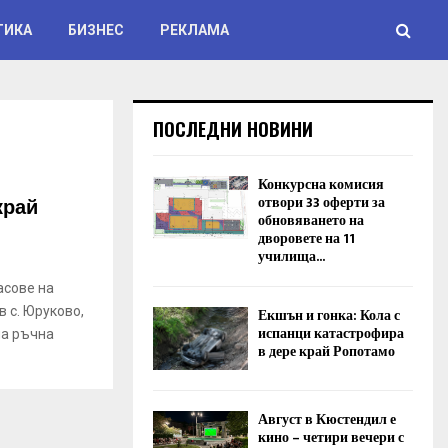
ТИКА
БИЗНЕС
РЕКЛАМА
ПОСЛЕДНИ НОВИНИ
Конкурсна комисия
край
отвори 33 оферти за
обновяването на
дворовете на 11
училища...
асове на
в с. Юруково,
Екшън и гонка: Кола с
испанци катастрофира
ла ръчна
в дере край Ропотамо
Август в Кюстендил е
кино – четири вечери с