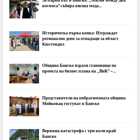
За първи път в Банско: „Магия между два
космоса“ събира висша мода...
Историческа първа копка: Изграждат
регионално депо за отпадъци за област
Кюстендил
Община Банско изрази становище по
проекта на бизнес плана на „ВиК“ –...
Представители на побратимената община
Мойковац гостуват в Банско
Верижна катастрофа с три коли край
Банско