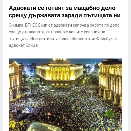
E
Адвокати се готвят за мащабно дело
срещу държавата заради пътищата ни
N
Снимка: БГНЕС Екип от адвокати започва работа по дело
срещу държавата, свързано с лошите условия по
U
пътищата. Инициативата беше обявена във Фейсбук от
адвокат Елица