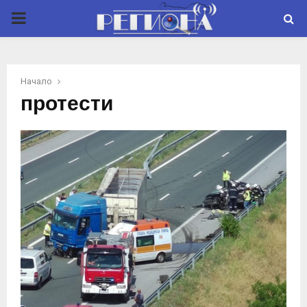
P
R
Начало
I
протести
M
A
R
Y
M