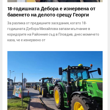
18-годишната Дебора е изнервена от
бавенето на делото срещу Георги
За разлика от предишните заседания, когато 18-
годишната Дебора Михайлова запази мълчание в
коридорите на Районния съд в Пловдив, днес момичето
каза, че е изнервено от