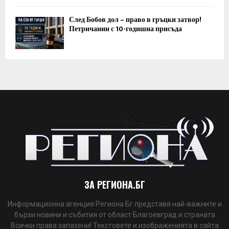
След Бобов дол – право в гръцки затвор!
Петричанин с 10-годишна присъда
ЗА РЕГИОНА.БГ
Информационна агенция Региона Бг представя най-важните и
бързи новини и събития от област Благоевград и страната
Всички права запазени! Текстовете и изображенията в сайта