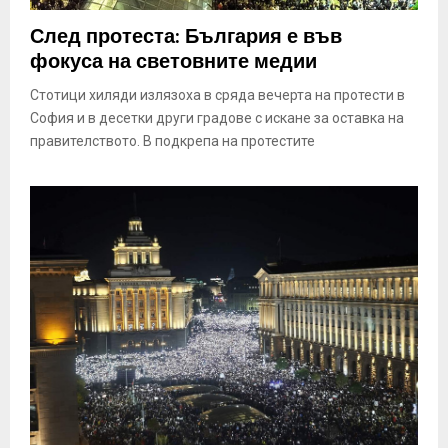
След протеста: България е във
фокуса на световните медии
Стотици хиляди излязоха в сряда вечерта на протести в
София и в десетки други градове с искане за оставка на
правителството. В подкрепа на протестите