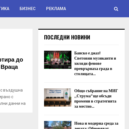
ТИКА
БИЗНЕС
РЕКЛАМА
ПОСЛЕДНИ НОВИНИ
Банско е джаз!
ртира до
Световни музиканти и
хиляди фенове
 Враца
преврърнаха града в
столицата...
Общо събрание на МИГ
 с въздушна
„Струма“ ще обсъди
ирано с
промени в стратегията
ални данни на
за местно...
Нова и модерна среда за
децата: Обновяват