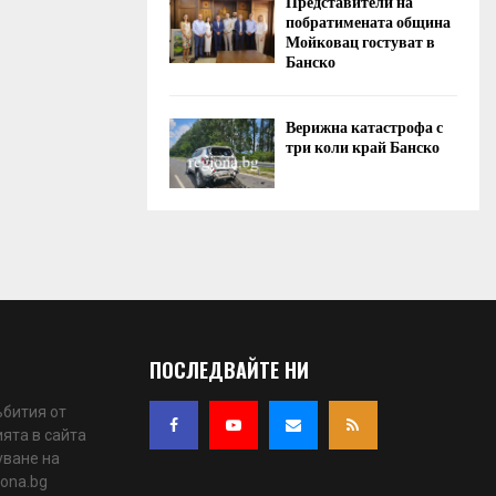
Представители на
побратимената община
Мойковац гостуват в
Банско
Верижна катастрофа с
три коли край Банско
ПОСЛЕДВАЙТЕ НИ
ъбития от
ята в сайта
уване на
iona.bg