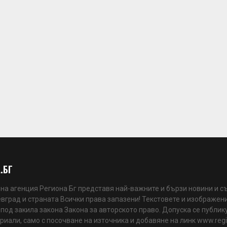
.БГ
а агенция Региона Бг представя най-важните и бързи новини и с
вград и страната Всички права запазени! Текстовете и изображени
 под закила закона Закона за авторското право. Допуска се публик
риали, само с посочване на източника и добавяне на линк www.reg