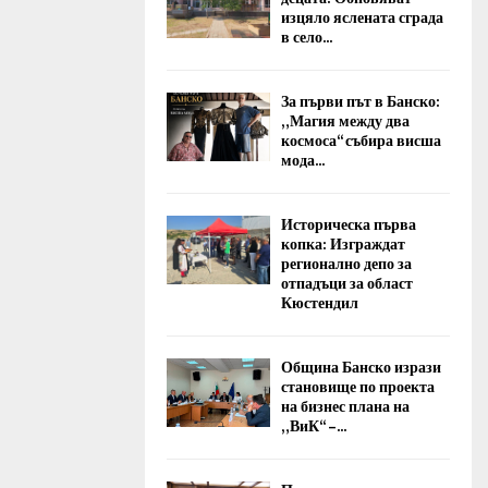
изцяло яслената сграда
в село...
За първи път в Банско:
„Магия между два
космоса“ събира висша
мода...
Историческа първа
копка: Изграждат
регионално депо за
отпадъци за област
Кюстендил
Община Банско изрази
становище по проекта
на бизнес плана на
„ВиК“ –...