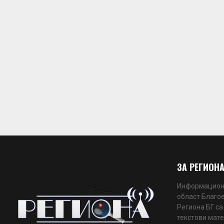
ЗА РЕГИОНА
Информационн
област Благое
Региона БГ са
текстови мате