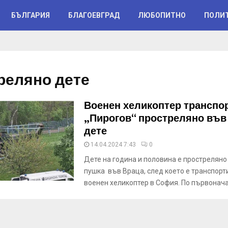
БЪЛГАРИЯ
БЛАГОЕВГРАД
ЛЮБОПИТНО
ПОЛИ
реляно дете
Военен хеликоптер транспо
„Пирогов“ простреляно във
дете
14.04.2024 7:43
0
Дете на година и половина е простреляно
пушка във Враца, след което е транспорт
военен хеликоптер в София. По първонач