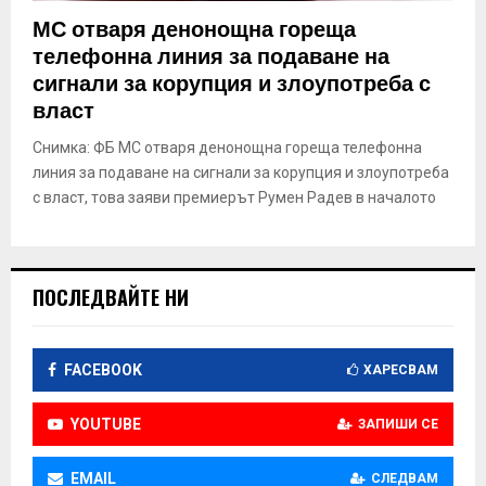
E
МС отваря денонощна гореща
телефонна линия за подаване на
N
сигнали за корупция и злоупотреба с
власт
U
Снимка: ФБ МС отваря денонощна гореща телефонна
линия за подаване на сигнали за корупция и злоупотреба
с власт, това заяви премиерът Румен Радев в началото
ПОСЛЕДВАЙТЕ НИ
FACEBOOK
ХАРЕСВАМ
YOUTUBE
ЗАПИШИ СЕ
EMAIL
СЛЕДВАМ