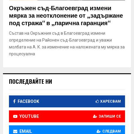
E
Окръжен съд-Благоевград измени
мярка за неотклонение от „задържане
N
под стража“ в „парична гаранция“
Състав на Окръжния съд в Благоевград измени
U
определение на Районен съд-Благоевград и уважи
молбата на А. К. за изменение на наложената му мярка за
процесуална
ПОСЛЕДВАЙТЕ НИ
FACEBOOK
ХАРЕСВАМ
YOUTUBE
ЗАПИШИ СЕ
EMAIL
СЛЕДВАМ