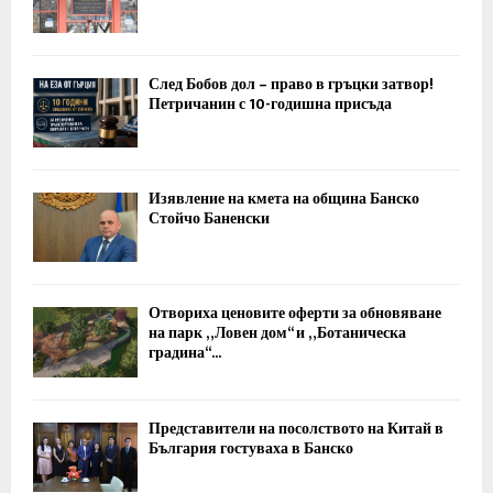
След Бобов дол – право в гръцки затвор!
Петричанин с 10-годишна присъда
Изявление на кмета на община Банско
Стойчо Баненски
Отвориха ценовите оферти за обновяване
на парк „Ловен дом“ и „Ботаническа
градина“...
Представители на посолството на Китай в
България гостуваха в Банско