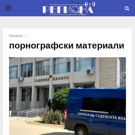
P
R
Начало
I
порнографски материали
M
A
R
Y
M