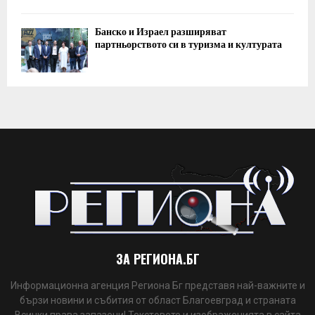
Банско и Израел разширяват
партньорството си в туризма и културата
ЗА РЕГИОНА.БГ
Информационна агенция Региона Бг представя най-важните и
бързи новини и събития от област Благоевград и страната
Всички права запазени! Текстовете и изображенията в сайта