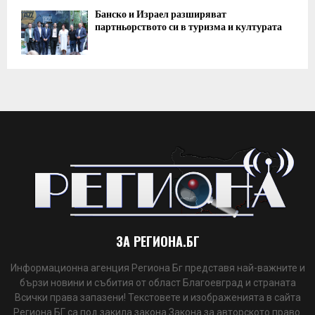
Банско и Израел разширяват
партньорството си в туризма и културата
ЗА РЕГИОНА.БГ
Информационна агенция Региона Бг представя най-важните и
бързи новини и събития от област Благоевград и страната
Всички права запазени! Текстовете и изображенията в сайта
Региона БГ са под закила закона Закона за авторското право.