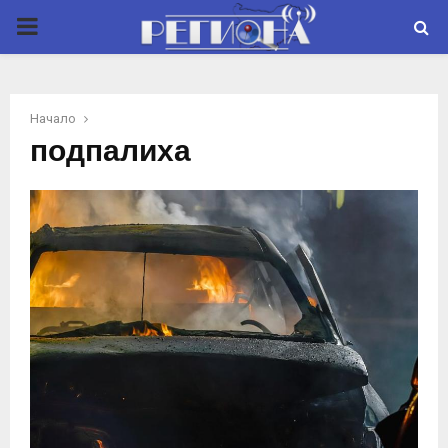
P
R
Начало
I
подпалиха
M
A
R
Y
M