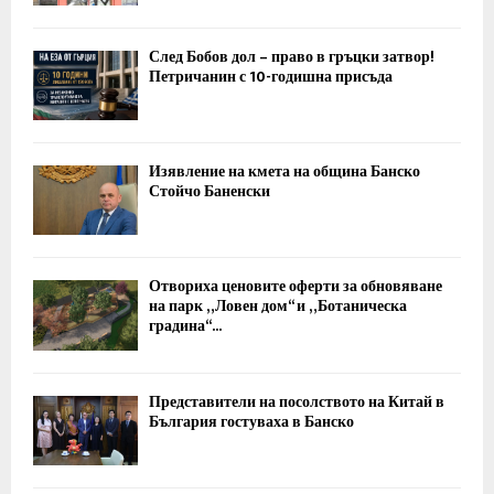
След Бобов дол – право в гръцки затвор!
Петричанин с 10-годишна присъда
Изявление на кмета на община Банско
Стойчо Баненски
Отвориха ценовите оферти за обновяване
на парк „Ловен дом“ и „Ботаническа
градина“...
Представители на посолството на Китай в
България гостуваха в Банско