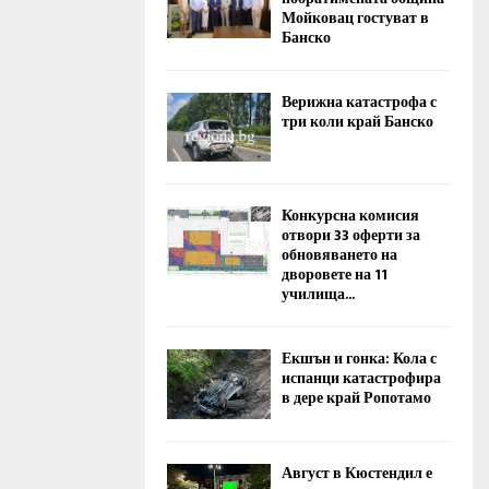
Мойковац гостуват в
Банско
Верижна катастрофа с
три коли край Банско
Конкурсна комисия
отвори 33 оферти за
обновяването на
дворовете на 11
училища...
Екшън и гонка: Кола с
испанци катастрофира
в дере край Ропотамо
Август в Кюстендил е