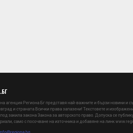
.БГ
а агенция Региона Бг представя най-важните и бързи новини и с
вград и страната Всички права запазени! Текстовете и изображени
 под закила закона Закона за авторското право. Допуска се публик
риали, само с посочване на източника и добавяне на линк www.reg
info@regiona.bg