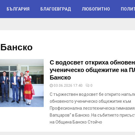
БЪЛГАРИЯ
БЛАГОЕВГРАД
ЛЮБОПИТНО
ПОЛИ
 Банско
С водосвет откриха обнове
ученическо общежитие на П
Банско
03.06.2026 17:40
0
С тържествен водосвет бе открито напъл
обновеното ученическо общежитие към
Професионална лесотехническа гимназия
Вапцаров“ в Банско. На събитието присъс
на Община Банско Стойчо