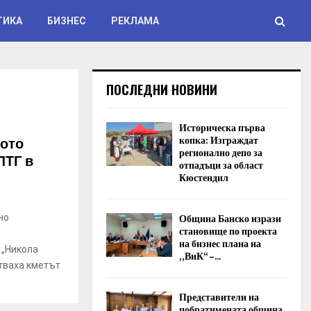
ТИКА
БИЗНЕС
РЕКЛАМА
ПОСЛЕДНИ НОВИНИ
Историческа първа
ното
копка: Изграждат
регионално депо за
ЛТГ в
отпадъци за област
Кюстендил
Община Банско изрази
но
становище по проекта
на бизнес плана на
 „Никола
„ВиК“ –...
тваха кметът
Представители на
побратимената община