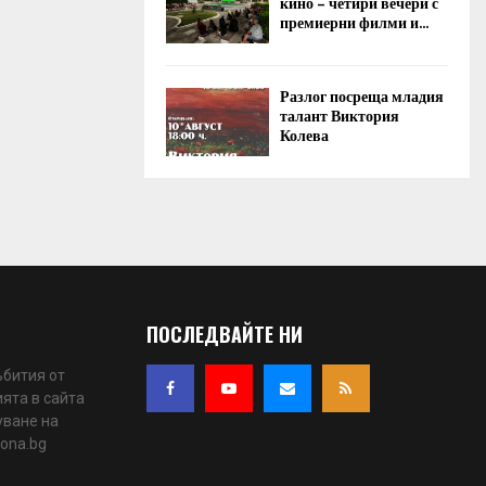
кино – четири вечери с
премиерни филми и...
Разлог посреща младия
талант Виктория
Колева
ПОСЛЕДВАЙТЕ НИ
ъбития от
ята в сайта
уване на
iona.bg