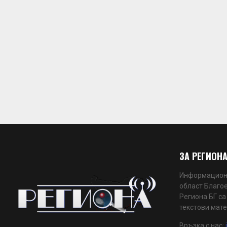
ЗА РЕГИОНА
Информационн
област Благое
Региона БГ са
текстови мате
Връзка с нас: