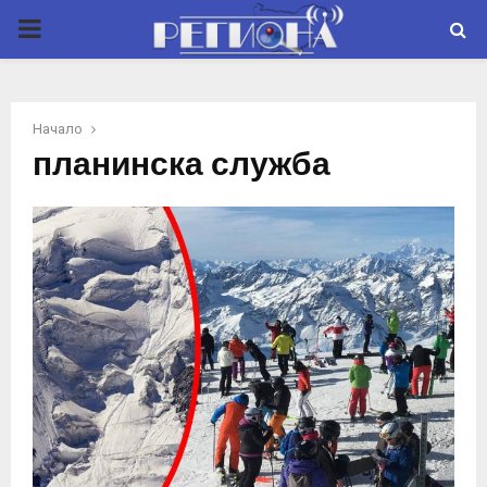
P
R
Начало
I
планинска служба
M
A
R
Y
M