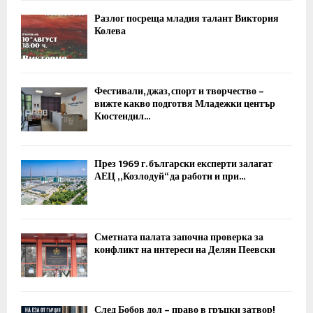
Разлог посреща младия талант Виктория
Колева
Фестивали, джаз, спорт и творчество –
вижте какво подготвя Младежки център
Кюстендил...
През 1969 г. български експерти залагат
АЕЦ „Козлодуй“ да работи и при...
Сметната палата започна проверка за
конфликт на интереси на Делян Пеевски
След Бобов дол – право в гръцки затвор!