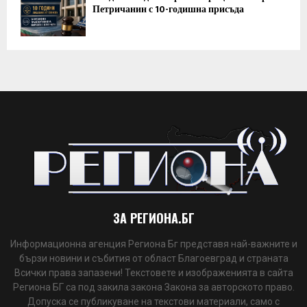
Петричанин с 10-годишна присъда
ЗА РЕГИОНА.БГ
Информационна агенция Региона Бг представя най-важните и
бързи новини и събития от област Благоевград и страната
Всички права запазени! Текстовете и изображенията в сайта
Региона БГ са под закила закона Закона за авторското право.
Допуска се публикуване на текстови материали, само с