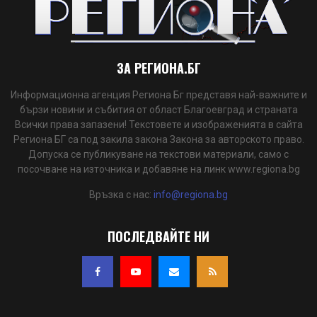
ЗА РЕГИОНА.БГ
Информационна агенция Региона Бг представя най-важните и
бързи новини и събития от област Благоевград и страната
Всички права запазени! Текстовете и изображенията в сайта
Региона БГ са под закила закона Закона за авторското право.
Допуска се публикуване на текстови материали, само с
посочване на източника и добавяне на линк www.regiona.bg
Връзка с нас:
info@regiona.bg
ПОСЛЕДВАЙТЕ НИ