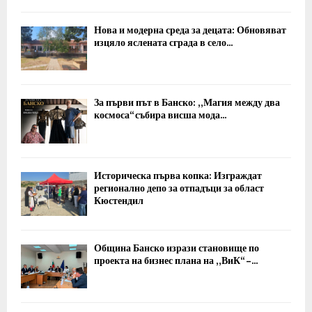
Нова и модерна среда за децата: Обновяват
изцяло яслената сграда в село...
За първи път в Банско: „Магия между два
космоса“ събира висша мода...
Историческа първа копка: Изграждат
регионално депо за отпадъци за област
Кюстендил
Община Банско изрази становище по
проекта на бизнес плана на „ВиК“ –...