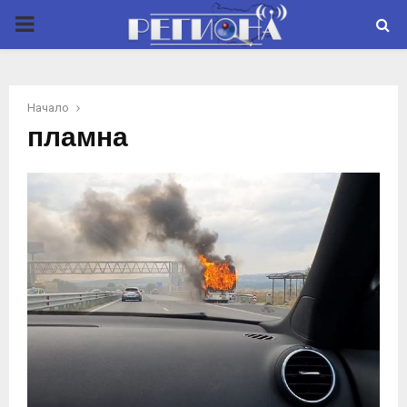
P
R
Начало
I
пламна
M
A
R
Y
M