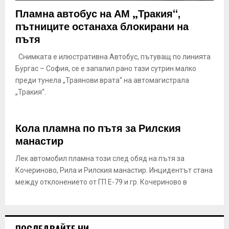
E
Пламна автобус на АМ „Тракия“,
пътниците останаха блокирани на
N
пътя
Снимката е илюстративна Автобус, пътуващ по линията
U
Бургас – София, се е запалил рано тази сутрин малко
преди тунела „Траянови врата“ на автомагистрала
„Тракия“.
Кола пламна по пътя за Рилския
манастир
Лек автомобил пламна този след обяд на пътя за
Кочериново, Рила и Рилския манастир. Инцидентът стана
между отклонението от ГП Е-79 и гр. Кочериново в
ПОСЛЕДВАЙТЕ НИ