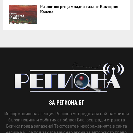
Разлог посреща младия талант Виктория
Колева
ЗА РЕГИОНА.БГ
Информационна агенция Региона Бг представя най-важните и
бързи новини и събития от област Благоевград и страната
Всички права запазени! Текстовете и изображенията в сайта
Региона БГ са под закила закона Закона за авторското право.