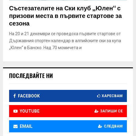
E
Състезателите на Ски клуб „Юлен“ с
призови места в първите стартове за
N
сезона
На 20 и 21 декември се проведоха първите стартове от
U
Държавния спортен календар в алпийските ски за купа
„Юлен“ в Банско. Над 70 момичета и
ПОСЛЕДВАЙТЕ НИ
FACEBOOK
ХАРЕСВАМ
YOUTUBE
ЗАПИШИ СЕ
EMAIL
СЛЕДВАМ