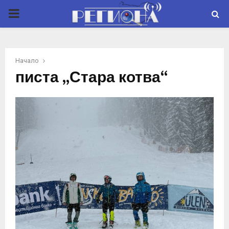
P
R
Начало
I
писта „Стара котва“
M
A
R
Y
M