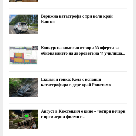
Верижна катастрофа с три коли край
Банско
Конкурсна комисия отвори 33 оферти за
обновяването на дворовете на 11 училища...
Екшън и гонка: Кола с испанци
катастрофира в дере край Ропотамо
Август в Кюстендил е кино – четири вечери
с премиерни филми и...