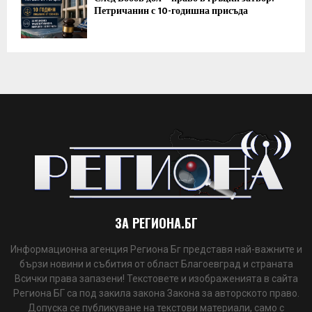
Петричанин с 10-годишна присъда
ЗА РЕГИОНА.БГ
Информационна агенция Региона Бг представя най-важните и
бързи новини и събития от област Благоевград и страната
Всички права запазени! Текстовете и изображенията в сайта
Региона БГ са под закила закона Закона за авторското право.
Допуска се публикуване на текстови материали, само с