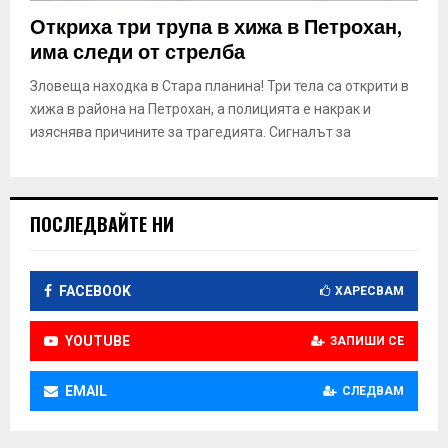
E
Откриха три трупа в хижа в Петрохан,
има следи от стрелба
N
Зловеща находка в Стара планина! Три тела са открити в
хижа в района на Петрохан, а полицията е накрак и
U
изяснява причините за трагедията. Сигналът за
ПОСЛЕДВАЙТЕ НИ
FACEBOOK
ХАРЕСВАМ
YOUTUBE
ЗАПИШИ СЕ
EMAIL
СЛЕДВАМ