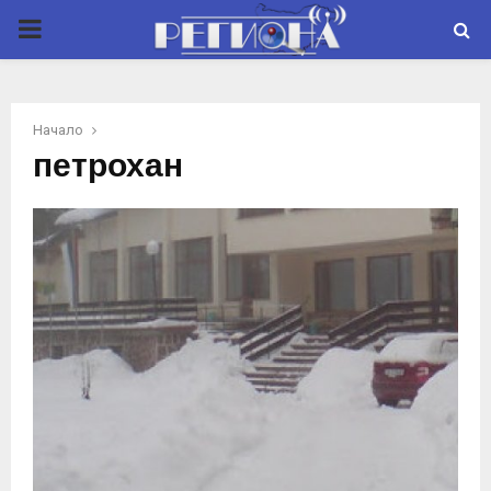
P
R
Начало
I
петрохан
M
A
R
Y
M