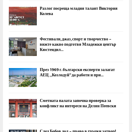
Разлог посреща младия талант Виктория
Колева
Фестивали, джаз, спорт и творчество –
вижте какво подготвя Младежки център
Кюстендил...
През 1969 г. български експерти залагат
АЕЦ „Козлодуй“ да работи и при...
Сметната палата започна проверка за
конфликт на интереси на Делян Пеевски
След Бобов дол – право в гръцки затвор!