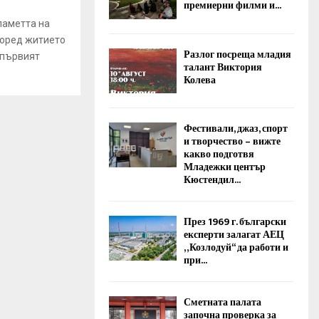
премиерни филми и...
паметта на
поред житието
Разлог посреща младия
, първият
талант Виктория
Колева
Фестивали, джаз, спорт
и творчество – вижте
какво подготвя
Младежки център
Кюстендил...
През 1969 г. български
експерти залагат АЕЦ
„Козлодуй“ да работи и
при...
Сметната палата
започна проверка за