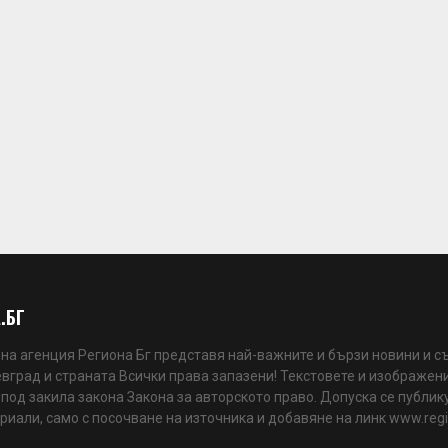
.БГ
а агенция Региона Бг представя най-важните и бързи новини и с
вград и страната Всички права запазени! Текстовете и изображени
 под закила закона Закона за авторското право. Допуска се публик
риали, само с посочване на източника и добавяне на линк www.reg