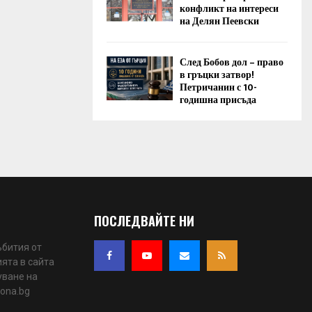
конфликт на интереси
на Делян Пеевски
След Бобов дол – право
в гръцки затвор!
Петричанин с 10-
годишна присъда
ПОСЛЕДВАЙТЕ НИ
ъбития от
ята в сайта
уване на
iona.bg