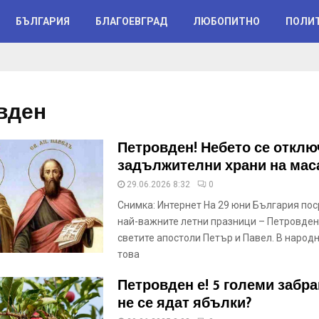
БЪЛГАРИЯ
БЛАГОЕВГРАД
ЛЮБОПИТНО
ПОЛИ
вден
Петровден! Небето се отклю
задължителни храни на мас
29.06.2026 8:32
0
Снимка: Интернет На 29 юни България по
най-важните летни празници – Петровден,
светите апостоли Петър и Павел. В народ
това
Петровден е! 5 големи забра
не се ядат ябълки?