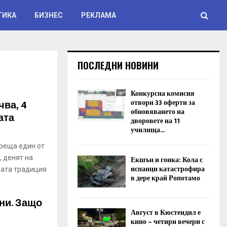
ТИКА
БИЗНЕС
РЕКЛАМА
ПОСЛЕДНИ НОВИНИ
Конкурсна комисия
чва, 4
отвори 33 оферти за
обновяването на
ата
дворовете на 11
училища...
среща един от
 денят на
Екшън и гонка: Кола с
испанци катастрофира
ната традиция
в дере край Ропотамо
ни. Защо
Август в Кюстендил е
кино – четири вечери с