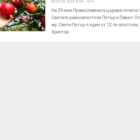
29.06.2025 8:08
0
На 29 юни Православната църква почита 
Светите равноапостоли Петър и Павел. С
му, Свети Петър е един от 12-те апостоли
Христов