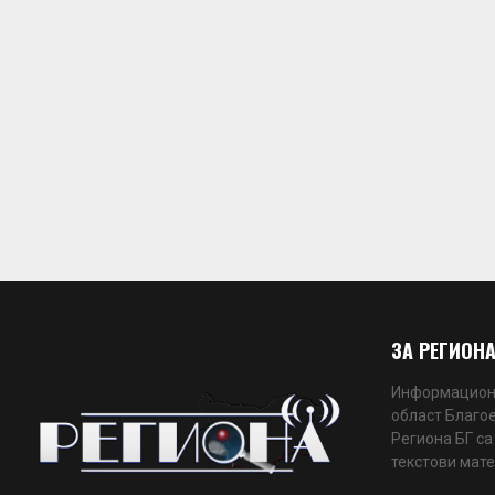
ЗА РЕГИОНА
Информационн
област Благое
Региона БГ са
текстови мате