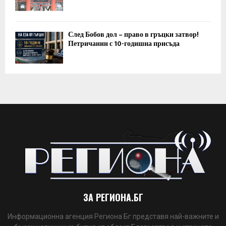
След Бобов дол – право в гръцки затвор!
Петричанин с 10-годишна присъда
ЗА РЕГИОНА.БГ
Информационна агенция Региона Бг представя най-важните и