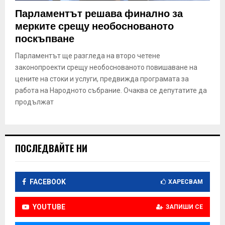
E
Парламентът решава финално за
мерките срещу необоснованото
N
поскъпване
Парламентът ще разгледа на второ четене
U
законопроекти срещу необоснованото повишаване на
цените на стоки и услуги, предвижда програмата за
работа на Народното събрание. Очаква се депутатите да
продължат
ПОСЛЕДВАЙТЕ НИ
FACEBOOK
ХАРЕСВАМ
YOUTUBE
ЗАПИШИ СЕ