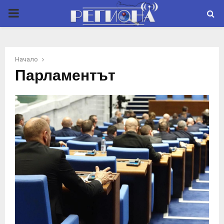
P
R
Начало
I
Парламентът
M
A
R
Y
M