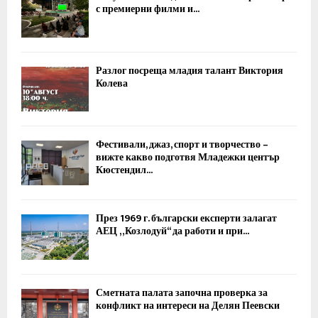
с премиерни филми и...
Разлог посреща младия талант Виктория
Колева
Фестивали, джаз, спорт и творчество –
вижте какво подготвя Младежки център
Кюстендил...
През 1969 г. български експерти залагат
АЕЦ „Козлодуй“ да работи и при...
Сметната палата започна проверка за
конфликт на интереси на Делян Пеевски