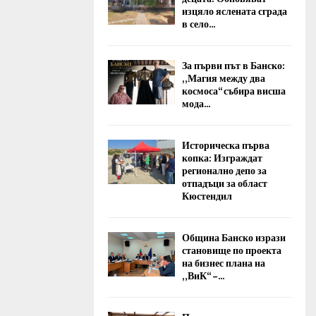
изцяло яслената сграда
в село...
За първи път в Банско:
„Магия между два
космоса“ събира висша
мода...
Историческа първа
копка: Изграждат
регионално депо за
отпадъци за област
Кюстендил
Община Банско изрази
становище по проекта
на бизнес плана на
„ВиК“ –...