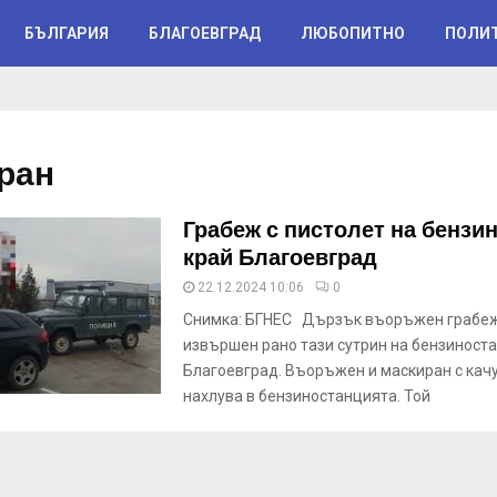
БЪЛГАРИЯ
БЛАГОЕВГРАД
ЛЮБОПИТНО
ПОЛИ
ран
Грабеж с пистолет на бензи
край Благоевград
22.12.2024 10:06
0
Снимка: БГНЕС Дързък въоръжен грабеж
извършен рано тази сутрин на бензиност
Благоевград. Въоръжен и маскиран с кач
нахлува в бензиностанцията. Той