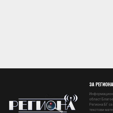
ЗА РЕГИОНА
Информационн
област Благое
Региона БГ са
текстови мате