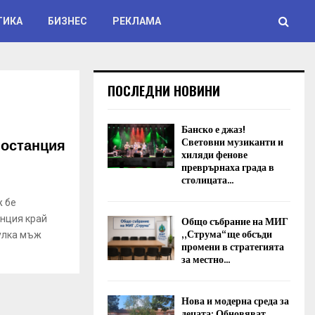
ТИКА
БИЗНЕС
РЕКЛАМА
ПОСЛЕДНИ НОВИНИ
Банско е джаз!
ностанция
Световни музиканти и
хиляди фенове
преврърнаха града в
столицата...
 бе
анция край
Общо събрание на МИГ
„Струма“ ще обсъди
улка мъж
промени в стратегията
за местно...
Нова и модерна среда за
децата: Обновяват