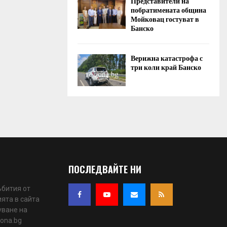
Представители на
побратимената община
Мойковац гостуват в
Банско
Верижна катастрофа с
три коли край Банско
ПОСЛЕДВАЙТЕ НИ
ъбития от
ята в сайта
уване на
iona.bg