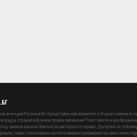
.БГ
а агенция Региона Бг представя най-важните и бързи новини и с
вград и страната Всички права запазени! Текстовете и изображени
 под закила закона Закона за авторското право. Допуска се публик
риали, само с посочване на източника и добавяне на линк www.reg