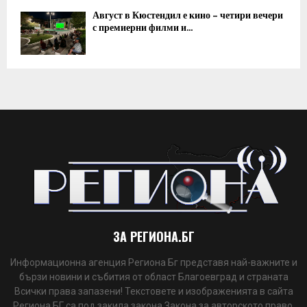
Август в Кюстендил е кино – четири вечери
с премиерни филми и...
ЗА РЕГИОНА.БГ
Информационна агенция Региона Бг представя най-важните и
бързи новини и събития от област Благоевград и страната
Всички права запазени! Текстовете и изображенията в сайта
Региона БГ са под закила закона Закона за авторското право.