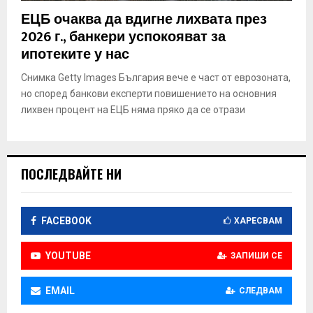
E
ЕЦБ очаква да вдигне лихвата през
2026 г., банкери успокояват за
N
ипотеките у нас
Снимка Getty Images България вече е част от еврозоната,
U
но според банкови експерти повишението на основния
лихвен процент на ЕЦБ няма пряко да се отрази
ПОСЛЕДВАЙТЕ НИ
FACEBOOK
ХАРЕСВАМ
YOUTUBE
ЗАПИШИ СЕ
EMAIL
СЛЕДВАМ