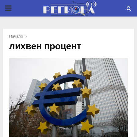
P
R
Начало
I
лихвен процент
M
A
R
Y
M