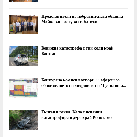
Представители на побратимената община
Мойковац гостуват в Банско
Верижна катастрофа с три коли край
Банско
Конкурсна комисия отвори 33 оферти за
обновяването на дворовете на 11 училища...
Екшън и гонка: Кола с испанци
катастрофира в дере край Ропотамо