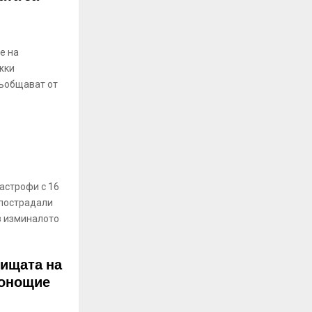
е на
жки
съобщават от
астрофи с 16
 пострадали
з изминалото
тищата на
нонощие