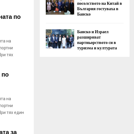
посолството на Китай в
България гостуваха в
Банско
ната по
Банско и Израел
разширяват
та на
партньорството си в
туризма и културата
портни
При тях
 по
та на
портни
ри тях един
ата за