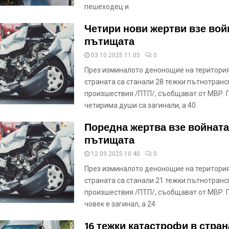
пешеходец и
Четири нови жертви взе вой
пътищата
03.10.2025 11:05
0
През изминалото денонощие на територия
страната са станали 28 тежки пътнотранс
произшествия /ПТП/, съобщават от МВР. 
четирима души са загинали, а 40
Поредна жертва взе войната
пътищата
12.09.2025 10:40
0
През изминалото денонощие на територия
страната са станали 21 тежки пътнотранс
произшествия /ПТП/, съобщават от МВР. П
човек е загинал, а 24
16 тежки катастрофи в стран