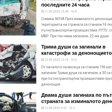
последните 24 часа
11.09.2025 10:49
0
Снимка: NOVA През изминалото денонощи
територията на страната са станали 16 те
пътнотранспортни произшествия /ПТП/, 
МВР. При тях няма загинали, 22-ма души
Трима души са загинали в
катастрофи за денонощието
10.09.2025 10:10
0
От началото на месеца са станали 196 кат
загинали Трима души са загинали, а 30 са
при пътнотранспортни произшествия пре
денонощие
Двама души загинаха по пъ
страната за изминалото де
12.08.2025 9:26
0