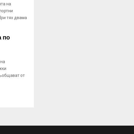
та на
портни
При тях двама
а по
 на
жки
съобщават от