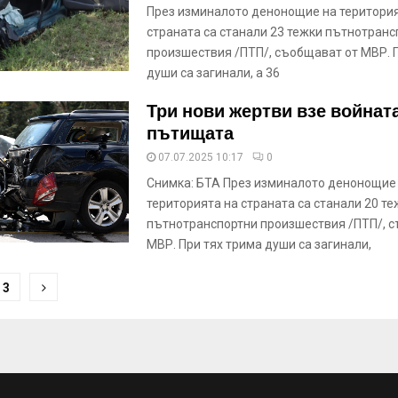
През изминалото денонощие на територия
страната са станали 23 тежки пътнотранс
произшествия /ПТП/, съобщават от МВР. 
души са загинали, а 36
Три нови жертви взе войнат
пътищата
07.07.2025 10:17
0
Снимка: БТА През изминалото денонощие
територията на страната са станали 20 те
пътнотранспортни произшествия /ПТП/, 
МВР. При тях трима души са загинали,
3