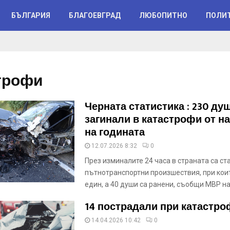
БЪЛГАРИЯ
БЛАГОЕВГРАД
ЛЮБОПИТНО
ПОЛИ
трофи
Черната статистика : 230 ду
загинали в катастрофи от н
на годината
12.07.2026 8:32
0
През изминалите 24 часа в страната са ст
пътнотранспортни произшествия, при коит
един, а 40 души са ранени, съобщи МВР на
14 пострадали при катастро
14.04.2026 10:42
0