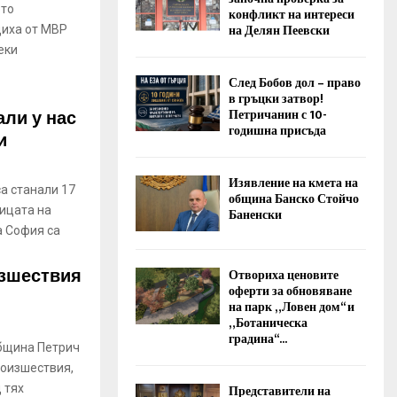
ото
конфликт на интереси
на Делян Пеевски
щиха от МВР
еки
След Бобов дол – право
в гръцки затвор!
али у нас
Петричанин с 10-
годишна присъда
и
Изявление на кмета на
а станали 17
община Банско Стойчо
ицата на
Баненски
а София са
изшествия
Отвориха ценовите
оферти за обновяване
на парк „Ловен дом“ и
„Ботаническа
градина“...
община Петрич
роизшествия,
 тях
Представители на