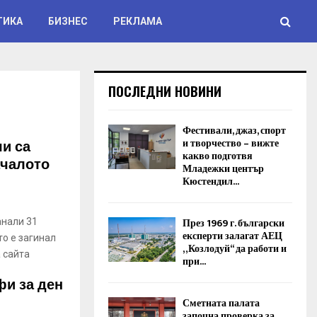
ТИКА
БИЗНЕС
РЕКЛАМА
ПОСЛЕДНИ НОВИНИ
Фестивали, джаз, спорт
ши са
и творчество – вижте
какво подготвя
ачалото
Младежки център
Кюстендил...
През 1969 г. български
анали 31
експерти залагат АЕЦ
о е загинал
„Козлодуй“ да работи и
 сайта
при...
фи за ден
Сметната палата
започна проверка за