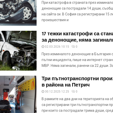
При катастрофа в страната през изминал
денонощие са пострадали 14 души, съоб
на сайта си. В София са регистрирани 15 л
произшествия и
17 тежки катастрофи са стан
за денонощие, няма загинал
02.03.2026 10:15
0
През изминалото денонощие в България с
пътни инцидента, пише на интернет стран
МВР. Няма загинали, ранени са 22 души. З
Три пътнотранспортни про
в района на Петрич
30.12.2025 12:25
0
В рамките на два дни на територията на 
са регистрирани три пътнотранспортни п
при които са пострадали трима души, сред