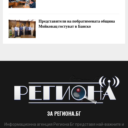
Представители на побратимената община
Мойковац гостуват в Банско
ЗА РЕГИОНА.БГ
Информационна агенция Региона Бг представя най-важните и