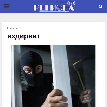
P
R
Начало
I
издирват
M
A
R
Y
M