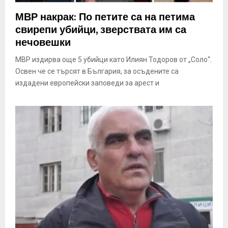
МВР накрак: По петите са на петима
свирепи убийци, зверствата им са
нечовешки
МВР издирва още 5 убийци като Илиян Тодоров от „Соло“.
Освен че се търсят в България, за осъдените са
издадени европейски заповеди за арест и