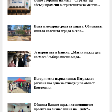
Общо събрание на МИГ „Струма“ ще
обсъди промени в стратегията за местно...
Нова и модерна среда за децата: Обновяват
изцяло яслената сграда в село...
За първи път в Банско: „Магия между два
космоса“ събира висша мода...
Историческа първа копка: Изграждат
регионално депо за отпадъци за област
Кюстендил
Община Банско изрази становище по
проекта на бизнес плана на „ВиК“ –...