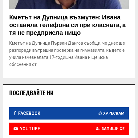
Кметът на Дупница възмутен: Ивана
оставила телефона си при класната, а
тя не предприела нищо
Кметът на Дупница Първан Дангов съобщи, че днес ще
разпореди вътрешна проверка на гимназията, където е
учила изчезналата 17-годишна Ивана и ще иска
обяснения от
ПОСЛЕДВАЙТЕ НИ
FACEBOOK
ХАРЕСВАМ
YOUTUBE
ЗАПИШИ СЕ