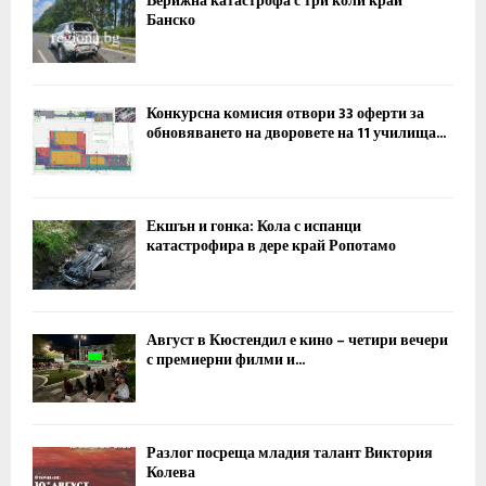
Верижна катастрофа с три коли край
Банско
Конкурсна комисия отвори 33 оферти за
обновяването на дворовете на 11 училища...
Екшън и гонка: Кола с испанци
катастрофира в дере край Ропотамо
Август в Кюстендил е кино – четири вечери
с премиерни филми и...
Разлог посреща младия талант Виктория
Колева