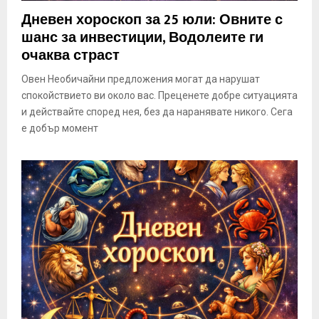
E
Дневен хороскоп за 25 юли: Овните с
шанс за инвестиции, Водолеите ги
N
очаква страст
Овен Необичайни предложения могат да нарушат
U
спокойствието ви около вас. Преценете добре ситуацията
и действайте според нея, без да наранявате никого. Сега
е добър момент