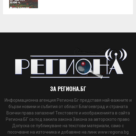
ЗА РЕГИОНА.БГ
Информационна агенция Региона Бг представя най-важните и
бързи новини и събития от област Благоевград и страната
Всички права запазени! Текстовете и изображенията в сайта
Региона БГ са под закила закона Закона за авторското право.
Допуска се публикуване на текстови материали, само с
посочване на източника и добавяне на линк www.regiona.bg