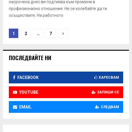
насрочена днес ви подтиква към промени в
професионално отношение. Не се колебайте да ги
осъществите. На работното
Н
1
2
…
7
а
в
ПОСЛЕДВАЙТЕ НИ
и
г
FACEBOOK
ХАРЕСВАМ
а
YOUTUBE
ЗАПИШИ СЕ
ц
и
EMAIL
СЛЕДВАМ
я