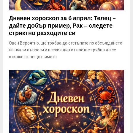
Дневен хороскоп за 6 април: Телец –
дайте добър пример, Рак – следете
стриктно разходите си
Овен Вероятно, ще трябва да отстъпите по обсъждането
на някои въпроси и всеки един от вас ще трябва да се
откаже от нещо в името