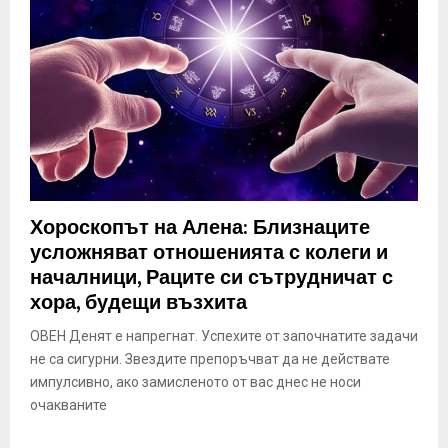
Хороскопът на Алена: Близнаците
усложняват отношенията с колеги и
началници, Раците си сътрудничат с
хора, будещи възхита
ОВЕН Денят е напрегнат. Успехите от започнатите задачи
не са сигурни. Звездите препоръчват да не действате
импулсивно, ако замисленото от вас днес не носи
очакваните