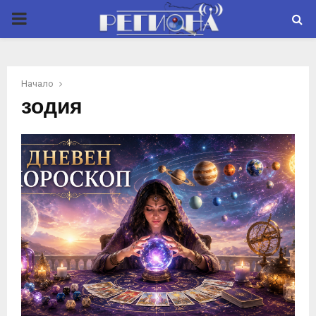
P
R
Начало
I
зодия
M
A
R
Y
M