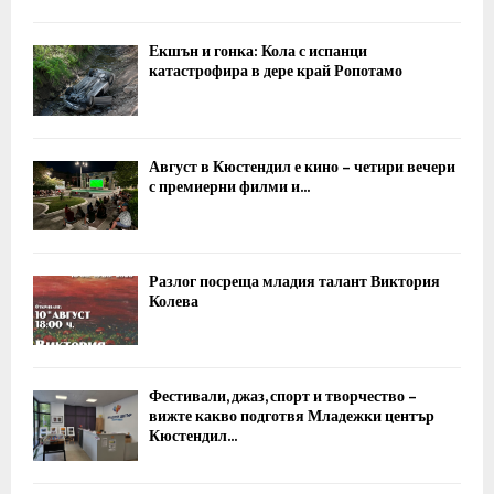
Екшън и гонка: Кола с испанци
катастрофира в дере край Ропотамо
Август в Кюстендил е кино – четири вечери
с премиерни филми и...
Разлог посреща младия талант Виктория
Колева
Фестивали, джаз, спорт и творчество –
вижте какво подготвя Младежки център
Кюстендил...