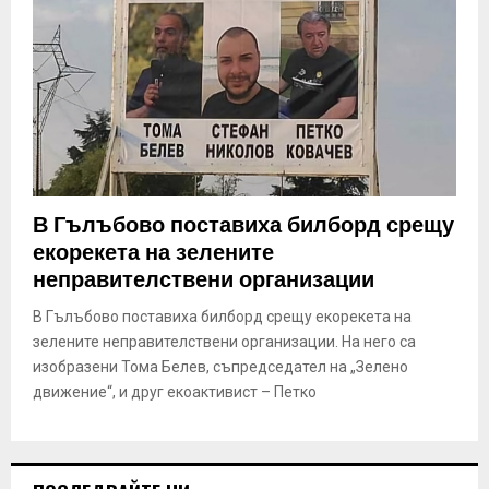
В Гълъбово поставиха билборд срещу
екорекета на зелените
неправителствени организации
В Гълъбово поставиха билборд срещу екорекета на
зелените неправителствени организации. На него са
изобразени Тома Белев, съпредседател на „Зелено
движение“, и друг екоактивист – Петко