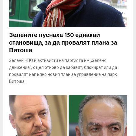
Зелените пуснаха 150 еднакви
становища, за да провалят плана за
Витоша
Зелени НПО и активисти на партията им „Зелено
движение“, с цел отново да забавят, блокират или да
провалят напълно новия план за управление на парк
Витоша,