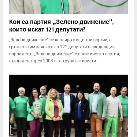
Кои са партия „Зелено движение“,
които искат 121 депутати?
„Зелено движение“ се коалира с още три партии, а
гръмката им заявка е за 121 депутати в следващия
парламент. „Зелено движение“ е политическа партия,
създадена през 2008 г. от група активисти