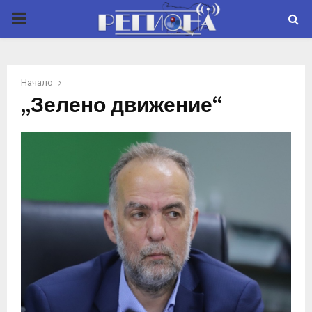
P
R
Начало
I
„Зелено движение“
M
A
R
Y
M