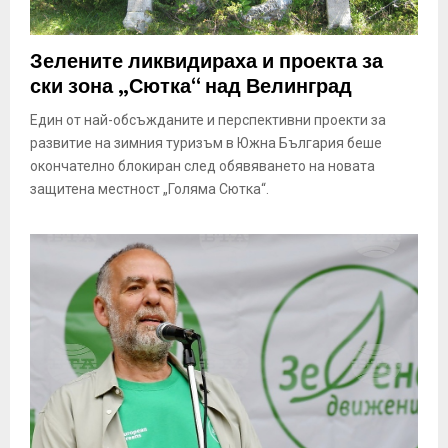
Зелените ликвидираха и проекта за
ски зона „Сютка“ над Велинград
Един от най-обсъжданите и перспективни проекти за
развитие на зимния туризъм в Южна България беше
окончателно блокиран след обявяването на новата
защитена местност „Голяма Сютка“.