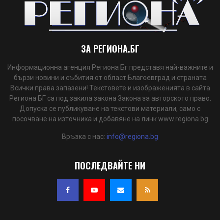
ЗА РЕГИОНА.БГ
Информационна агенция Региона Бг представя най-важните и
бързи новини и събития от област Благоевград и страната
Всички права запазени! Текстовете и изображенията в сайта
Региона БГ са под закила закона Закона за авторското право.
Допуска се публикуване на текстови материали, само с
посочване на източника и добавяне на линк www.regiona.bg
Връзка с нас:
info@regiona.bg
ПОСЛЕДВАЙТЕ НИ