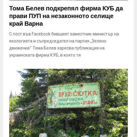
E
Тома Белев подкрепял фирма КУБ да
прави ПУП на незаконното селище
N
край Варна
С пост във Facebook бившият заместник-министър на
U
екологията и съпредседател на партия „Зелено
движение“ Тома Белев харесва публикация на
украинската фирма КУБ, в която тя