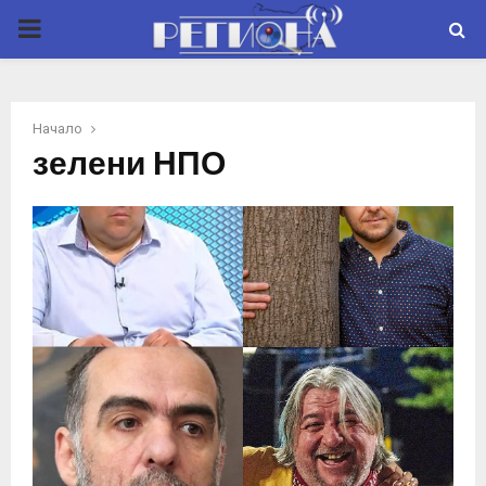
P
R
Начало
I
зелени НПО
M
A
R
Y
M