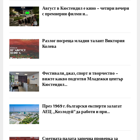
Август в Кюстендил е кино – четири вечери
с премиерни филми и...
Разлог посреща младия талант Виктория
Колева
Фестивали, джаз, спорт и творчество –
вижте какво подготвя Младежки център
Кюстендил...
През 1969 г. български експерти залагат
АЕЦ „Козлодуй“ да работи и при...
Сметната палата започна проверка за