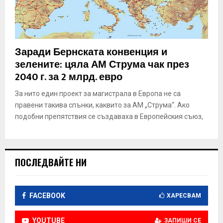
Заради Бернската конвенция и
зелените: цяла АМ Струма чак през
2040 г. за 2 млрд. евро
За нито един проект за магистрала в Европа не са
правени такива спънки, каквито за АМ „Струма“. Ако
подобни препятствия се създаваха в Европейския съюз,
ПОСЛЕДВАЙТЕ НИ
FACEBOOK
ХАРЕСВАМ
YOUTUBE
ЗАПИШИ СЕ