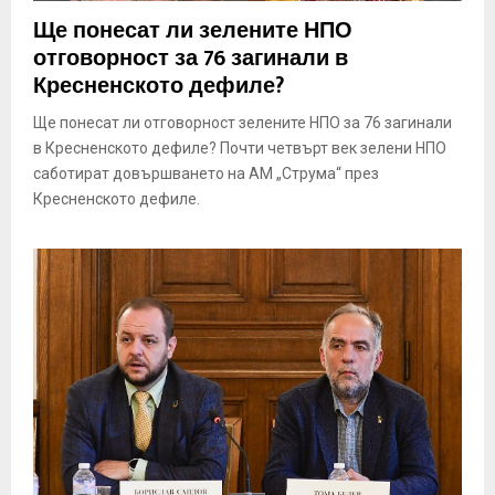
E
Ще понесат ли зелените НПО
отговорност за 76 загинали в
N
Кресненското дефиле?
Ще понесат ли отговорност зелените НПО за 76 загинали
U
в Кресненското дефиле? Почти четвърт век зелени НПО
саботират довършването на АМ „Струма“ през
Кресненското дефиле.